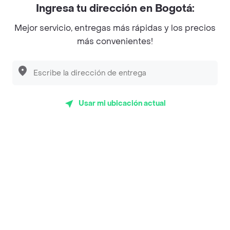
Ingresa tu dirección en Bogotá:
Magnifique
Mejor servicio, entregas más rápidas y los precios
Empanaditas de Pipian - Empanadas
más convenientes!
Desayunadero de la 42
Luisa Postres
Sopitas y Frijoladas
Usar mi ubicación actual
Subway
Top Marcas y Cadenas de Restaurantes
Encuéntranos en estos países