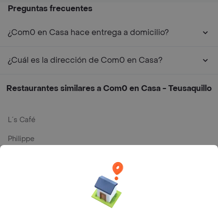
Preguntas frecuentes
¿Com0 en Casa hace entrega a domicilio?
¿Cuál es la dirección de Com0 en Casa?
Restaurantes similares a Com0 en Casa - Teusaquillo
L´s Café
Philippe
Baskin Robbins
La Cesta
Mercari - Postres
Myriam Camhi Co