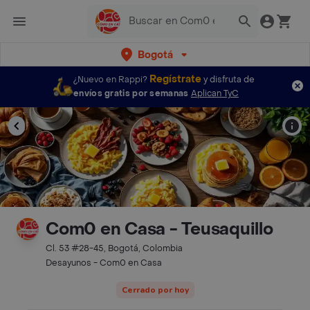
Bogotá
Regístrate
¿Nuevo en Rappi?
y disfruta de
envíos gratis por semanas
Aplican TyC
Com0 en Casa - Teusaquillo
Cl. 53 #28-45, Bogotá, Colombia
Desayunos - Com0 en Casa
Cerrado por hoy