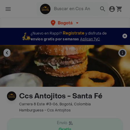
Bogotá
Regístrate
¿Nuevo en Rappi?
y disfruta de
envíos gratis por semanas
Aplican TyC
Ccs Antojitos - Santa Fé
Carrera 8 Este #3-06, Bogotá, Colombia
Hamburguesa - Ccs Antojitos
Envío
Gratis