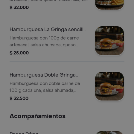
gr de queso asado y crema de queso
$ 32.000
parmesano con cebollín papa y
bebida
Hamburguesa La Gringa sencilla
Combo
Hamburguesa con 100g de carne
artesanal, salsa ahumada, queso
tajado, tocineta, cebolla picada,
$ 25.000
mostaza, tomate y pepinillos. Incluye
papas fritas y bebida.
Hamburguesa Doble Gringa
Combo
Hamburguesa con doble carne de
100 g cada una, salsa ahumada,
tomate, mostaza, cebolla picada,
$ 32.500
pepinillo. Incluye papas fritas y
gaseosa personal.
Acompañamientos