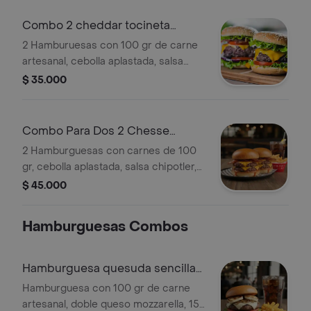
acompañadas de papas fritas y 2
gaseosas a disponibilidad 250 ml.
Combo 2 cheddar tocineta
sencillas
2 Hamburuesas con 100 gr de carne
artesanal, cebolla aplastada, salsa
cheddar, tocineta ahumada, lechuga,
$ 35.000
tomate y cebolla, acompañadas de
papas fritas y 2 gaseosas a
disponibilidad 250 ml.
Combo Para Dos 2 Chesse
bacon Dobles
2 Hamburguesas con carnes de 100
gr, cebolla aplastada, salsa chipotler,
doble tocineta ahumada,
$ 45.000
,acompañadas de papas fritas y 2
gaseosas a disponibilidad 250 ml.
Hamburguesas Combos
Hamburguesa quesuda sencilla
Combo
Hamburguesa con 100 gr de carne
artesanal, doble queso mozzarella, 15