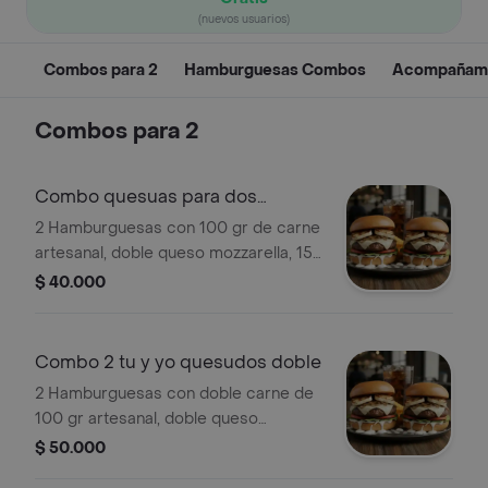
(nuevos usuarios)
Combos para 2
Hamburguesas Combos
Acompañami
Combos para 2
Combo quesuas para dos
Sencilla Combo
2 Hamburguesas con 100 gr de carne
artesanal, doble queso mozzarella, 15
gr de queso asado, crema de queso
$ 40.000
con cebollín, acompañadas de papas
fritas y 2 gaseosas a disponibilidad
250 ml.
Combo 2 tu y yo quesudos doble
2 Hamburguesas con doble carne de
100 gr artesanal, doble queso
mozzarella, 15 gr de queso asado y
$ 50.000
crema de queso con cebollín,