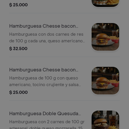
gr de queso asado y crema de queso
$ 25.000
con cebollín
Hamburguesa Chesse bacon
Doble Combo
Hamburguesa con dos carnes de res
de 100 g cada una, queso americano,
tocino crujiente y salsa chipotle.
$ 32.500
Incluye papas fritas y bebida.
Hamburguesa Chesse bacon
Sencilla Combo
Hamburguesa de 100 g con queso
americano, tocino crujiente y salsa
chipotle. Incluye papas fritas y bebida
$ 25.000
personal.
Hamburguesa Doble Quesuda
combo
Hamburguesa con 2 carnes de 100 gr
artesanal, doble queso mozzarella, 15