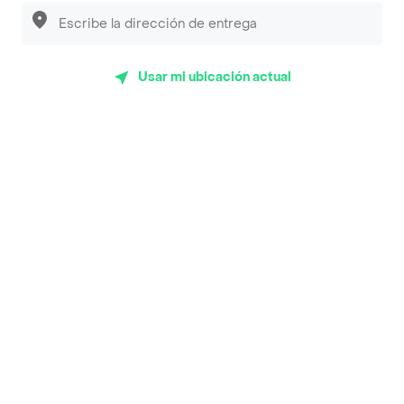
Top Marcas y Cadenas de Restaurantes
Encuéntranos en estos países
Usar mi ubicación actual
App Store
Google play
AppGallery
Pide tu comida favorita cerca de ti
Categorías
Únete a Rappi