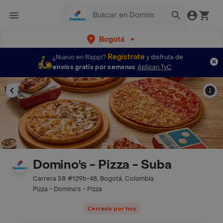
Bogotá
Regístrate
¿Nuevo en Rappi?
y disfruta de
envíos gratis por semanas
Aplican TyC
Domino's - Pizza - Suba
Carrera 58 #129b-48, Bogotá, Colombia
Pizza - Domino's - Pizza
Cerrado por hoy