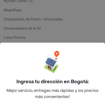
Myriam Camhi Co
Magnifique
Empanaditas de Pipian - Empanadas
Desayunadero de la 42
Luisa Postres
Sopitas y Frijoladas
Subway
En los mas de 33 opiniones de clientes de Rappi fueron
realizadas pidiendo a domicilio de Domino's - Pizza en
Ingresa tu dirección en Bogotá:
Bogotá y lo calificaron con un promedio de 2.5 sobre un
Mejor servicio, entregas más rápidas y los precios
máximo de 5.
más convenientes!