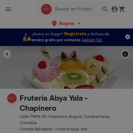
Bogotá
Regístrate
¿Nuevo en Rappi?
y disfruta de
envíos gratis por semanas
Aplican TyC
Fruteria Abya Yala -
Chapinero
Calle 77#14-20, Chapinero, Bogotá, Cundinamarca,
Colombia
Comida Saludable - Fruteria Abya Yala