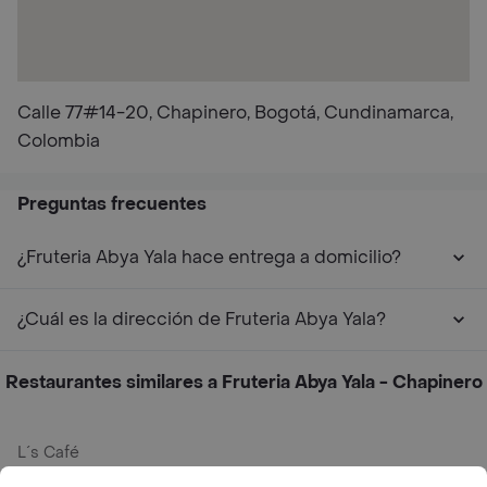
Calle 77#14-20, Chapinero, Bogotá, Cundinamarca,
Colombia
Preguntas frecuentes
¿Fruteria Abya Yala hace entrega a domicilio?
¿Cuál es la dirección de Fruteria Abya Yala?
Restaurantes similares a Fruteria Abya Yala - Chapinero
L´s Café