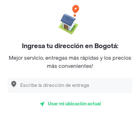
Philippe
Baskin Robbins
La Cesta
Mercari - Postres
Ingresa tu dirección en Bogotá:
Myriam Camhi Co
Mejor servicio, entregas más rápidas y los precios
Magnifique
más convenientes!
Empanaditas de Pipian - Empanadas
Desayunadero de la 42
Luisa Postres
Usar mi ubicación actual
Sopitas y Frijoladas
Subway