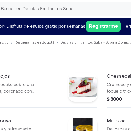
Registrarme
pi?
Disfruta de
envíos gratis por semanas
Tér
icilio
Restaurantes en Bogotá
Delicias Emilianitos Suba - Suba a Domicil
ojos
Chessecak
ecake sobre una
Cremoso y 
ta, coronado con
toque cítric
utos rojos:
base de gall
$ 8000
ándanos.
acuya
Milhojas
a y refrescante:
Delicadas c