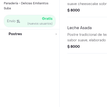
Panadería - Delicias Emilianitos
suave cheesecake sobr
Suba
de galleta, cubierto co
$ 8000
capa de maracuyá natural
Gratis
cremoso se equilibra p
Envío
(nuevos usuarios)
la acidez vibrante de est
Leche Asada
creando una experienci
Postres
Postre tradicional de te
refrescante al paladar.
sabor suave, elaborado 
huevos y un toque de vai
$ 8000
lentamente hasta obtene
capa dorada en la superf