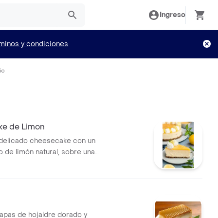
Ingreso
minos y condiciones
io
e de Limon
delicado cheesecake con un
o de limón natural, sobre una
eta dorada y mantequillosa. .
apas de hojaldre dorado y