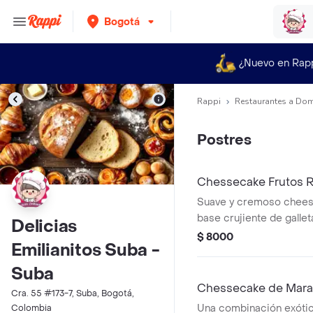
Bogotá
¿Nuevo en Rap
Rappi
Restaurantes a Dom
Postres
Chessecake Frutos R
Suave y cremoso chees
base crujiente de galle
Delicias
una mezcla fresca de fr
$ 8000
Emilianitos Suba -
frambuesas, moras y ar
Suba
Chessecake de Mar
Cra. 55 #173-7, Suba, Bogotá,
Una combinación exótic
Colombia