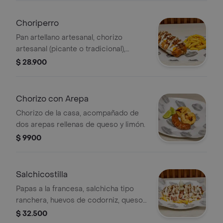
desmechada en salsa barbacoa,
acompañada de papas a la francesa.
Choriperro
Pan artellano artesanal, chorizo
artesanal (picante o tradicional),
queso cheddar y nuestra deliciosa
$ 28.900
costilla desmechada en salsa
barbacoa, acompañado de papas a la
francesa.
Chorizo con Arepa
Chorizo de la casa, acompañado de
dos arepas rellenas de queso y limón.
$ 9900
Salchicostilla
Papas a la francesa, salchicha tipo
ranchera, huevos de codorniz, queso
costeño rayado y nuestra deliciosa
$ 32.500