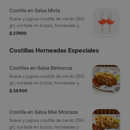
de queso.
Costilla en Salsa Mixta
Suave y jugosa costilla de cerdo (350
gr), cortada en trozos, horneadas y
bañadas en salsa miel mostaza y
$ 27.900
barbacoa, acompañadas de dos
arepas rellenas de queso.
Costillas Horneadas Especiales
Costillas en Salsa Barbacoa
Suave y jugosa costilla de cerdo (350
gr), cortada en trozos, horneadas y
bañadas en tu salsa barbacoa,
$ 34.900
acompañadas de tres arepas rellenas
de queso y un chorizo artesanal
(picante o tradicional).
Costilla en Salsa Miel Mostaza
Suave y jugosa costilla de cerdo (350
gr), cortada en trozos, horneadas y