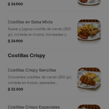
bañadas en salsa miel mostaza,
$ 34.900
acompañadas de tres arepas rellenas
de queso y un chorizo artesanal
(picante o tradicional).
Costillas en Salsa Mixta
Suave y jugosa costilla de cerdo (350
gr), cortada en trozos, horneadas y
bañadas en salsa miel mostaza y
$ 34.900
barbacoa, acompañadas de tres
arepas rellenas de queso y un chorizo
Costillas Crispy
artesanal (picante o tradicional).
Costillas Crispy Sencillas
Crocantes costillas de cerdo (350 gr),
cortada en trozos, apanadas,
acompañadas de dos arepas rellenas
$ 32.500
de queso.
Costillas Crispy Especiales