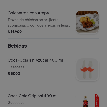
costilla desmechada en salsa
barbacoa.
Chicharron con Arepa
Trozos de chicharrón crujiente
acompañado con dos arepas rellenas
de queso.
$ 14.900
Bebidas
Coca-Cola sin Azúcar 400 ml
Gaseosas.
$ 5000
Coca Cola Original 400 ml
Gaseosas