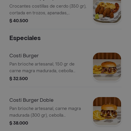
Crocantes costillas de cerdo (350 gr),
cortada en trozos, apanadas,
acompañadas de tres arepas rellenas
$ 40.500
de queso y un chorizo artesanal
(picante o tradicional).
Especiales
Costi Burger
Pan brioche artesanal, 150 gr de
carne magra madurada, cebolla
caramelizada, queso cheedar y
$ 32.500
nuestra deliciosa costilla
desmechada en salsa barbacoa,
acompañada de papas a a francesa.
Costi Burger Doble
Pan brioche artesanal, carne magra
madurada (300 gr), cebolla
caramelizada, queso cheddar y
$ 38.000
nuestra deliciosa costilla