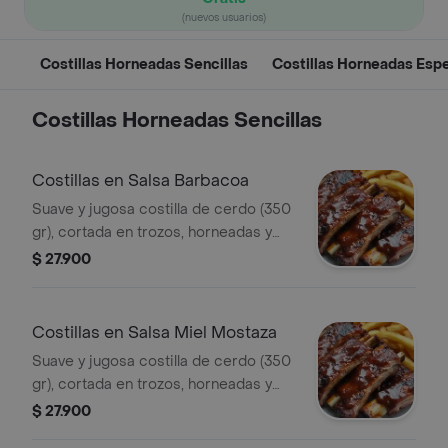
(nuevos usuarios)
Costillas Horneadas Sencillas
Costillas Horneadas Esp
Costillas Horneadas Sencillas
Costillas en Salsa Barbacoa
Suave y jugosa costilla de cerdo (350
gr), cortada en trozos, horneadas y
bañadas en salsa barbacoa,
$ 27.900
acompañadas de dos arepas rellenas
de queso.
Costillas en Salsa Miel Mostaza
Suave y jugosa costilla de cerdo (350
gr), cortada en trozos, horneadas y
bañadas en tu salsa miel mostaza,
$ 27.900
acompañadas de dos arepas rellenas