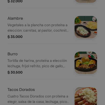
verde de tomatillo y jalapeño, crema
$ 32.000
de leche y queso mozarela.
Alambre
Vegetales a la plancha con proteína a
elección: carnitas, al pastor, cochinita
pibil, birria, suadero, pollo, camarón
$ 35.000
apanado, chicharrón, tripa, chorizo
con papa, queso gratinado,
acompañado de seis tortillas de maíz.
Burro
Tortilla de harina, proteína a elección
lechuga, frijol refrito, pico de gallo,
queso, acompañado de totopos,
$ 30.500
ensalada bandera, guarnición
adicional a elegir.
Tacos Dorados
Cuatro Tacos Dorados con proteína a
elegir, salsa de la casa, lechuga, pico