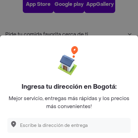
App Store
Google play
AppGallery
Pide tu comida favorita cerca de ti
Categorías
Únete a Rappi
Ingresa tu dirección en Bogotá:
Sobre Rappi
Mejor servicio, entregas más rápidas y los precios
más convenientes!
Facebook
Twitter
Instagram
©
2026
Rappi Inc. All rights reserved.