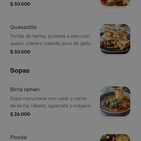
de gallo, guacamole, queso, crema y
$ 30.500
guarnición adicional a elegir.
Quesadilla
Tortilla de harina, proteína a elección,
queso, cilantro, cebolla, pico de gallo
y guarnición adicional a elegir.
$ 30.500
Sopas
Birria ramen
Sopa maruchana con caldo y carne
de birria, rábano, aguacate y orégano.
$ 26.000
Pozole