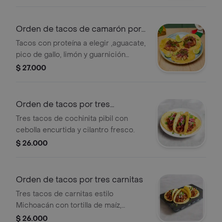
Orden de tacos de camarón por
tres
Tacos con proteína a elegir ,aguacate,
pico de gallo, limón y guarnición
adicional a elegir.
$ 27.000
Orden de tacos por tres
cochinita
Tres tacos de cochinita pibil con
cebolla encurtida y cilantro fresco.
$ 26.000
Orden de tacos por tres carnitas
Tres tacos de carnitas estilo
Michoacán con tortilla de maíz,
cebolla y cilantro.
$ 26.000