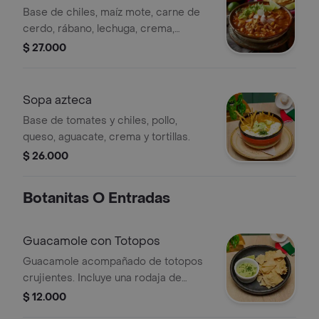
Base de chiles, maíz mote, carne de
cerdo, rábano, lechuga, crema,
aguacate y orégano, acompañado de
$ 27.000
tostadas de maíz.
Sopa azteca
Base de tomates y chiles, pollo,
queso, aguacate, crema y tortillas.
$ 26.000
Botanitas O Entradas
Guacamole con Totopos
Guacamole acompañado de totopos
crujientes. Incluye una rodaja de
limón.
$ 12.000