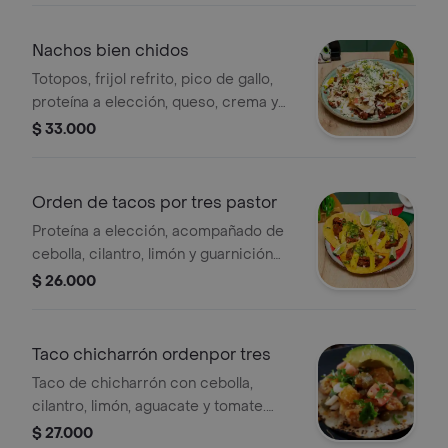
Nachos bien chidos
Totopos, frijol refrito, pico de gallo,
proteína a elección, queso, crema y
guacamole.
$ 33.000
Orden de tacos por tres pastor
Proteína a elección, acompañado de
cebolla, cilantro, limón y guarnición
adicional a elegir.
$ 26.000
Taco chicharrón ordenpor tres
Taco de chicharrón con cebolla,
cilantro, limón, aguacate y tomate.
Orden por tres.
$ 27.000