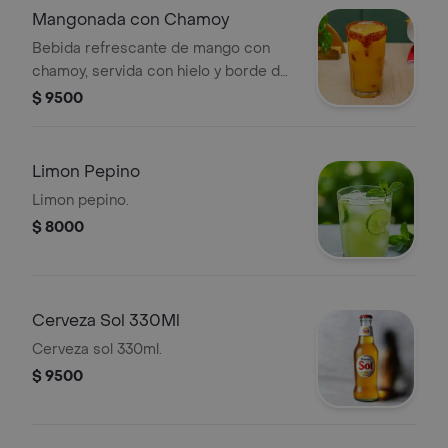
Mangonada con Chamoy
Bebida refrescante de mango con
chamoy, servida con hielo y borde de
chile en polvo.
$ 9500
Limon Pepino
Limon pepino.
$ 8000
Cerveza Sol 330Ml
Cerveza sol 330ml.
$ 9500