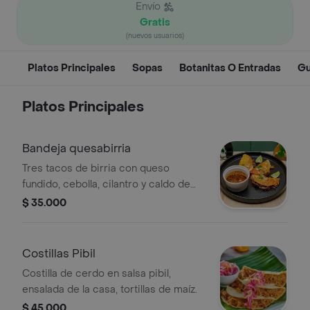
Envío
Gratis
(nuevos usuarios)
Platos Principales
Sopas
Botanitas O Entradas
Gu
Platos Principales
Bandeja quesabirria
Tres tacos de birria con queso
fundido, cebolla, cilantro y caldo de
birria porcion pequeña para dipear
$ 35.000
Costillas Pibil
Costilla de cerdo en salsa pibil,
ensalada de la casa, tortillas de maíz.
$ 45.000