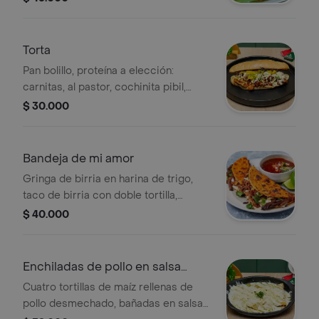
Torta
Pan bolillo, proteína a elección:
carnitas, al pastor, cochinita pibil,
birria, suadero, pollo, camarón
$ 30.000
apanado, chicharrón, tripa, chorizo
con papa, guacamole, frijol refrito,
queso fundido y pico de gallo.
Bandeja de mi amor
Gringa de birria en harina de trigo,
taco de birria con doble tortilla,
tostada de birria y caldo de birria.
$ 40.000
Enchiladas de pollo en salsa
verde
Cuatro tortillas de maíz rellenas de
pollo desmechado, bañadas en salsa