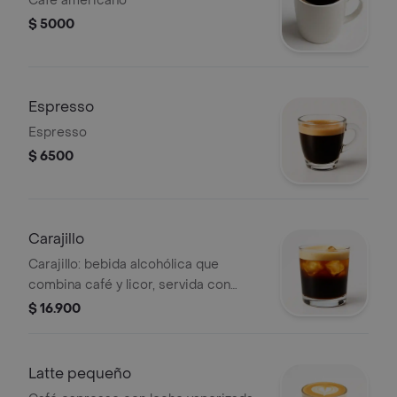
Cafe americano
$ 5000
Espresso
Espresso
$ 6500
Carajillo
Carajillo: bebida alcohólica que
combina café y licor, servida con
hielo.
$ 16.900
Latte pequeño