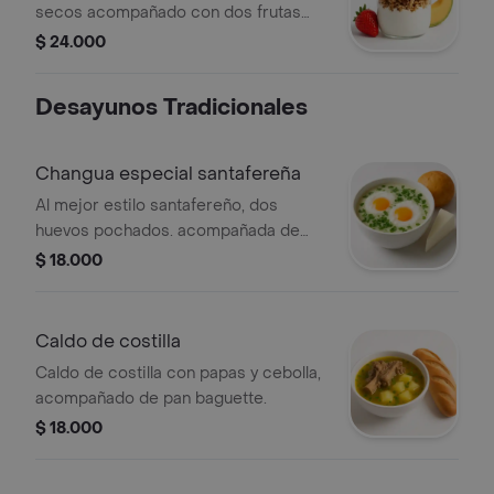
secos acompañado con dos frutas
frescas a escoger papaya, piña,
$ 24.000
melón o fresa
Desayunos Tradicionales
Changua especial santafereña
Al mejor estilo santafereño, dos
huevos pochados. acompañada de
almojábana y tajada de queso.
$ 18.000
Caldo de costilla
Caldo de costilla con papas y cebolla,
acompañado de pan baguette.
$ 18.000