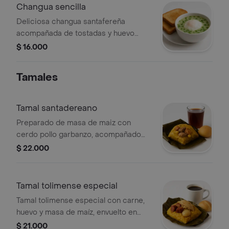
Changua sencilla
Deliciosa changua santafereña
acompañada de tostadas y huevo
pochado
$ 16.000
Tamales
Tamal santadereano
Preparado de masa de maiz con
cerdo pollo garbanzo, acompañado
de bebida caliente o fria y pan
$ 22.000
Tamal tolimense especial
Tamal tolimense especial con carne,
huevo y masa de maíz, envuelto en
hoja de plátano. Incluye bebida
$ 21.000