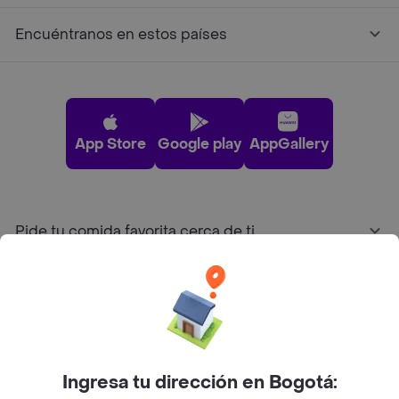
Encuéntranos en estos países
App Store
Google play
AppGallery
Pide tu comida favorita cerca de ti
Categorías
Únete a Rappi
Ingresa tu dirección en Bogotá:
Sobre Rappi