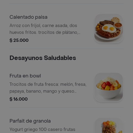
frito.
Calentado paisa
Arroz con frijol, carne asada, dos
huevos fritos. trocitos de plátano,
chorizo campesino, hogao criollo y
$ 25.000
arepita.
Desayunos Saludables
Fruta en bowl
Trocitos de fruta fresca: melón, fresa,
papaya, banano, mango y queso
campesino rayado
$ 16.000
Parfait de granola
Yogurt griego 100 casero frutas