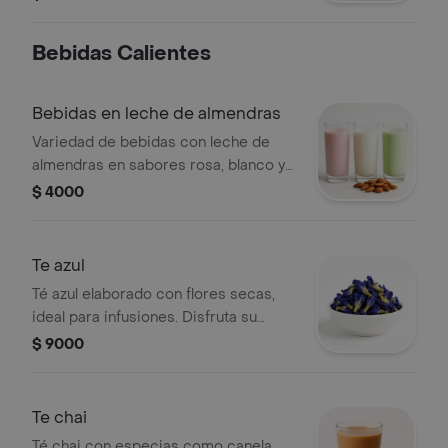
caliente o fría y pan.
Bebidas Calientes
Bebidas en leche de almendras
Variedad de bebidas con leche de
almendras en sabores rosa, blanco y
verde.
$ 4000
Te azul
Té azul elaborado con flores secas,
ideal para infusiones. Disfruta su
color vibrante y sabor único.
$ 9000
Te chai
Té chai con especias como canela,