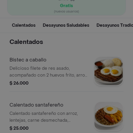
Gratis
(nuevos usuarios)
Calentados
Desayunos Saludables
Desayunos Tradic
Calentados
Bistec a caballo
Delicioso filete de res asado,
acompañado con 2 huevos frito, arroz,
arepa y salsa de bistec.
$ 26.000
Calentado santafereño
Calentado santafereño con arroz,
lentejas, carne desmechada,
salchicha, plátano maduro y huevo
$ 25.000