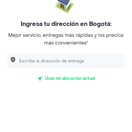
Mercari - Postres
Myriam Camhi Co
Ingresa tu dirección en Bogotá:
Magnifique
Mejor servicio, entregas más rápidas y los precios
más convenientes!
Empanaditas de Pipian - Empanadas
Desayunadero de la 42
Luisa Postres
Usar mi ubicación actual
Sopitas y Frijoladas
Subway
Top Marcas y Cadenas de Restaurantes