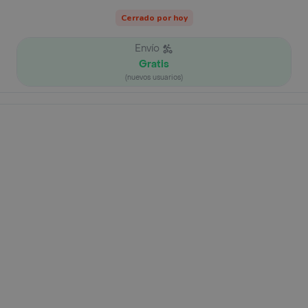
Cerrado por hoy
Envío
Gratis
(nuevos usuarios)