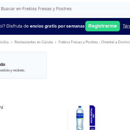
Registrarme
pi?
Disfruta de
envíos gratis por semanas
Tér
icilio
Restaurantes en Cúcuta
Frekiss Fresas y Postres - Oriental a Domici
ido
pedido y recíbelo
ml