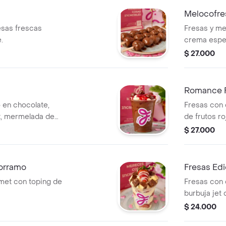
Melocofre
esas frescas
Fresas y me
.
crema espec
oz.
$ 27.000
Romance 
 en chocolate,
Fresas con
t, mermelada de
de frutos r
con cerezas
$ 27.000
12 onz
orramo
Fresas Edi
met con toping de
Fresas con
burbuja jet
$ 24.000