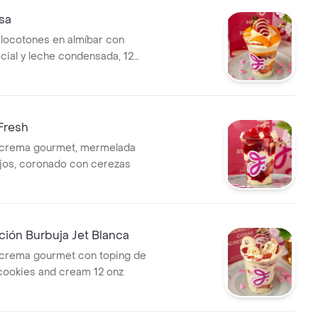
sa
locotones en almíbar con
ial y leche condensada, 12
Fresh
 crema gourmet, mermelada
ojos, coronado con cerezas
ción Burbuja Jet Blanca
 crema gourmet con toping de
 cookies and cream 12 onz