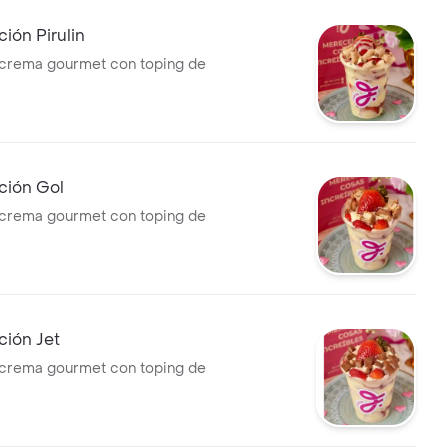
ción Pirulin
 crema gourmet con toping de
ción Gol
 crema gourmet con toping de
ción Jet
 crema gourmet con toping de