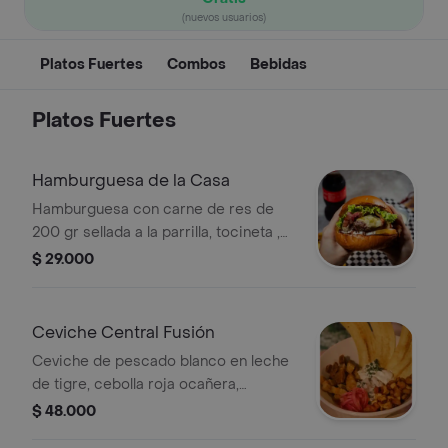
(nuevos usuarios)
Platos Fuertes
Combos
Bebidas
Platos Fuertes
Hamburguesa de la Casa
Hamburguesa con carne de res de
200 gr sellada a la parrilla, tocineta ,
queso, vegetales de temporada, pan
$ 29.000
brioche, acompañada de cascos de
papa y gaseosa 250 ml
Ceviche Central Fusión
Ceviche de pescado blanco en leche
de tigre, cebolla roja ocañera,
chicharrón de cerdo, maduro, chips
$ 48.000
de plátano y suero costeño.