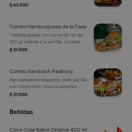
queso, vegetales de temporada, pan
$ 62.000
brioche, acompañada de cascos de
papa y 2 coca cola original 250 ml
Combo Hamburguesa de la Casa
1 hamburguesa con carne de res de
200 gr sellada a la parrilla, tocineta ,
queso, vegetales de temporada, pan
$ 31.000
brioche, acompañada de cascos de
papa y 1 coca cola original 250 ml.
Combo Sandwich Peabody
Pan campesino baguette, pollo parrilla
con chimichurri, chorizo español,
jamón de pavo, queso gouda,
$ 31.000
vegetales, cebolla caramelizada,
salsas bbq de cerveza y alioli
Bebidas
acompañado de papas cascos y
gaseosa 250ml
Coca-Cola Sabor Original 400 ml