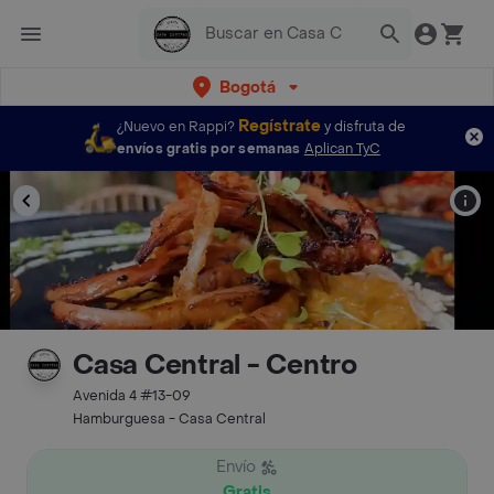
Bogotá
Regístrate
¿Nuevo en Rappi?
y disfruta de
envíos gratis por semanas
Aplican TyC
Casa Central - Centro
Avenida 4 #13-09
Hamburguesa - Casa Central
Envío
Gratis