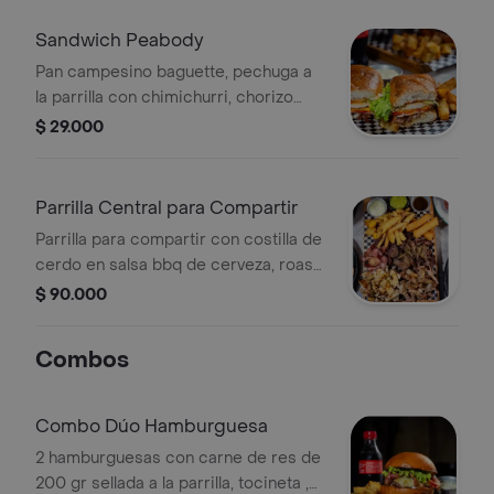
Sandwich Peabody
Pan campesino baguette, pechuga a
la parrilla con chimichurri, chorizo
español, jamón de pavo, queso gouda,
$ 29.000
vegetales, cebolla caramelizada,
salsas bbq de cerveza y alioli
acompañado de papas cascos
Parrilla Central para Compartir
Parrilla para compartir con costilla de
cerdo en salsa bbq de cerveza, roast
beef, pechuga a la parrilla, chorizo
$ 90.000
artesanal, morcilla, cascos de papa,
guacamole y tártara
Combos
Combo Dúo Hamburguesa
2 hamburguesas con carne de res de
200 gr sellada a la parrilla, tocineta ,