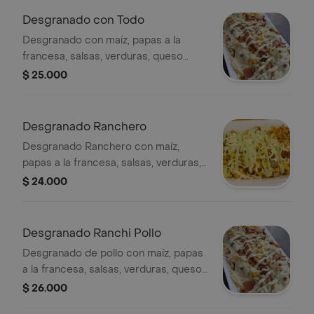
Desgranado con Todo
Desgranado con maíz, papas a la
francesa, salsas, verduras, queso
gratinado, chongo y trozos de carne.
$ 25.000
Desgranado Ranchero
Desgranado Ranchero con maíz,
papas a la francesa, salsas, verduras,
queso gratinado y chorizo.
$ 24.000
Desgranado Ranchi Pollo
Desgranado de pollo con maíz, papas
a la francesa, salsas, verduras, queso
gratinado y chongo.
$ 26.000