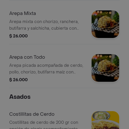
Arepa Mixta
Arepa mixta con chorizo, ranchera,
butifarra y salchicha, cubierta con
papas fritas desmenuzadas.
$ 26.000
Arepa con Todo
Arepa picada acompañada de cerdo,
pollo, chorizo, butifarra maíz con
queso y verduras, chongo
$ 26.000
Asados
Costillitas de Cerdo
Costillitas de cerdo de 200 gr con