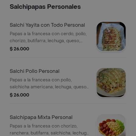
Salchipapas Personales
Salchi Yayita con Todo Personal
Papas a la francesa con cerdo, pollo,
chorizo, butifarra, lechuga, queso,
salsa de queso y salsas de la casa.
$ 26.000
Salchi Pollo Personal
Papas a la francesa con pollo,
salchicha americana, lechuga, queso y
salsas de la casa.
$ 26.000
Salchipapa Mixta Personal
Papas a la francesa con chorizo,
ranchera, butifarra, salchicha, lechuga,