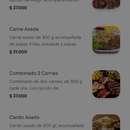
opción de elegir acompañamiento.
Imagen muestra papas fritas y
$ 37.000
ensalada de tomate y pepino.
Carne Asada
Carne asada de 300 g acompañada
de papas fritas, ensalada y salsas.
$ 31.000
Combinado 2 Carnes
Combinado de dos carnes de 300 g
cada una, con opción de
acompañamiento. Incluye chorizo,
$ 37.000
morcilla, pollo y carne asada.
Acompañado de papas fritas y
ensalada.
Cerdo Asado
Cerdo asado de 200 gr, acompañado