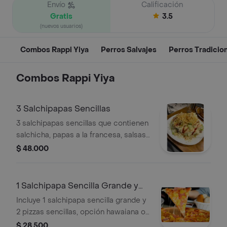
Envío
Calificación
Gratis
3.5
(nuevos usuarios)
Combos Rappi Yiya
Perros Salvajes
Perros Tradicio
Combos Rappi Yiya
3 Salchipapas Sencillas
3 salchipapas sencillas que contienen
salchicha, papas a la francesa, salsas
de la casa, lechuga, papa chongo y
$ 48.000
queso costeño
1 Salchipapa Sencilla Grande y
Dos Pizza
Incluye 1 salchipapa sencilla grande y
2 pizzas sencillas, opción hawaiana o
sencilla.
$ 28.500