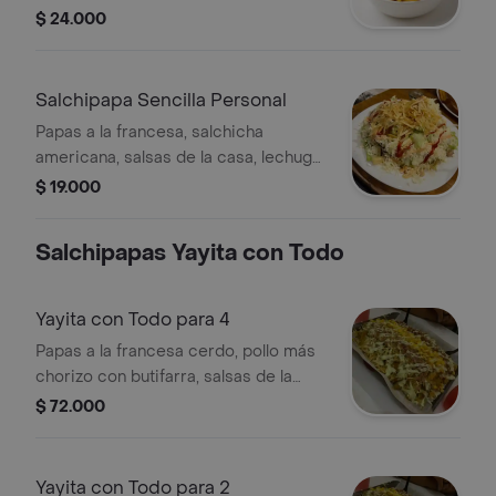
queso y salsas de la casa.
$ 24.000
Salchipapa Sencilla Personal
Papas a la francesa, salchicha
americana, salsas de la casa, lechuga
y queso
$ 19.000
Salchipapas Yayita con Todo
Yayita con Todo para 4
Papas a la francesa cerdo, pollo más
chorizo con butifarra, salsas de la
casa, queso, verduras y papa chongo
$ 72.000
Yayita con Todo para 2