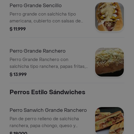
Perro Grande Sencillo
Perro grande con salchicha tipo
americana, cubierto con salsas de
tomate, mostaza y mayonesa, y
$ 11.999
espolvoreado con queso rallado.
Perro Grande Ranchero
Perro Grande Ranchero con
salchicha tipo ranchera, papas fritas,
queso rallado y salsa verde.
$ 13.999
Perros Estilo Sándwiches
Perro Sanwich Grande Ranchero
Pan de perro relleno de salchicha
ranchera, papa chongo, queso y
salsas de la casa.
$ 19.000