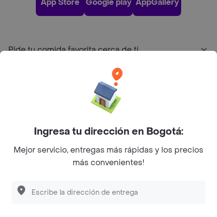
App Store
Google play
AppGallery
Pide tu comida favorita cerca de ti
Categorías
Únete a Rappi
Ingresa tu dirección en Bogotá:
Sobre Rappi
Mejor servicio, entregas más rápidas y los precios
más convenientes!
Facebook
Twitter
Instagram
©
2026
Rappi Inc. All rights reserved.