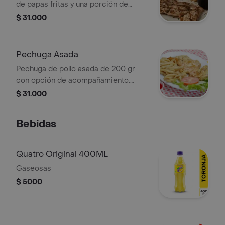
de papas fritas y una porción de
fideos. Opción de elegir otro
$ 31.000
acompañamiento.
Pechuga Asada
Pechuga de pollo asada de 200 gr
con opción de acompañamiento.
Incluye papas fritas, lechuga y rodaja
$ 31.000
de tomate.
Bebidas
Quatro Original 400ML
Gaseosas
$ 5000