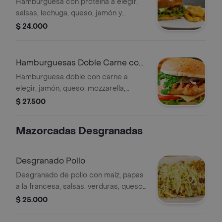
Hamburguesa con proteína a elegir,
salsas, lechuga, queso, jamón y
mozzarella, acompañada de papas a la
$ 24.000
francesa.
Hamburguesas Doble Carne con
Papa
Hamburguesa doble con carne a
elegir, jamón, queso, mozzarella,
lechuga, tomate y cebolla. Incluye
$ 27.500
porción de papas a la francesa.
Mazorcadas Desgranadas
Desgranado Pollo
Desgranado de pollo con maíz, papas
a la francesa, salsas, verduras, queso
gratinado y chongo.
$ 25.000