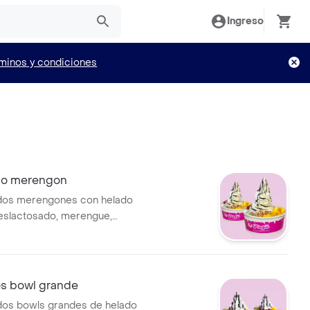
Ingreso
minos y condiciones
o merengon
os merengones con helado
eslactosado, merengue,
lly, 5 toppings y 1 salsa a
s bowl grande
os bowls grandes de helado