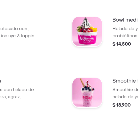
Bowl med
actosado con ,
Helado de y
 incluye 3 topping
probióticos 
toppings y 1
$ 14.500
muestra ma
s
Smoothie f
os con helado de
Smoothie de
ra, agraz,
helado de y
uye helado de
mango y mar
$ 18.900
ior, dos toppings
una salsa a 