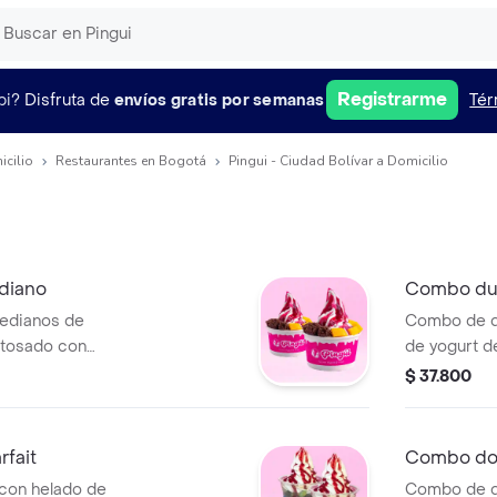
Registrarme
pi?
Disfruta de
envíos gratis por semanas
Tér
icilio
Restaurantes en Bogotá
Pingui - Ciudad Bolívar a Domicilio
diano
Combo du
edianos de
Combo de d
ctosado con
de yogurt d
 Incluye dos
crema chanti
$ 37.800
egir.
elegir.
fait
Combo do
con helado de
Combo de d