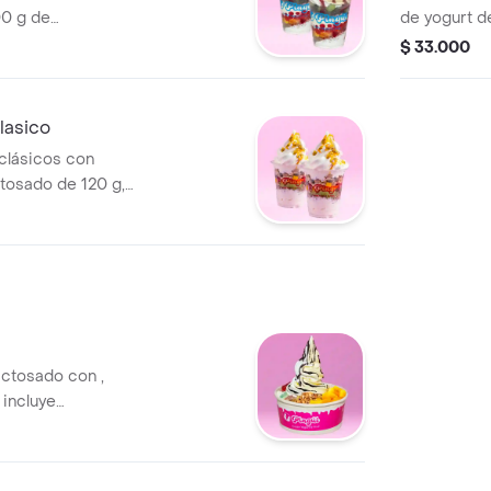
00 g de
de yogurt d
 Incluye 6
proteínas. I
$ 33.000
ir.
salsa.
lasico
clásicos con
tosado de 120 g,
cinco toppings y
actosado con ,
 incluye
ly, 5 topping 1