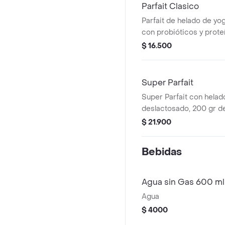
Parfait Clasico
Parfait de helado de yo
con probióticos y proteí
toppings y 1 salsa a eleg
$ 16.500
Super Parfait
Super Parfait con helad
deslactosado, 200 gr de
proteínas. Incluye 6 topp
$ 21.900
elegir.
Bebidas
Agua sin Gas 600 ml
Agua
$ 4000