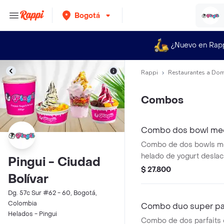
Bogotá
¿Nuevo en Rap
Rappi
Restaurantes a Dom
Combos
Combo dos bowl me
Combo de dos bowls m
helado de yogurt desla
Pingui - Ciudad
probióticos y proteínas.
$ 27.800
Bolívar
toppings y una salsa a el
Dg. 57c Sur #62 - 60, Bogotá,
Colombia
Combo duo super par
Helados - Pingui
Combo de dos parfaits 