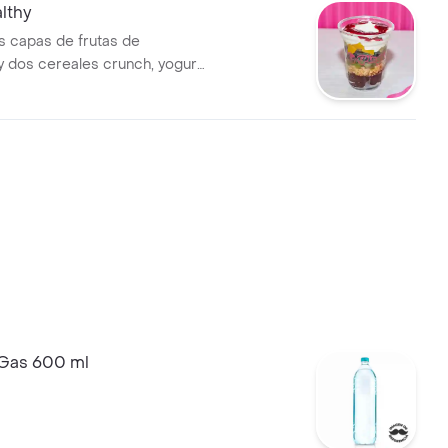
althy
s capas de frutas de
 dos cereales crunch, yogurt
elegir.
Gas 600 ml