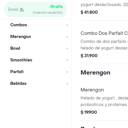
yogurt deslactosado, 2
Gratis
Envío
probióticos y proteínas.
$ 41.800
(nuevos usuarios)
toppings y 1 salsa a eleg
Combos
Combo Dos Parfait C
Merengon
Combo de dos parfaits 
helado de yogurt deslac
Bowl
probióticos, proteínas, 
$ 31.900
Smoothies
una salsa a elegir.
Parfait
Merengon
Bebidas
Merengon
Helado de yogurt , desl
probioticos y proteinas.
merengue, crema chantil
$ 19.900
salsa a elegir.