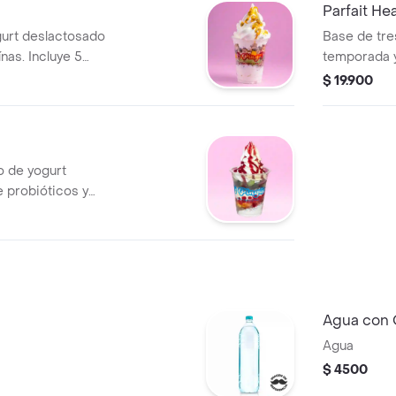
Parfait He
gurt deslactosado
Base de tre
nas. Incluye 5
temporada y
ir.
capa final a 
$ 19.900
o de yogurt
 probióticos y
ings y 1 salsa a
Agua con 
Agua
$ 4500