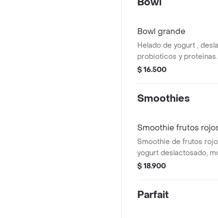
Bowl
Bowl grande
Helado de yogurt , desl
probioticos y proteinas.
1 salsa a elegir.
$ 16.500
Smoothies
Smoothie frutos rojo
Smoothie de frutos roj
yogurt deslactosado, mo
arándanos y fresa. Incl
$ 18.900
yogurt en la parte super
y una salsa a elegir.
Parfait