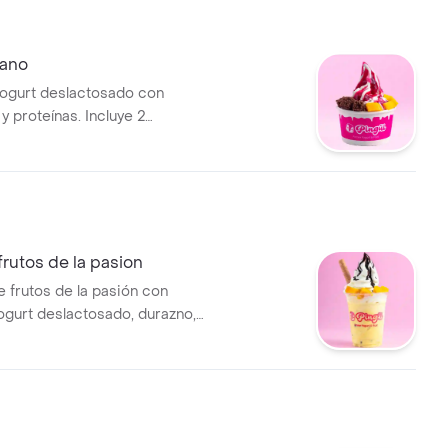
iano
ogurt deslactosado con
y proteínas. Incluye 2
 salsa a elegir. Imagen
ngo y brownie.
rutos de la pasion
 frutos de la pasión con
ogurt deslactosado, durazno,
acuyá. Incluye dos toppings y
elección.