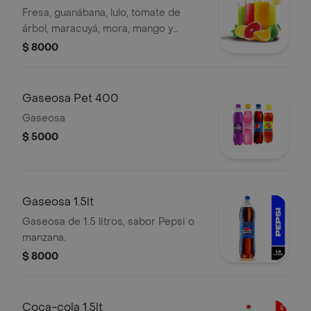
Fresa, guanábana, lulo, tomate de
árbol, maracuyá, mora, mango y
borojó. (agua o leche)
$ 8000
Gaseosa Pet 400
Gaseosa
$ 5000
Gaseosa 1.5lt
Gaseosa de 1.5 litros, sabor Pepsi o
manzana.
$ 8000
Coca-cola 1.5lt