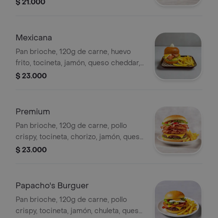
papas a la francesa.
$ 21.000
Mexicana
Pan brioche, 120g de carne, huevo
frito, tocineta, jamón, queso cheddar,
jalapeños, vegetales y papas a la
$ 23.000
francesa.
Premium
Pan brioche, 120g de carne, pollo
crispy, tocineta, chorizo, jamón, queso
cheddar, pepinillos, vegetales y papas
$ 23.000
a la francesa.
Papacho's Burguer
Pan brioche, 120g de carne, pollo
crispy, tocineta, jamón, chuleta, queso