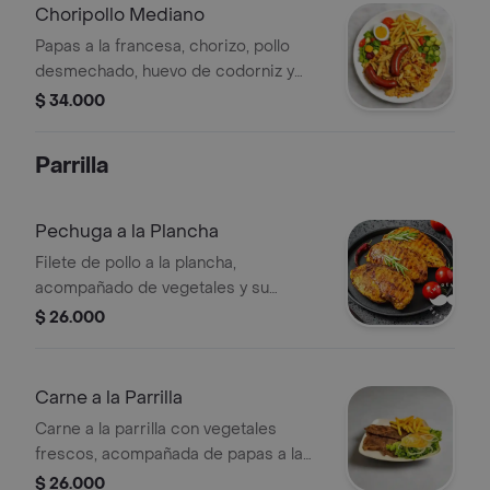
Choripollo Mediano
Papas a la francesa, chorizo, pollo
desmechado, huevo de codorniz y
vegetales.
$ 34.000
Parrilla
Pechuga a la Plancha
Filete de pollo a la plancha,
acompañado de vegetales y su
elección de papas a la francesa o
$ 26.000
patacones.
Carne a la Parrilla
Carne a la parrilla con vegetales
frescos, acompañada de papas a la
francesa.
$ 26.000