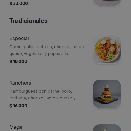
cheddar, huevo frito, pepinillos, papas
$ 33.000
a la francesa y vegetales.
Tradicionales
Especial
Carne, pollo, tocineta, chorizo, jamón,
queso, vegetales y papas a la
francesa.
$ 18.000
Ranchera
Hamburguesa con carne, pollo,
tocineta, chorizo, jamón, queso y
vegetales. Incluye huevo y ripio de
$ 16.000
lechuga.
Mega