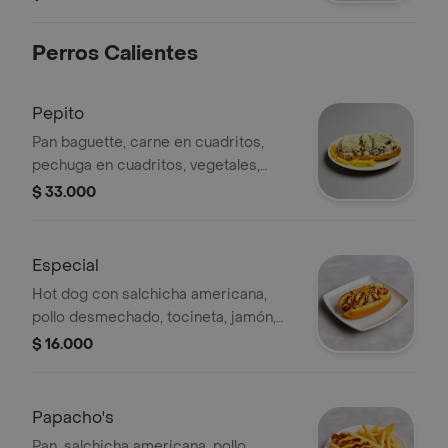
Perros Calientes
Pepito
Pan baguette, carne en cuadritos,
pechuga en cuadritos, vegetales,
maíz, aguacate, queso, chorizo, huevo
$ 33.000
de codorniz, tocineta y huevo frito.
Especial
Hot dog con salchicha americana,
pollo desmechado, tocineta, jamón,
queso, cebolla y salsas en pan suave.
$ 16.000
Papacho's
Pan, salchicha americana, pollo