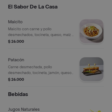
El Sabor De La Casa
Maicito
Maicito con carne y pollo
desmechados, tocineta, queso, maíz y
crema de leche.
$ 26.000
Patacón
Carne desmechada, pollo
desmechado, tocineta, jamón, queso
y vegetales.
$ 26.000
Bebidas
Jugos Naturales