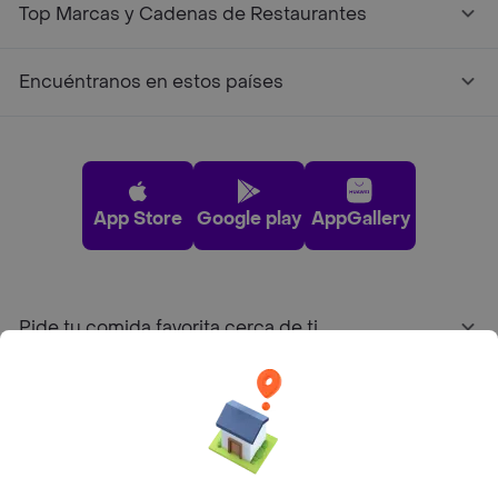
Top Marcas y Cadenas de Restaurantes
Encuéntranos en estos países
App Store
Google play
AppGallery
Pide tu comida favorita cerca de ti
Categorías
Únete a Rappi