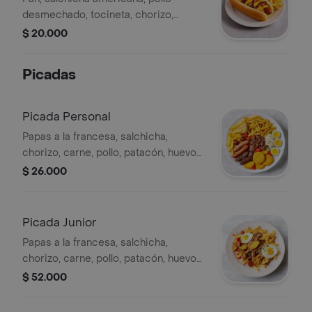
desmechado, tocineta, chorizo,
jamón, queso, ripio, papas a la
$ 20.000
francesa y salsas.
Picadas
Picada Personal
Papas a la francesa, salchicha,
chorizo, carne, pollo, patacón, huevo
de codorniz y vegetales, (para 1
$ 26.000
persona).
Picada Junior
Papas a la francesa, salchicha,
chorizo, carne, pollo, patacón, huevo
de codorniz y vegetales, (para 2
$ 52.000
personas).