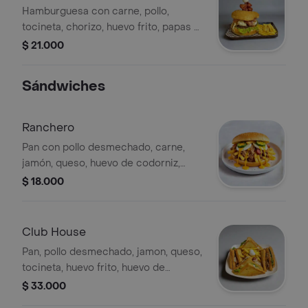
Hamburguesa con carne, pollo,
tocineta, chorizo, huevo frito, papas a
la francesa, jamón, queso, lechuga y
$ 21.000
tomate.
Sándwiches
Ranchero
Pan con pollo desmechado, carne,
jamón, queso, huevo de codorniz,
chorizos, papas a la francesa y
$ 18.000
vegetales, cubierto con salsa de
queso.
Club House
Pan, pollo desmechado, jamon, queso,
tocineta, huevo frito, huevo de
codorniz, vegetales y papas a la
$ 33.000
francesa (para 2 personas)