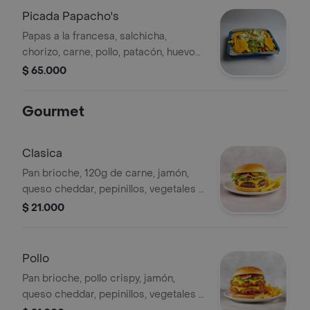
Picada Papacho's
Papas a la francesa, salchicha,
chorizo, carne, pollo, patacón, huevo
de codorniz y vegetales, (para 4
$ 65.000
personas).
Gourmet
Clasica
Pan brioche, 120g de carne, jamón,
queso cheddar, pepinillos, vegetales y
papas a la francesa.
$ 21.000
Pollo
Pan brioche, pollo crispy, jamón,
queso cheddar, pepinillos, vegetales y