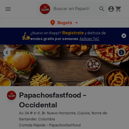
Bogotá
Regístrate
¿Nuevo en Rappi?
y disfruta de
envíos gratis por semanas
Aplican TyC
Papachosfastfood -
Occidental
Av. 24 # 6-5, Br. Nuevo Horizonte, Cúcuta, Norte de
Santander, Colombia
Comida Rápida - Papachosfastfood