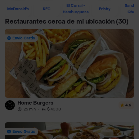
El Corral -
Sandwi
McDonald's
KFC
Frisby
Hamburguesa
Qban
Restaurantes cerca de mi ubicación
(30)
Envío Gratis
Home Burgers
4.6
25 min
·
$ 4000
Envío Gratis