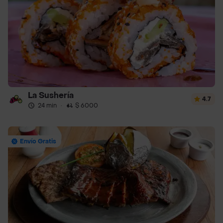
La Sushería
4.7
24 min
·
$ 6000
Envío Gratis