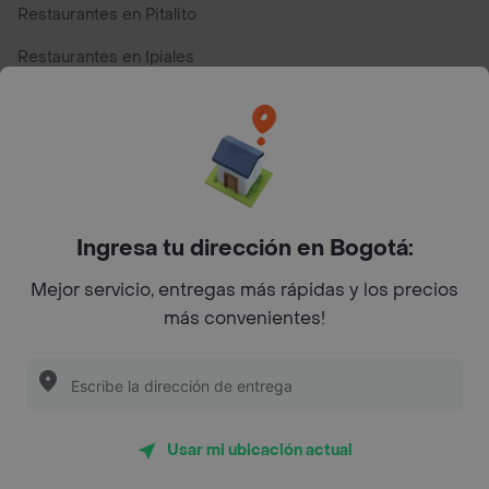
Restaurantes en Pitalito
Restaurantes en Ipiales
Restaurantes en San Andres
Restaurantes cerca de mi para pedir Comida a Domicilio -
Top Marcas y Cadenas de Restaurantes
Ingresa tu dirección en Bogotá:
Encuéntranos en estos países
Mejor servicio, entregas más rápidas y los precios
más convenientes!
App Store
Google play
AppGallery
Usar mi ubicación actual