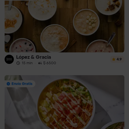
López & Gracia
4.9
15 min
·
$ 6500
Envío Gratis