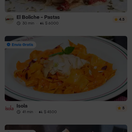
El Boliche - Pastas
4.5
30 min
·
$ 6000
Envío Gratis
Isola
5
41 min
·
$ 4500