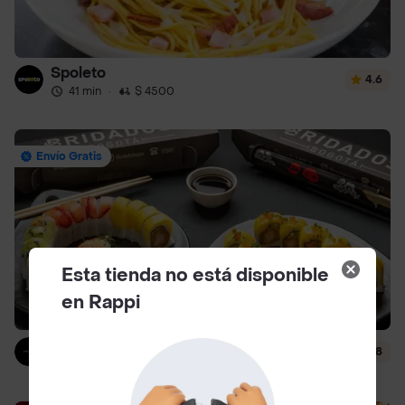
Spoleto
4.6
41 min
·
$ 4500
Envío Gratis
Esta tienda no está disponible
en Rappi
Bridados Muhai
4.8
30 min
·
$ 6000