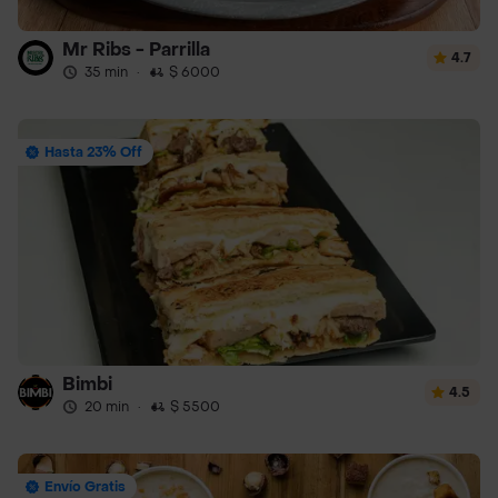
Mr Ribs - Parrilla
4.7
35 min
·
$ 6000
Hasta 23% Off
Bimbi
4.5
20 min
·
$ 5500
Envío Gratis