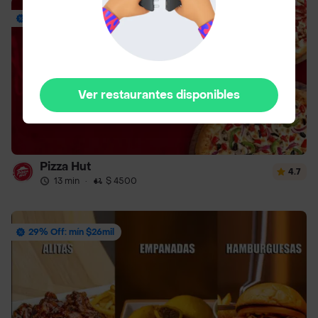
Envío Gratis
Ver restaurantes disponibles
Pizza Hut
4.7
13 min
·
$ 4500
29% Off: mín $26mil