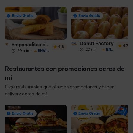
Envío Gratis
Envío Gratis
Donut Factory
Empanaditas de Pipian - Empanadas
4.7
4.8
20 min
·
ENVÍO GRATIS
20 min
·
ENVÍO GRATIS
Restaurantes con promociones cerca de
mí
Elige restaurantes que ofrecen promociones y hacen
delivery cerca de mí
Envío Gratis
Envío Gratis