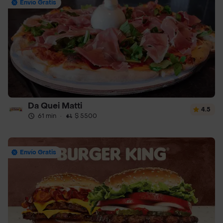
Envío Gratis
Da Quei Matti
4.5
61 min
·
$ 5500
Envío Gratis