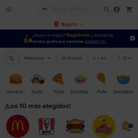
Bogotá
Regístrate
¿Nuevo en Rappi?
y disfruta de
envíos gratis por semanas
Aplican TyC
Relevancia
Promos
+ 4.5
35 mins
Hamburguesa
Sushi
Pizza
Salchipapas
Pollo
Saludable
¡Los 10 más elegidos!