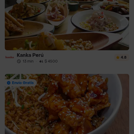
Kanka Perú
4.8
13 min
·
$ 4500
Envío Gratis