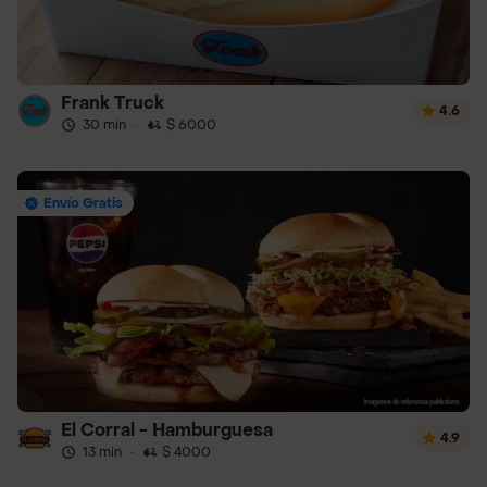
Frank Truck
4.6
30 min
·
$ 6000
Envío Gratis
El Corral - Hamburguesa
4.9
13 min
·
$ 4000