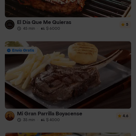
El Día Que Me Quieras
5
45 min
·
$ 6000
Envío Gratis
Mi Gran Parrilla Boyacense
4.6
35 min
·
$ 4000