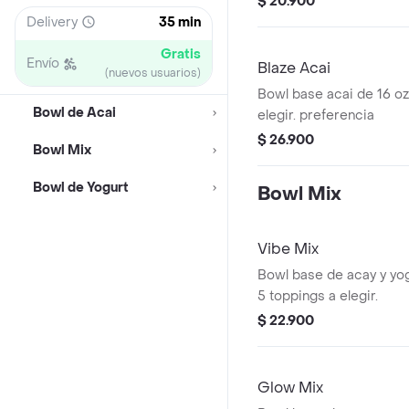
$ 20.900
Delivery
35 min
Gratis
Envío
Blaze Acai
(nuevos usuarios)
Bowl base acai de 16 oz
Bowl de Acai
elegir. preferencia
$ 26.900
Bowl Mix
Bowl de Yogurt
Bowl Mix
Vibe Mix
Bowl base de acay y yog
5 toppings a elegir.
$ 22.900
Glow Mix