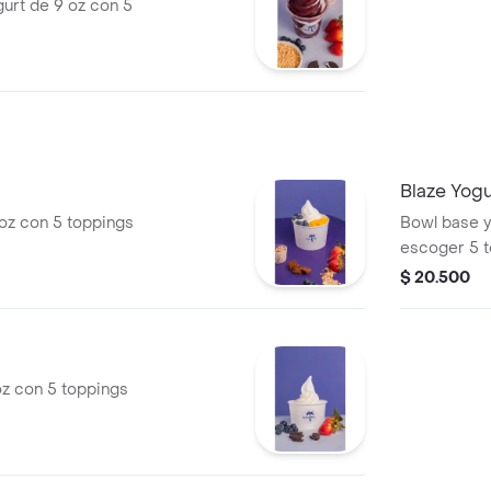
urt de 9 oz con 5
Blaze Yogu
oz con 5 toppings
Bowl base y
escoger 5 t
$ 20.500
oz con 5 toppings