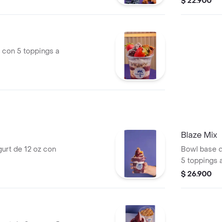
$ 22.900
 con 5 toppings a
Blaze Mix
urt de 12 oz con
Bowl base d
5 toppings a
$ 26.900