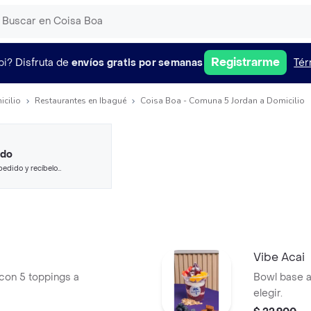
Registrarme
pi?
Disfruta de
envíos gratis por semanas
Tér
icilio
Restaurantes en Ibagué
Coisa Boa - Comuna 5 Jordan a Domicilio
ido
pedido y recíbelo
Vibe Acai
con 5 toppings a
Bowl base acai d
elegir.