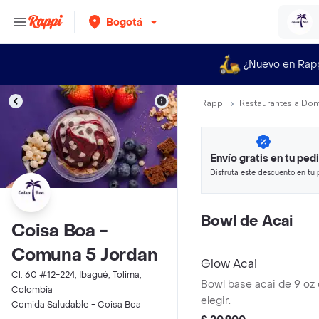
Bogotá
¿Nuevo en Rap
Rappi
Restaurantes a Dom
Envío gratis en tu ped
Disfruta este descuento en tu 
en minutos.
Bowl de Acai
Coisa Boa -
Comuna 5 Jordan
Glow Acai
Cl. 60 #12-224, Ibagué, Tolima,
Bowl base acai de 9 oz 
Colombia
elegir.
Comida Saludable - Coisa Boa