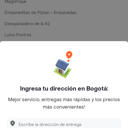
Magnifique
Empanaditas de Pipian - Empanadas
Desayunadero de la 42
Luisa Postres
Sopitas y Frijoladas
Subway
Top Marcas y Cadenas de Restaurantes
Ingresa tu dirección en Bogotá:
Encuéntranos en estos países
Mejor servicio, entregas más rápidas y los precios
más convenientes!