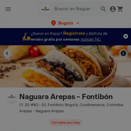
Bogotá
Regístrate
¿Nuevo en Rappi?
y disfruta de
envíos gratis por semanas
Aplican TyC
Naguara Arepas - Fontibón
Cl. 20 #82 - 52, Fontibón, Bogotá, Cundinamarca, Colombia
Arepas - Naguara Arepas
Cerrado por hoy