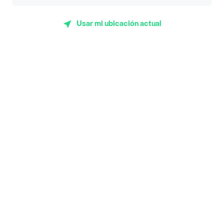
App Store
Google play
AppGallery
Usar mi ubicación actual
Pide tu comida favorita cerca de ti
Categorías
Únete a Rappi
Sobre Rappi
Facebook
Twitter
Instagram
©
2026
Rappi Inc. All rights reserved.