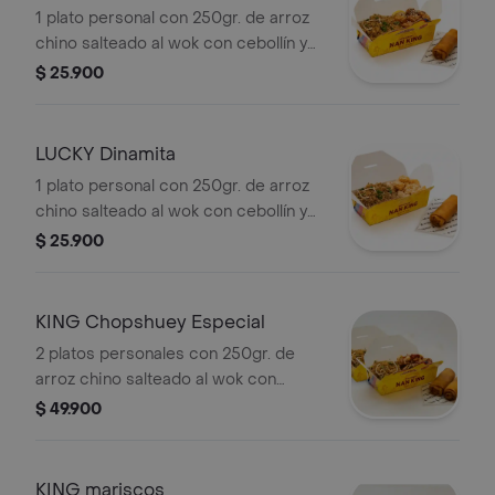
1 plato personal con 250gr. de arroz
chino salteado al wok con cebollín y
raíces, acompañado de un delicioso
$ 25.900
pollo en salsa de naranja y una
crujiente lumpia de vegetal.
LUCKY Dinamita
1 plato personal con 250gr. de arroz
chino salteado al wok con cebollín y
raíces, acompañado de exquisitos
$ 25.900
camarones en salsa dinamita (10
camarones con un toque picante) y
una crujiente lumpia de vegetal.
KING Chopshuey Especial
2 platos personales con 250gr. de
arroz chino salteado al wok con
cebollín y raíces, acompañado de un
$ 49.900
exquisito chopshuey especial (pollo,
cerdo y jamón) y 2 crujientes lumpias
de vegetales.
KING mariscos