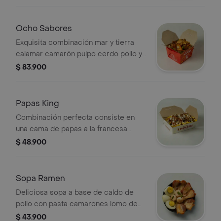
con vegetales y un toque de tártara y
sirasha. (sugerido para 1)
Ocho Sabores
Exquisita combinación mar y tierra
calamar camarón pulpo cerdo pollo y
carne de res salteado con vegetales
$ 83.900
en salsa de ostras y salsa especial de
la casa
Papas King
Combinación perfecta consiste en
una cama de papas a la francesa
cubiertas con carne de res salteada
$ 48.900
con vegetales y un toque de tártara y
sirasha. (sugerido para 2)
Sopa Ramen
Deliciosa sopa a base de caldo de
pollo con pasta camarones lomo de
cerdo huevo y topping de cebollin.
$ 43.900