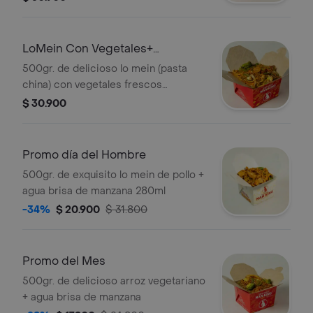
brócoli y tortilla de huevo) + crujiente
lumpia rellena de vegetales (repollo,
zanahorita y un toque de jamón con
LoMein Con Vegetales+
especisa que e dan ese sabor único y
lumpia+brisa mnzna
500gr. de delicioso lo mein (pasta
oriental) + agua brisa manzana 280ml
china) con vegetales frescos
(zanahoria, pimentón, cebolla,
$ 30.900
champiñones, brócoli y tortilla de
huevo) + crujiente lumpia rellena de
vegetal (repollo, zanahoria y un toque
Promo día del Hombre
de jamón con especias que le dan
500gr. de exquisito lo mein de pollo +
ese sabor único y oriental) + agua
agua brisa de manzana 280ml
brisa manzana 280ml
-34%
$ 20.900
$ 31.800
Promo del Mes
500gr. de delicioso arroz vegetariano
+ agua brisa de manzana