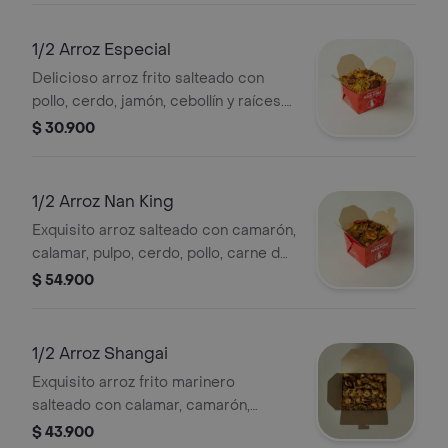
1/2 Arroz Especial
Delicioso arroz frito salteado con
pollo, cerdo, jamón, cebollín y raíces.
(sugerido para 1)
$ 30.900
1/2 Arroz Nan King
Exquisito arroz salteado con camarón,
calamar, pulpo, cerdo, pollo, carne de
res, tortilla de huevo, cebollín y raíces.
$ 54.900
(sugerido para 1)
1/2 Arroz Shangai
Exquisito arroz frito marinero
salteado con calamar, camarón,
palmito de cangrejo, trocitos de
$ 43.900