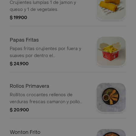
Crujientes lumpias 1 de jamon y
queso y 1 de vegetales.
$ 19.900
Papas Fritas
Papas fritas crujientes por fuera y
suaves por dentro el
acompañamiento perfecto para
$ 24.900
cualquier comida.
Rollos Primavera
Rollitos crocantes rellenos de
verduras frescas camaron y pollo
molido un clásico oriental que
$ 20.900
siempre apetece.
Wonton Frito