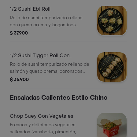
1/2 Sushi Ebi Roll
Rollo de sushi tempurizado relleno
con queso crema y langostinos
apanados, coronado con una
$ 37.900
deliciosa ensalada de cangrejo,
aguacate, wakame, salsa teriyaki y
polvo andino
1/2 Sushi Tigger Roll Con
Camarón
Rollo de sushi tempurizado relleno de
salmón y queso crema, coronados
con ricos camarones, salsa japonesa
$ 36.900
y ajonjolí
Ensaladas Calientes Estilo Chino
Chop Suey Con Vegetales
Frescos y deliciosos vegetales
salteados (zanahoria, pimentón,