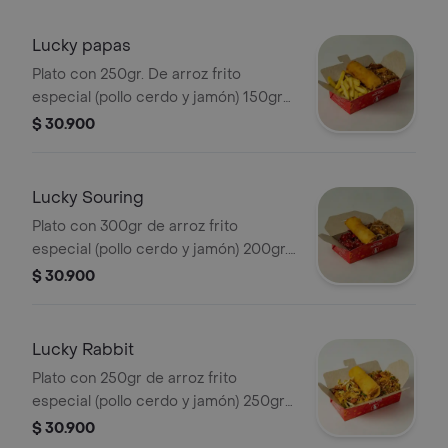
Lucky papas
Plato con 250gr. De arroz frito
especial (pollo cerdo y jamón) 150gr
de papas a la francesa y lumpia
$ 30.900
Lucky Souring
Plato con 300gr de arroz frito
especial (pollo cerdo y jamón) 200gr.
de trozos de pollocerdo en salsa
$ 30.900
agridulce y lumpia
Lucky Rabbit
Plato con 250gr de arroz frito
especial (pollo cerdo y jamón) 250gr
de exquisito chopshuey especial y
$ 30.900
lumpia