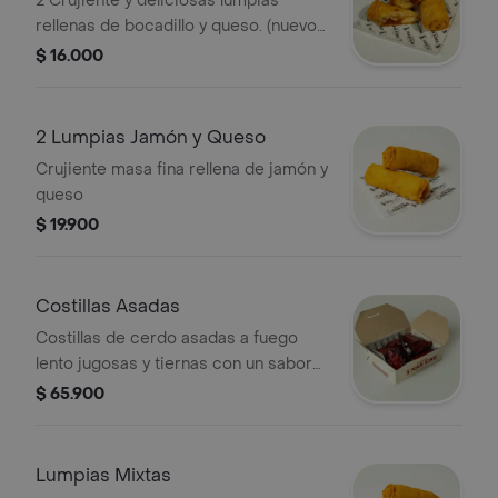
2 Crujiente y deliciosas lumpias
rellenas de bocadillo y queso. (nuevo
sabor)
$ 16.000
2 Lumpias Jamón y Queso
Crujiente masa fina rellena de jamón y
queso
$ 19.900
Costillas Asadas
Costillas de cerdo asadas a fuego
lento jugosas y tiernas con un sabor
ahumado irresistible. (5 und)
$ 65.900
Lumpias Mixtas