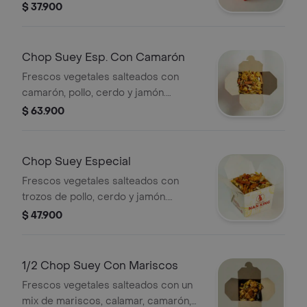
cebolla, repollo, celery, brócoli,
$ 37.900
coliflor, champiñones, mazorquita
china)
Chop Suey Esp. Con Camarón
Frescos vegetales salteados con
camarón, pollo, cerdo y jamón.
(sugerido para 2)
$ 63.900
Chop Suey Especial
Frescos vegetales salteados con
trozos de pollo, cerdo y jamón.
(sugerido para 2)
$ 47.900
1/2 Chop Suey Con Mariscos
Frescos vegetales salteados con un
mix de mariscos, calamar, camarón,