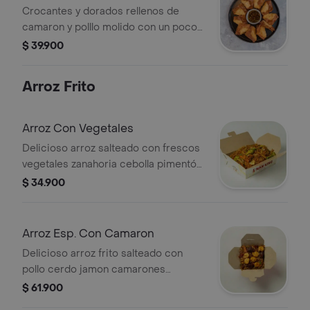
Crocantes y dorados rellenos de
camaron y polllo molido con un poco
de zanahoria y cebolla. Un bocado
$ 39.900
frito que fascina.
Arroz Frito
Arroz Con Vegetales
Delicioso arroz salteado con frescos
vegetales zanahoria cebolla pimentón
champiñones mazorquita china
$ 34.900
cebollin y raices.
Arroz Esp. Con Camaron
Delicioso arroz frito salteado con
pollo cerdo jamon camarones
frescos cebollin y raices. (sugerido
$ 61.900
para 2)