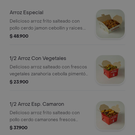
Arroz Especial
Delicioso arroz frito salteado con
pollo cerdo jamon cebollin y raices.
(sugerido para 2)
$ 48.900
1/2 Arroz Con Vegetales
Delicioso arroz salteado con frescos
vegetales zanahoria cebolla pimentón
champiñones mazorquita china
$ 23.900
cebollin y raices. (sugerido para 1)
1/2 Arroz Esp. Camaron
Delicioso arroz frito salteado con
pollo cerdo camarones frescos
cebollin y raices. (sugerido para 1)
$ 37.900