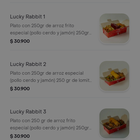
Lucky Rabbit 1
Plato con 250gr de arroz frito
especial (pollo cerdo y jamón) 250gr
de exquisito chopshuey especial y
$ 30.900
costilla
Lucky Rabbit 2
Plato con 250gr de arroz especial
(pollo cerdo y jamón) 250 gr de lomito
de res salteado con ricos vegetales
$ 30.900
salteados y lumpia
Lucky Rabbit 3
Plato con 250 gr de arroz frito
especial (pollo cerdo y jamón) 250gr
de trozos de pollo salteado con ricos
$ 30.900