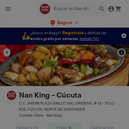
Bogotá
Regístrate
¿Nuevo en Rappi?
y disfruta de
envíos gratis por semanas
Aplican TyC
Nan King - Cúcuta
C.C JARDIN PLAZA ANILLO VIAL ORIENTAL # 13 - 70 LC
R23, CÚCUTA, NORTE DE SANTANDER
Comida China - Nan King
Delivery
Envío
Calificación