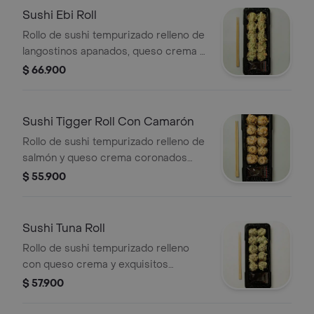
Sushi Ebi Roll
Rollo de sushi tempurizado relleno de
langostinos apanados, queso crema y
aguacate coronado con una deliciosa
$ 66.900
ensalada de palmito de cangrejo y
polvo andino
Sushi Tigger Roll Con Camarón
Rollo de sushi tempurizado relleno de
salmón y queso crema coronados
con ricos camarones salsa japonesa
$ 55.900
y ajonjoli
Sushi Tuna Roll
Rollo de sushi tempurizado relleno
con queso crema y exquisitos
vegetales apanados, coronado con
$ 57.900
una ensalada de atún fresco,
aguacate, salsa dinamita y wakame.