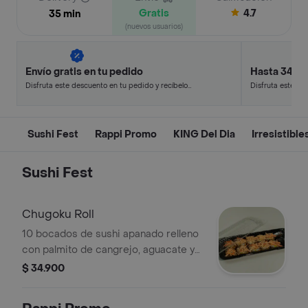
Gratis
4.7
35 min
(nuevos usuarios)
Envío gratis en tu pedido
Hasta 34% 
Disfruta este descuento en tu pedido y recíbelo
Disfruta este de
en minutos.
en minutos.
Sushi Fest
Rappi Promo
KING Del Dia
Irresistible
Sushi Fest
Chugoku Roll
10 bocados de sushi apanado relleno
con palmito de cangrejo, aguacate y
queo crema; bañado en salsa teriyaki
$ 34.900