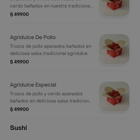
cerdo bañados en nuestra tradicional
salsa agridulce.
$ 49.900
Agridulce De Pollo
Trozos de pollo apanados bañados en
deliciosa salsa tradicional agridulce.
$ 49.900
Agridulce Especial
Trozos de pollo y cerdo apanados
bañados en deliciosa salsa tradicional
agridulce.
$ 49.900
Sushi