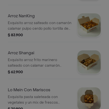
Exquisitos sabores orientales
Arroz NanKing
Exquisito arroz salteado con camarón
calamar pulpo cerdo pollo tortilla de
huevo cebollín y raíces. (sugerido para
$ 83.900
2)
Arroz Shangai
Exquisito arroz frito marinero
salteado con calamar camarón
palmito de cangrejo trocitos de
$ 62.900
pescado y pulpo. (sugerido para 2)
Lo Mein Con Mariscos
Exquisita pasta saleteada con
vegetales y un mix de frescos
mariscos (calamar camaron palmito