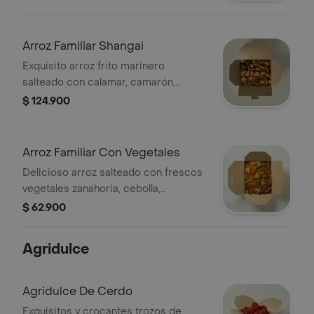
Arroz Familiar Shangai
Exquisito arroz frito marinero
salteado con calamar, camarón,
palmito de cangrejo, trocitos de
$ 124.900
pescado, pulpo, cebollín y raíces.
(sugerido para 4)
Arroz Familiar Con Vegetales
Delicioso arroz salteado con frescos
vegetales zanahoria, cebolla,
pimentón, champiñones, mazorquita
$ 62.900
china, brócoli, coliflor, cebollín y
raíces.
Agridulce
Agridulce De Cerdo
Exquisitos y crocantes trozos de