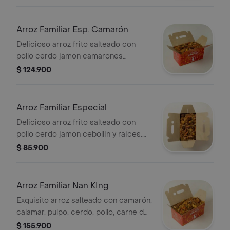
pescado, pulpo, cebollín y raíces.
(sugerido para 1)
Arroz Familiar Esp. Camarón
Delicioso arroz frito salteado con
pollo cerdo jamon camarones
frescos cebollin y raices. (sugerido
$ 124.900
para 4)
Arroz Familiar Especial
Delicioso arroz frito salteado con
pollo cerdo jamon cebollin y raices.
(sugerido para 4)
$ 85.900
Arroz Familiar Nan KIng
Exquisito arroz salteado con camarón,
calamar, pulpo, cerdo, pollo, carne de
res, tortilla de huevo, cebollín y raíces
$ 155.900