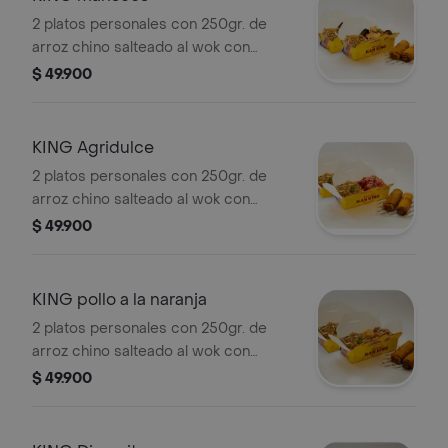
2 platos personales con 250gr. de
arroz chino salteado al wok con
cebollín y raíces, acompañado de
$ 49.900
deliciosos mariscos salteados con
vegetales y 2 crujientes lumpias de
vegetales.
KING Agridulce
2 platos personales con 250gr. de
arroz chino salteado al wok con
cebollín y raíces, acompañado de un
$ 49.900
exquisito pollo y cerdo en salsa
agridulce y 2 crujientes lumpias de
vegetales.
KING pollo a la naranja
2 platos personales con 250gr. de
arroz chino salteado al wok con
cebollín y raíces, acompañado de un
$ 49.900
delicioso pollo en salsa de naranja y 2
crujientes lumpias de vegetales.