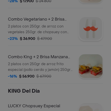
-28%
$ 17.900
$ 24.800
Combo Vegetariano + 2 Brisa
Manzana 280ml
2 platos con 250gr. de arroz con
vegetales 250gr. de chopsuey con
vegetales. (100 vegetariano) + 2 aguas
-23%
$ 36.900
$ 47.900
brisa de mnz
Combo King + 2 Brisa Manzana
280ml
2 platos con 250gr de arroz frito
especial (pollo cerdo y jamón) 250gr
de exquisito chopshuey especial y
-16%
$ 56.900
$ 67.900
lumpias + 2 aguas brisas de mnz
KING Del Dia
LUCKY Chopsuey Especial