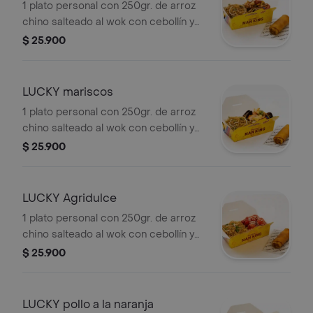
1 plato personal con 250gr. de arroz
chino salteado al wok con cebollín y
raíces, acompañado de un exquisito
$ 25.900
chopsuey especial (pollo, cerdo y
jamón) y una crujiente lumpia de
vegetal.
LUCKY mariscos
1 plato personal con 250gr. de arroz
chino salteado al wok con cebollín y
raíces, acompañado de deliciosos
$ 25.900
mariscos salteados con vegetales y
una crujiente lumpia de vegetal.
LUCKY Agridulce
1 plato personal con 250gr. de arroz
chino salteado al wok con cebollín y
raíces, acompañado de un exquisito
$ 25.900
pollo y cerdo en salsa agridulce y una
crujiente lumpia de vegetal.
LUCKY pollo a la naranja