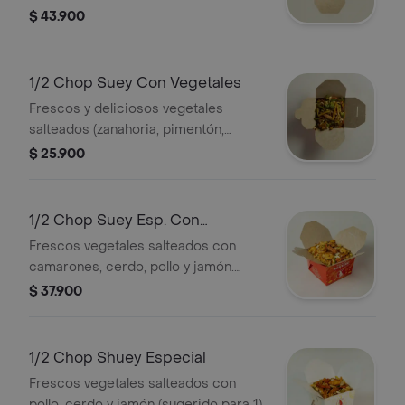
palmito de cangrejo, trocitos de
$ 43.900
pescado y pulpo. (sugerido para 1)
1/2 Chop Suey Con Vegetales
Frescos y deliciosos vegetales
salteados (zanahoria, pimentón,
cebolla, repollo, celery, brócoli,
$ 25.900
coliflor, champiñones, mazorquita
china) (sugerido para 1)
1/2 Chop Suey Esp. Con
Camarón
Frescos vegetales salteados con
camarones, cerdo, pollo y jamón.
(sugerido para 1)
$ 37.900
1/2 Chop Shuey Especial
Frescos vegetales salteados con
pollo, cerdo y jamón (sugerido para 1)