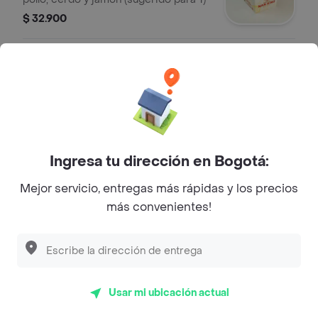
$ 32.900
Lo Mein (Pastas Chinas)
Lo Mein Con Vegetales
Exquisita pasta salteada con
vegetales
$ 37.900
Ingresa tu dirección en Bogotá:
Mejor servicio, entregas más rápidas y los precios
más convenientes!
Lo Mein Especial
Exquisita pasta salteada con
vegetales de pollo cerdo y jamon. (
sugerido para 2)
$ 51.900
Usar mi ubicación actual