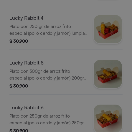
vegetales salteados y lumpia
Lucky Rabbit 4
Plato con 250 gr de arroz frito
especial (pollo cerdo y jamón) lumpia
y costilla de cerdo
$ 30.900
Lucky Rabbit 5
Plato con 300gr de arroz frito
especial (pollo cerdo y jamón) 200gr
de trozos de pollo en salsa de naranja
$ 30.900
y lumpia
Lucky Rabbit 6
Plato con 250gr de arroz frito
especial (pollo cerdo y jamón) 250gr
de Lomein especial (pasta) y lumpia
$ 30.900