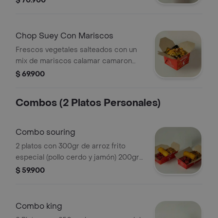
$ 70.900
de cangrejo trozos de pescado y
ostas). (sugerido para 2)
Chop Suey Con Mariscos
Frescos vegetales salteados con un
mix de mariscos calamar camaron
palmito de cangrejo trocitos de
$ 69.900
pescado y pulpo. (sugerido para 2)
Combos (2 Platos Personales)
Combo souring
2 platos con 300gr de arroz frito
especial (pollo cerdo y jamón) 200gr
de trozos de pollocerdo en salsa
$ 59.900
agridulce y lumpias
Combo king