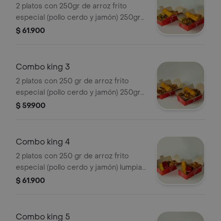
2 platos con 250gr de arroz frito
especial (pollo cerdo y jamón) 250gr
de carne de res salteada con
$ 61.900
vegetales y lumpias
Combo king 3
2 platos con 250 gr de arroz frito
especial (pollo cerdo y jamón) 250gr
de trozos de pollo salteado con ricos
$ 59.900
vegetales y lumpias
Combo king 4
2 platos con 250 gr de arroz frito
especial (pollo cerdo y jamón) lumpia
y costilla de cerdo
$ 61.900
Combo king 5