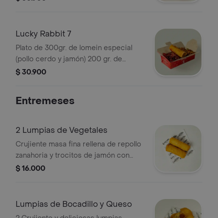
Lucky Rabbit 7
Plato de 300gr. de lomein especial
(pollo cerdo y jamón) 200 gr. de
trozos de pollocerdo en salsa
$ 30.900
agridulce y lumpia
Entremeses
2 Lumpias de Vegetales
Crujiente masa fina rellena de repollo
zanahoria y trocitos de jamón con
especias especiales que le dan el
$ 16.000
sabor perfecto
Lumpias de Bocadillo y Queso