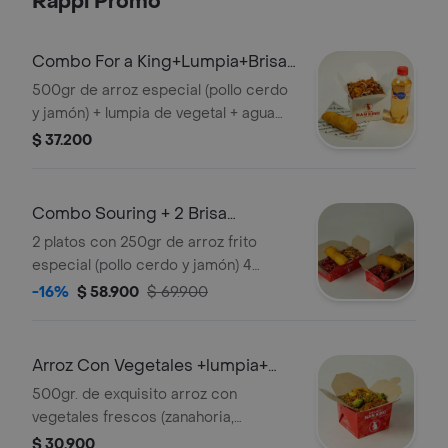
Rappi Promo
Combo For a King+Lumpia+Brisa
mnza280ml
500gr de arroz especial (pollo cerdo
y jamón) + lumpia de vegetal + agua
saborizada manzana 280ml
$ 37.200
Combo Souring + 2 Brisa
Manzana 280ml
2 platos con 250gr de arroz frito
especial (pollo cerdo y jamón) 4
trozos de pollocerdo en salsa
-16%
$ 58.900
$ 69.900
agridulce y lumpias + 2 aguas brisa de
mnz
Arroz Con Vegetales +lumpia+
brisa mnzna
500gr. de exquisito arroz con
vegetales frescos (zanahoria,
pimentón, cebolla, champiñones,
$ 30.900