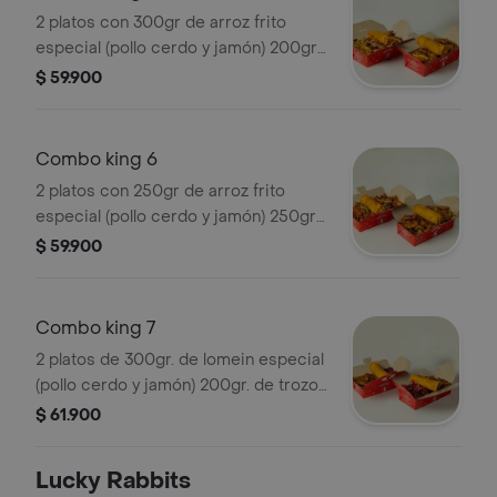
2 platos con 300gr de arroz frito
especial (pollo cerdo y jamón) 200gr
de trozos de pollo en salsa de naranja
$ 59.900
y lumpias
Combo king 6
2 platos con 250gr de arroz frito
especial (pollo cerdo y jamón) 250gr
de Lomein especial (pastas) y lumpias
$ 59.900
Combo king 7
2 platos de 300gr. de lomein especial
(pollo cerdo y jamón) 200gr. de trozos
de pollocerdo en salsa agridulce y
$ 61.900
lumpias
Lucky Rabbits