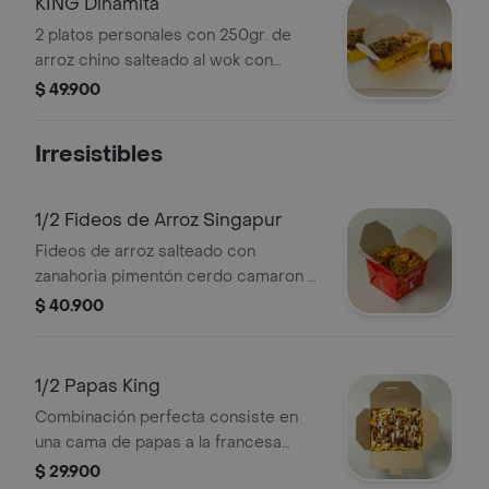
KING Dinamita
2 platos personales con 250gr. de
arroz chino salteado al wok con
cebollín y raíces, acompañado de
$ 49.900
exquisitos camarones en salsa
dinamita (10 en cada plato, son un
Irresistibles
poco picantes) y 2 crujientes lumpias
de vegetales.
1/2 Fideos de Arroz Singapur
Fideos de arroz salteado con
zanahoria pimentón cerdo camaron y
tortilla de huevo. (sugerido para 1)
$ 40.900
1/2 Papas King
Combinación perfecta consiste en
una cama de papas a la francesa
cubiertas con carne de res salteada
$ 29.900