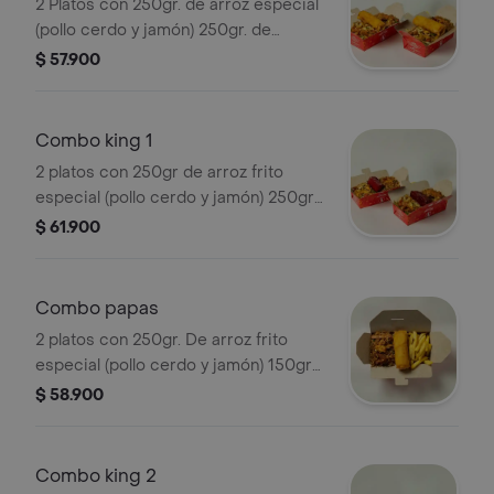
2 Platos con 250gr. de arroz especial
(pollo cerdo y jamón) 250gr. de
exquisito chopsuey especial y lumpia
$ 57.900
(vegetal o jamón y queso)
Combo king 1
2 platos con 250gr de arroz frito
especial (pollo cerdo y jamón) 250gr
de exquisito chopshuey especial y
$ 61.900
costillas
Combo papas
2 platos con 250gr. De arroz frito
especial (pollo cerdo y jamón) 150gr
de papas a la francesa y lumpias
$ 58.900
Combo king 2