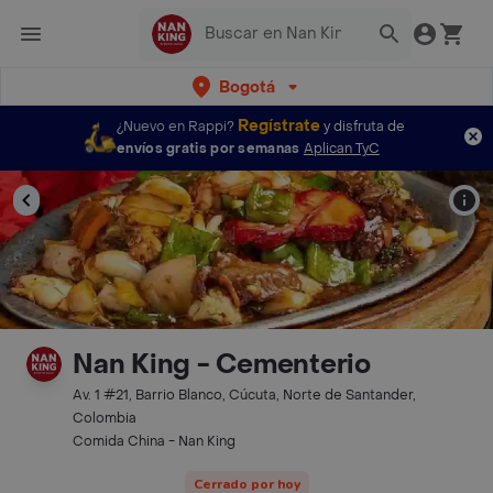
Bogotá
Regístrate
¿Nuevo en Rappi?
y disfruta de
envíos gratis por semanas
Aplican TyC
Nan King - Cementerio
Av. 1 #21, Barrio Blanco, Cúcuta, Norte de Santander,
Colombia
Comida China - Nan King
Cerrado por hoy