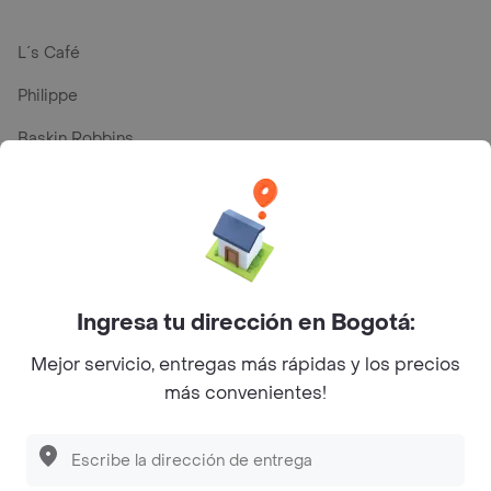
L´s Café
Philippe
Baskin Robbins
La Cesta
Mercari - Postres
Myriam Camhi Co
Magnifique
Ingresa tu dirección en Bogotá:
Empanaditas de Pipian - Empanadas
Mejor servicio, entregas más rápidas y los precios
más convenientes!
Desayunadero de la 42
Luisa Postres
Sopitas y Frijoladas