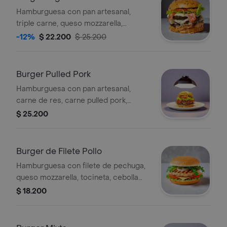
Hamburguesa con pan artesanal,
triple carne, queso mozzarella,
tocineta, cebolla caramelizada,
-12%
$ 22.200
$ 25.200
vegetales de temporada y salsas de la
casa.
Burger Pulled Pork
Hamburguesa con pan artesanal,
carne de res, carne pulled pork,
queso, tocineta, cebolla caramelizada,
$ 25.200
vegetales de temporada y salsa de la
casa.
Burger de Filete Pollo
Hamburguesa con filete de pechuga,
queso mozzarella, tocineta, cebolla
caramelizada, ripio, vegetales de
$ 18.200
temporada y salsas de la casa.