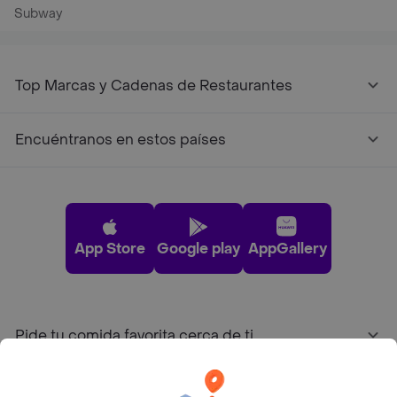
Subway
Top Marcas y Cadenas de Restaurantes
Encuéntranos en estos países
App Store
Google play
AppGallery
Pide tu comida favorita cerca de ti
Categorías