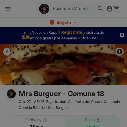
Bogotá
Regístrate
¿Nuevo en Rappi?
y disfruta de
envíos gratis por semanas
Aplican TyC
Mrs Burguer - Comuna 18
Cra. 97a #3-28, Bajo Jordan, Cali, Valle del Cauca, Colombia
Comida Rápida - Mrs Burguer
Delivery
Envío
Gratis
35 min