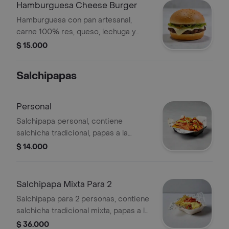
Hamburguesa Cheese Burger
Hamburguesa con pan artesanal,
carne 100% res, queso, lechuga y
salsas.
$ 15.000
Salchipapas
Personal
Salchipapa personal, contiene
salchicha tradicional, papas a la
francesa, tocineta, queso, maicitos y
$ 14.000
salsas de la casa.
Salchipapa Mixta Para 2
Salchipapa para 2 personas, contiene
salchicha tradicional mixta, papas a la
francesa, tocineta, queso, maicitos y
$ 36.000