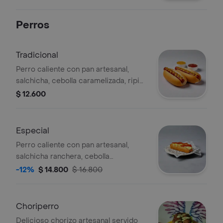
salsas de la casa.
Perros
Tradicional
Perro caliente con pan artesanal,
salchicha, cebolla caramelizada, ripio
y salsas de la casa.
$ 12.600
Especial
Perro caliente con pan artesanal,
salchicha ranchera, cebolla
caramelizada, ripio, tocineta, maicitos
-12%
$ 14.800
$ 16.800
y salsas de la casa.
Choriperro
Delicioso chorizo artesanal servido