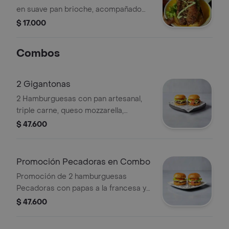
en suave pan brioche, acompañado
de vegetales frescos y bañados con
$ 17.000
nuestra exclusiva salsa de la casa.
Una combinación perfecta de sabor y
Combos
frescura.
2 Gigantonas
2 Hamburguesas con pan artesanal,
triple carne, queso mozzarella,
tocineta, cebolla caramelizada,
$ 47.600
vegetales de temporada y salsas de la
casa.
Promoción Pecadoras en Combo
Promoción de 2 hamburguesas
Pecadoras con papas a la francesa y
2 bebidas de 250 ml. Incluye lechuga,
$ 47.600
tomate y queso.