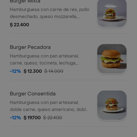
Burger Mixta
Hamburguesa con carne de res, pollo
desmechado, queso mozzarella,
tocineta, cebolla caramelizada, ripio,
$ 22.400
vegetales de temporada y salsas de la
casa.
Burger Pecadora
Hamburguesa con pan artesanal,
carne, queso, tocineta, lechuga,
tomate, ripio y salsas de la casa.
-12%
$ 12.300
$ 14.000
Burger Consentida
Hamburguesa con pan artesanal,
doble carne, queso americano, doble
queso mozzarella, chips de maduro,
-12%
$ 19.700
$ 22.400
cebolla caramelizada, vegetales de
temporada y salsas de la casa.