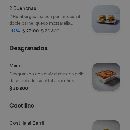
2 Buenonas
2 Hamburguesas con pan artesanal,
doble carne, queso mozzarella,
tocineta, cebolla caramelizada,
-12%
$ 27.100
$ 30.800
vegetales de temporada y salsas de la
casa.
Desgranados
Mixto
Desgranado con maíz dulce con pollo
desmechado, salchicha ranchera,
crema de leche, ripio, queso, tocineta
$ 30.800
y tamaño a elegir.
Costillas
Costilla al Barril