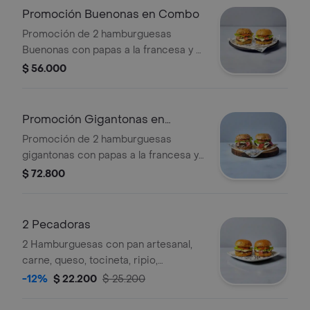
Promoción Buenonas en Combo
Promoción de 2 hamburguesas
Buenonas con papas a la francesa y 2
bebidas de 250 ml. Ingredientes
$ 56.000
visibles: lechuga, tomate, queso y
carne.
Promoción Gigantonas en
Combo
Promoción de 2 hamburguesas
gigantonas con papas a la francesa y
2 bebidas de 250 ml. Las
$ 72.800
hamburguesas incluyen lechuga,
tomate, queso y tocineta.
2 Pecadoras
2 Hamburguesas con pan artesanal,
carne, queso, tocineta, ripio,
vegetales frescos de la casa y salsas
-12%
$ 22.200
$ 25.200
de la casa.