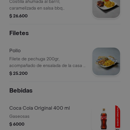
Costilla ahumada al barril,
caramelizada en salsa bbq
acompañada de papas a la francesa,
$ 26.600
salsas de la casa y tamaño a elegir.
Filetes
Pollo
Filete de pechuga 200gr,
acompañado de ensalada de la casa y
papas a la francesa.
$ 25.200
Bebidas
Coca Cola Original 400 ml
Gaseosas
$ 6000