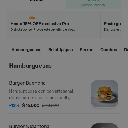
(nuevos usuarios)
Hasta 15% OFF exclusivo Pro
Envío gratis
Disfruta por ser Pro de este beneficio en los
Disfruta este de
restaurantes y tiendas más top.
en minutos.
Hamburguesas
Salchipapas
Perros
Combos
D
Hamburguesas
Burger Buenona
Hamburguesa con pan artesanal,
doble carne, queso mozzarella,
tocineta, cebolla caramelizada,
-12%
$ 16.000
$ 18.200
vegetales de temporada y salsas de la
casa.
Burger Gigantona