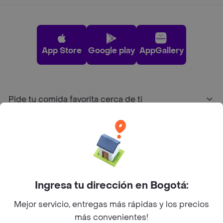
App Store
Google play
AppGallery
Pide tu comida favorita cerca de ti
Categorías
Únete a Rappi
Ingresa tu dirección en Bogotá:
Sobre Rappi
Mejor servicio, entregas más rápidas y los precios
más convenientes!
Facebook
Twitter
Instagram