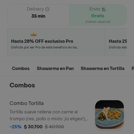
Delivery
Envío
Gratis
35 min
(nuevos usuarios)
Hasta 28% OFF exclusivo Pro
Hasta 25% 
Disfruta por ser Pro de este beneficio en los
Disfruta este de
restaurantes y tiendas más top.
en minutos.
Combos
Shawarma en Pan
Shawarma en Tortilla
Combos
Combo Tortilla
Tortilla suave rellena con carne al
trompo (res, pollo o mixto ¡tú eliges!),
ensalada clásica o tabule, queso
-25%
$ 30.700
$ 40.900
mozzarella, salsa de yogurt y nuestras