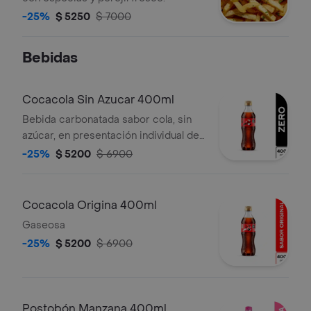
-25%
$ 5250
$ 7000
Bebidas
Cocacola Sin Azucar 400ml
Bebida carbonatada sabor cola, sin
azúcar, en presentación individual de
400 mililitros.
-25%
$ 5200
$ 6900
Cocacola Origina 400ml
Gaseosa
-25%
$ 5200
$ 6900
Postobón Manzana 400ml