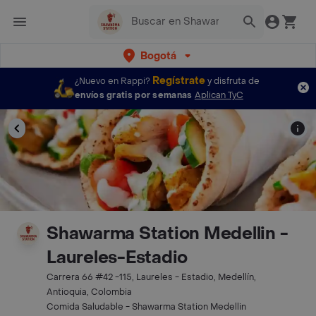
Bogotá
Regístrate
¿Nuevo en Rappi?
y disfruta de
envíos gratis por semanas
Aplican TyC
Shawarma Station Medellin -
Laureles-Estadio
Carrera 66 #42 -115, Laureles - Estadio, Medellín,
Antioquia, Colombia
Comida Saludable - Shawarma Station Medellin