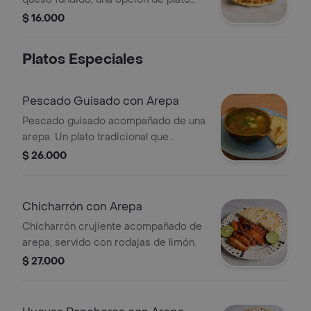
principal.
$ 16.000
Platos Especiales
Pescado Guisado con Arepa
Pescado guisado acompañado de una
arepa. Un plato tradicional que
combina sabores del mar con la
$ 26.000
textura de la arepa.
Chicharrón con Arepa
Chicharrón crujiente acompañado de
arepa, servido con rodajas de limón.
$ 27.000