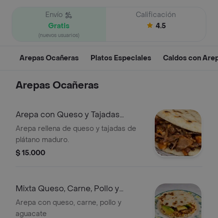
Envío
Calificación
Gratis
4.5
(nuevos usuarios)
Arepas Ocañeras
Platos Especiales
Caldos con Are
Arepas Ocañeras
Arepa con Queso y Tajadas
Maduritas
Arepa rellena de queso y tajadas de
plátano maduro.
$ 15.000
Mixta Queso, Carne, Pollo y
Aguacate
Arepa con queso, carne, pollo y
aguacate