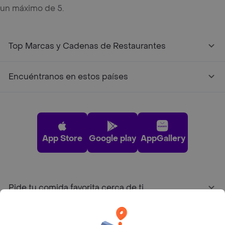
un máximo de 5.
Top Marcas y Cadenas de Restaurantes
Encuéntranos en estos países
App Store
Google play
AppGallery
Pide tu comida favorita cerca de ti
Categorías