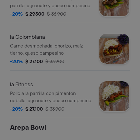
parrilla, aguacate y queso campesino.
-20%
$ 29.500
$ 36.900
la Colombiana
Carne desmechada, chorizo, maíz
tierno, queso campesino
-20%
$ 27.100
$ 33.900
la Fitness
Pollo a la parrilla con pimentón,
cebolla, aguacate y queso campesino.
-20%
$ 27.100
$ 33.900
Arepa Bowl