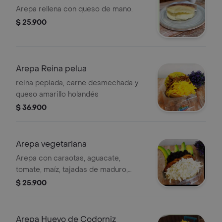
Arepa rellena con queso de mano.
$ 25.900
Arepa Reina pelua
reina pepiada, carne desmechada y
queso amarillo holandés
$ 36.900
Arepa vegetariana
Arepa con caraotas, aguacate,
tomate, maíz, tajadas de maduro,
queso llanero.
$ 25.900
Arepa Huevo de Codorniz