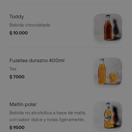
Toddy
Bebida chocolatada
$ 10.000
Fuzetea durazno 400ml
Tes
$ 7000
Maltin polar
Bebida no alcohólica a base de malta,
con sabor dulce y notas ligeramente
tostadas, ideal como refresco.
$ 9500