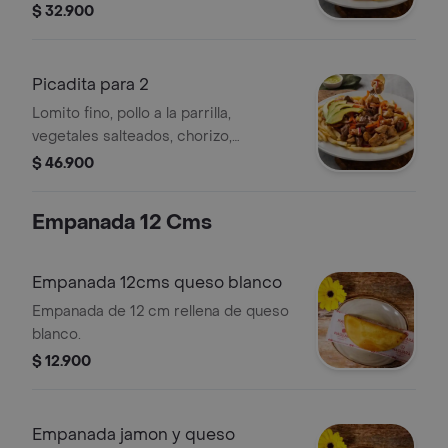
aguacate, papas a la francesa
$ 32.900
Picadita para 2
Lomito fino, pollo a la parrilla,
vegetales salteados, chorizo,
aguacate, papas a la francesa
$ 46.900
Empanada 12 Cms
Empanada 12cms queso blanco
Empanada de 12 cm rellena de queso
blanco.
$ 12.900
Empanada jamon y queso