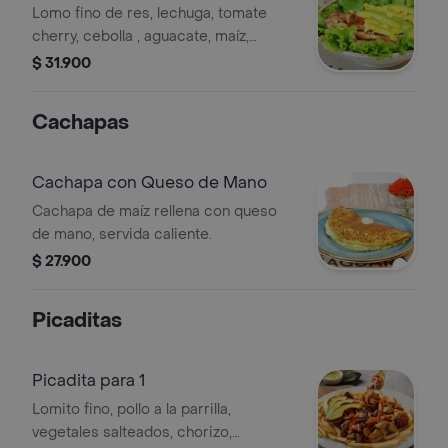
Lomo fino de res, lechuga, tomate
cherry, cebolla , aguacate, maíz,
aderezo miel mostaza incluye bebida,
$ 31.900
jugo del día.
Cachapas
Cachapa con Queso de Mano
Cachapa de maíz rellena con queso
de mano, servida caliente.
$ 27.900
Picaditas
Picadita para 1
Lomito fino, pollo a la parrilla,
vegetales salteados, chorizo,