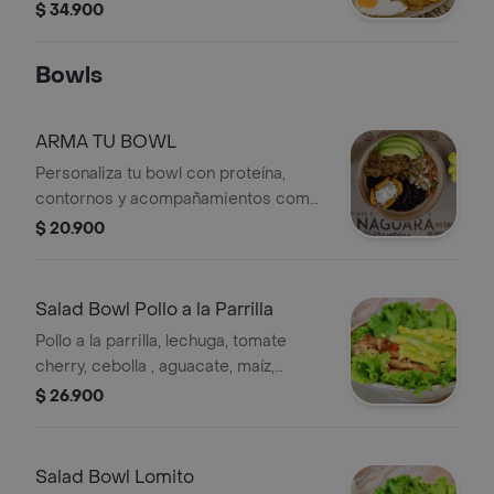
arepa.
$ 34.900
Bowls
ARMA TU BOWL
Personaliza tu bowl con proteína,
contornos y acompañamientos como
aguacate, pico de gallo, frijoles
$ 20.900
negros y plátano maduro.
Salad Bowl Pollo a la Parrilla
Pollo a la parrilla, lechuga, tomate
cherry, cebolla , aguacate, maíz,
aderezo miel mostaza incluye bebida,
$ 26.900
jugo del día.
Salad Bowl Lomito