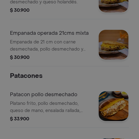
desmechado y queso holandés.
$ 30.900
Empanada operada 21cms mixta
Empanada de 21 cm con carne
desmechada, pollo desmechado y
queso amarillo holandés.
$ 30.900
Patacones
Patacon pollo desmechado
Platano frito, pollo desmechado,
queso de mano, ensalada rallada,
queso llanero, salsa rosada
$ 33.900