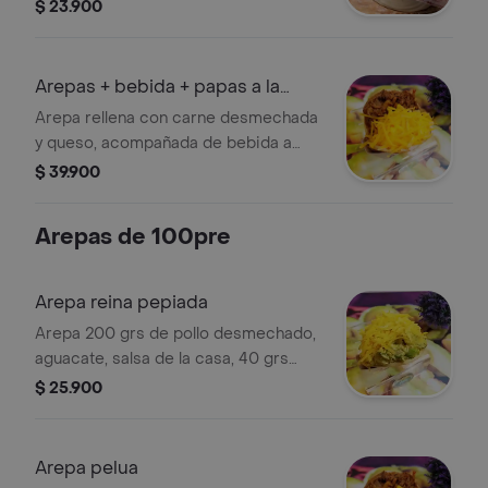
$ 23.900
Arepas + bebida + papas a la
francesa
Arepa rellena con carne desmechada
y queso, acompañada de bebida a
elección y papas a la francesa.
$ 39.900
Arepas de 100pre
Arepa reina pepiada
Arepa 200 grs de pollo desmechado,
aguacate, salsa de la casa, 40 grs
queso amarillo holandes.
$ 25.900
Arepa pelua