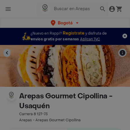
Bogotá
Regístrate
¿Nuevo en Rappi?
y disfruta de
envíos gratis por semanas
Aplican TyC
Arepas Gourmet Cipollina -
Usaquén
Carrera 8 127-73
Arepas - Arepas Gourmet Cipollina