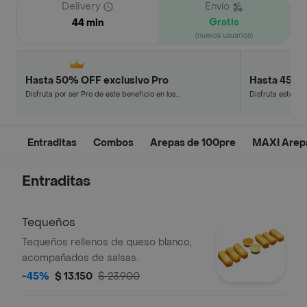
Delivery
Envío
Gratis
44 min
(nuevos usuarios)
Hasta 50% OFF exclusivo Pro
Hasta 45% 
Disfruta por ser Pro de este beneficio en los
Disfruta este de
restaurantes y tiendas más top.
en minutos.
Entraditas
Combos
Arepas de 100pre
MAXI Arepa
Entraditas
Tequeños
Tequeños rellenos de queso blanco,
acompañados de salsas.
-45%
$ 13.150
$ 23.900