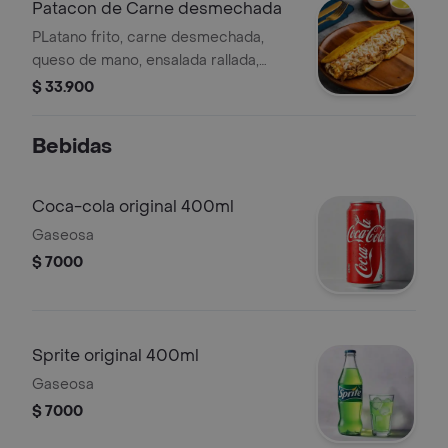
Patacon de Carne desmechada
PLatano frito, carne desmechada,
queso de mano, ensalada rallada,
queso llanero, salsa rosada
$ 33.900
Bebidas
Coca-cola original 400ml
Gaseosa
$ 7000
Sprite original 400ml
Gaseosa
$ 7000