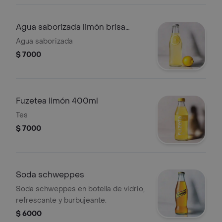
Agua saborizada limón brisa
600ml
Agua saborizada
$ 7000
Fuzetea limón 400ml
Tes
$ 7000
Soda schweppes
Soda schweppes en botella de vidrio,
refrescante y burbujeante.
$ 6000