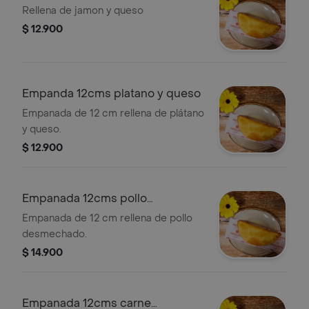
Rellena de jamon y queso
$ 12.900
Empanda 12cms platano y queso
Empanada de 12 cm rellena de plátano
y queso.
$ 12.900
Empanada 12cms pollo
desmechado
Empanada de 12 cm rellena de pollo
desmechado.
$ 14.900
Empanada 12cms carne