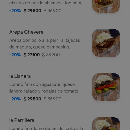
chuleta de cerdo ahumada, tocineta,
tajadas de maduro y maiz.
-20%
$ 29.500
$ 36.900
Arepa Chevere
Arepa con pollo a la parrilla, tajadas
de maduro, queso campesino.
-20%
$ 27.100
$ 33.900
la Llanera
Lomito fino con aguacate, queso
llanero rallado y rodajas de tomate.
-20%
$ 29.500
$ 36.900
la Parrillera
Lomito fino, lomo de cerdo, pollo a la