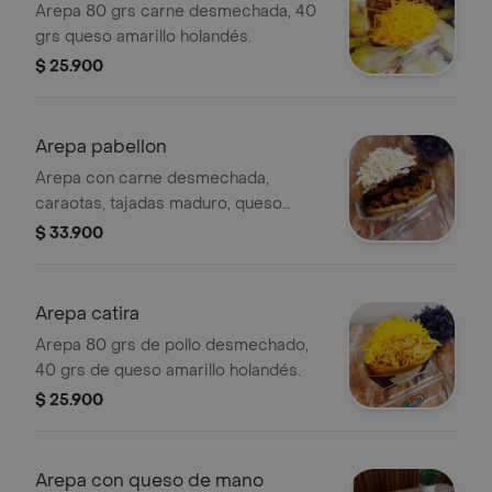
Arepa 80 grs carne desmechada, 40
grs queso amarillo holandés.
$ 25.900
Arepa pabellon
Arepa con carne desmechada,
caraotas, tajadas maduro, queso
llanero.
$ 33.900
Arepa catira
Arepa 80 grs de pollo desmechado,
40 grs de queso amarillo holandés.
$ 25.900
Arepa con queso de mano