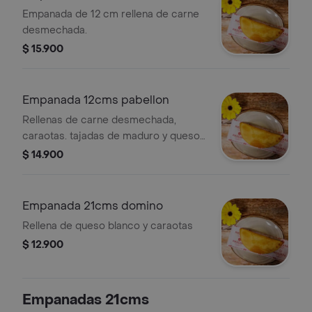
desmechada
Empanada de 12 cm rellena de carne
desmechada.
$ 15.900
Empanada 12cms pabellon
Rellenas de carne desmechada,
caraotas. tajadas de maduro y queso
llanero
$ 14.900
Empanada 21cms domino
Rellena de queso blanco y caraotas
$ 12.900
Empanadas 21cms