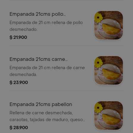
Empanada 21cms pollo
desmechado
Empanada de 21 cm rellena de pollo
desmechado.
$ 21.900
Empanada 21cms carne
desmechada
Empanada de 21 cm rellena de carne
desmechada.
$ 23.900
Empanada 21cms pabellon
Rellena de carne desmechada,
caraotas, tajadas de maduro, queso
llanero
$ 28.900