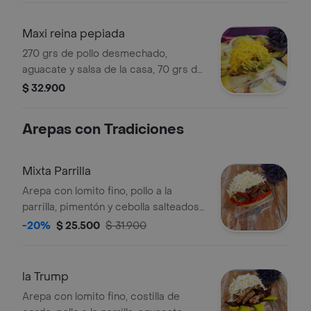
Maxi reina pepiada
270 grs de pollo desmechado,
aguacate y salsa de la casa, 70 grs de
queso amarillo holandés
$ 32.900
Arepas con Tradiciones
Mixta Parrilla
Arepa con lomito fino, pollo a la
parrilla, pimentón y cebolla salteados,
queso campesino.
-20%
$ 25.500
$ 31.900
la Trump
Arepa con lomito fino, costilla de