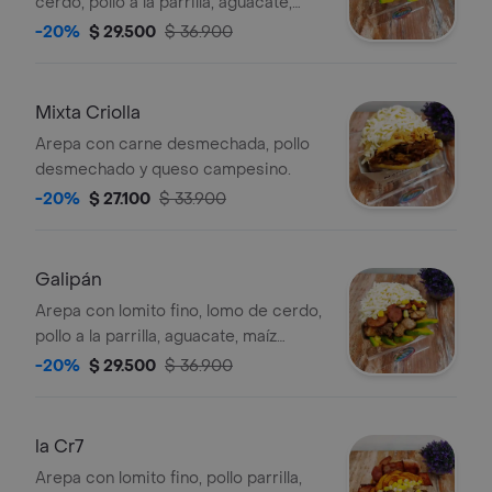
cerdo, pollo a la parrilla, aguacate,
tocineta, queso campesino.
-20%
$ 29.500
$ 36.900
Mixta Criolla
Arepa con carne desmechada, pollo
desmechado y queso campesino.
-20%
$ 27.100
$ 33.900
Galipán
Arepa con lomito fino, lomo de cerdo,
pollo a la parrilla, aguacate, maíz
tierno, chorizo, queso campesino.
-20%
$ 29.500
$ 36.900
la Cr7
Arepa con lomito fino, pollo parrilla,