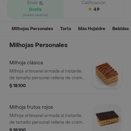
Envío
Calificación
Gratis
4.9
(nuevos usuarios)
Milhojas Personales
Torta
Más Hojaldre
Bebidas
Milhojas Personales
Milhoja clásica
Milhoja artesanal armada al instante,
de tamaño personal rellena de crema
pastelera con cubierta de arequipe.
$ 18.100
Milhoja frutos rojos
Milhoja artesanal armada al instante,
de tamaño personal rellena de crema
pastelera con cubierta de frutos rojos
$ 18.100