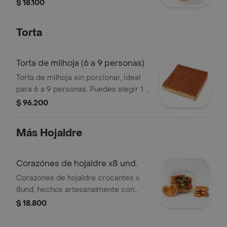
pastelera con cubierta de mermelada
$ 18.100
de frutos amarillos (durazno, uchuva y
maracuya).
Torta
Torta de milhoja (6 a 9 personas)
Torta de milhoja sin porcionar, ideal
para 6 a 9 personas. Puedes elegir 1 o
2 sabores. Capas de hojaldre con
$ 96.200
relleno visible de crema y cubierta de
arequipe.
Más Hojaldre
Corazónes de hojaldre x8 und.
Corazones de hojaldre crocantes x
8und, hechos artesanalmente con
pura mantequilla.
$ 18.800