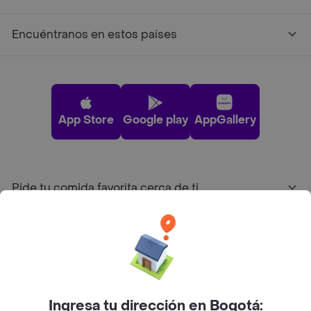
Encuéntranos en estos países
App Store
Google play
AppGallery
Pide tu comida favorita cerca de ti
Categorías
Únete a Rappi
Ingresa tu dirección en Bogotá: