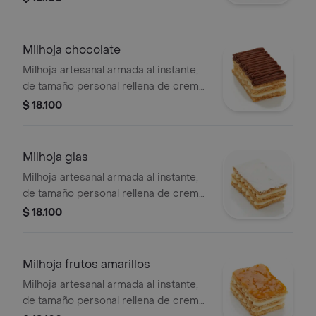
(arándanos, fresa y mora).
Milhoja chocolate
Milhoja artesanal armada al instante,
de tamaño personal rellena de crema
pastelera con cubierta de ganache de
$ 18.100
chocolate selva 46
Milhoja glas
Milhoja artesanal armada al instante,
de tamaño personal rellena de crema
pastelera con cubierta de azúcar
$ 18.100
pulverizada.
Milhoja frutos amarillos
Milhoja artesanal armada al instante,
de tamaño personal rellena de crema