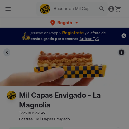
Bogotá
Regístrate
¿Nuevo en Rappi?
y disfruta de
envíos gratis por semanas
Aplican TyC
Mil Capas Envigado - La
Magnolia
Tv 32 sur ·32-49
Postres - Mil Capas Envigado