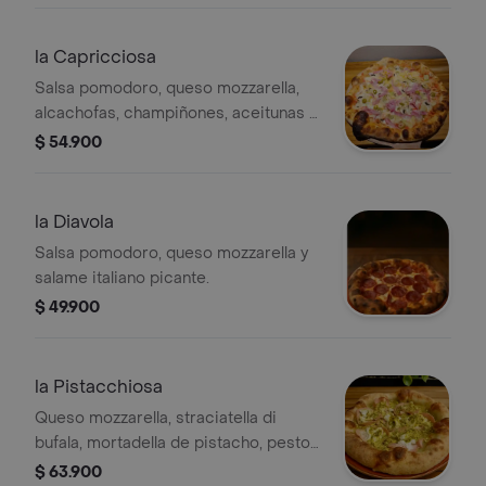
la Capricciosa
Salsa pomodoro, queso mozzarella,
alcachofas, champiñones, aceitunas y
jamon arrtesanal
$ 54.900
la Diavola
Salsa pomodoro, queso mozzarella y
salame italiano picante.
$ 49.900
la Pistacchiosa
Queso mozzarella, straciatella di
bufala, mortadella de pistacho, pesto
de pistachos y pistachos enteros.
$ 63.900