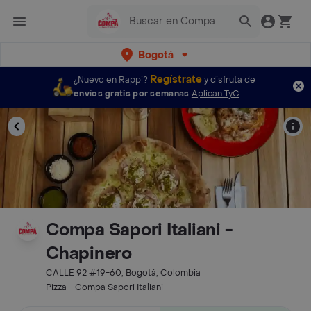
Bogotá
Regístrate
¿Nuevo en Rappi?
y disfruta de
envíos gratis por semanas
Aplican TyC
Compa Sapori Italiani -
Chapinero
CALLE 92 #19-60, Bogotá, Colombia
Pizza - Compa Sapori Italiani