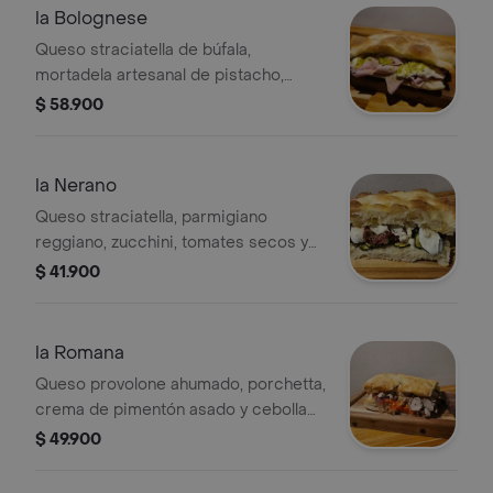
la Bolognese
Queso straciatella de búfala,
mortadela artesanal de pistacho,
pesto de pistachos y pistachos en
$ 58.900
pan crujiente.
la Nerano
Queso straciatella, parmigiano
reggiano, zucchini, tomates secos y
hierbabuena en pan artesanal.
$ 41.900
la Romana
Queso provolone ahumado, porchetta,
crema de pimentón asado y cebolla
caramelizada en pan artesanal.
$ 49.900