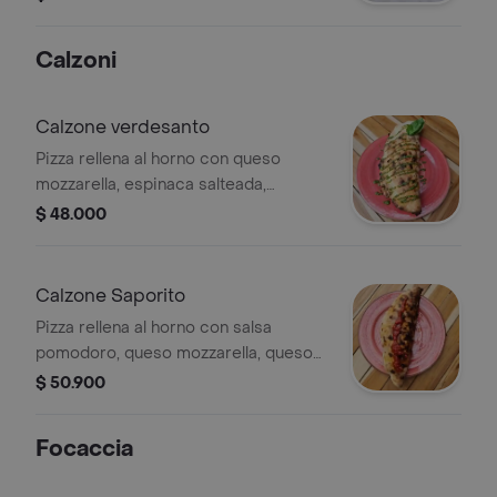
Calzoni
Calzone verdesanto
Pizza rellena al horno con queso
mozzarella, espinaca salteada,
chamnpiñones, alchacofas y pesto de
$ 48.000
albahaca.
Calzone Saporito
Pizza rellena al horno con salsa
pomodoro, queso mozzarella, queso
provolone ahumado, chorizo toscano
$ 50.900
y champiñones
Focaccia