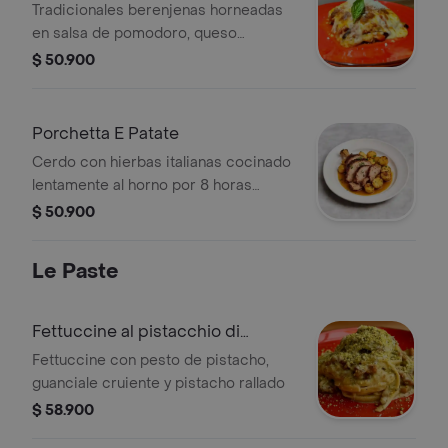
Tradicionales berenjenas horneadas
en salsa de pomodoro, queso
mozzarella, queso parmigiano
$ 50.900
reggiano y albahaca.
Porchetta E Patate
Cerdo con hierbas italianas cocinado
lentamente al horno por 8 horas
segùn la tradiciòn de roma,
$ 50.900
acompañado de papas al horno
Le Paste
Fettuccine al pistacchio di
montagna
Fettuccine con pesto de pistacho,
guanciale cruiente y pistacho rallado
$ 58.900