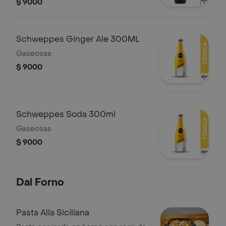
300 mililitros.
$ 9000
Schweppes Ginger Ale 300ML
Gaseosas
$ 9000
Schweppes Soda 300ml
Gaseosas
$ 9000
Dal Forno
Pasta Alla Siciliana