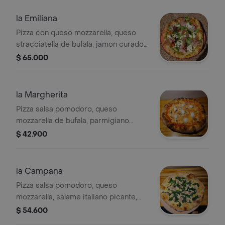
la Emiliana
Pizza con queso mozzarella, queso
stracciatella de bufala, jamon curado,
rugula, tomate uvalina, pesto de
$ 65.000
albahaca, vinagre balsamico, 8
porciones.
la Margherita
Pizza salsa pomodoro, queso
mozzarella de bufala, parmigiano
reggiano, albahaca y aceite de oliva
$ 42.900
extra virgen, 8 porciones.
la Campana
Pizza salsa pomodoro, queso
mozzarella, salame italiano picante,
chorizo napolitano artesanal y queso
$ 54.600
parmigiano reggiano, 8 porciones.