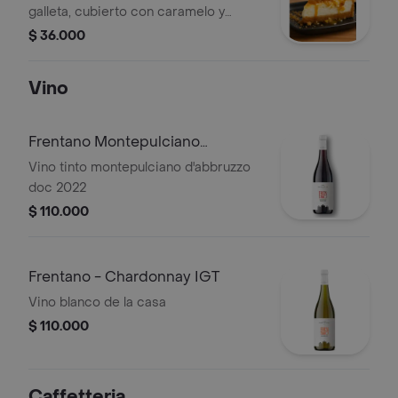
galleta, cubierto con caramelo y
nueces.
$ 36.000
Vino
Frentano Montepulciano
D'abbruzzo Doc
Vino tinto montepulciano d'abbruzzo
doc 2022
$ 110.000
Frentano - Chardonnay IGT
Vino blanco de la casa
$ 110.000
Caffetteria