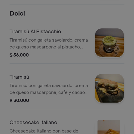
reggiano
Dolci
Tiramisù Al Pistacchio
Tiramisú con galleta savoiardo, crema
de queso mascarpone al pistacho,
licor de chocolate y pistachos.
$ 36.000
Tiramisú
Tiramisú con galleta savoiardo, crema
de queso mascarpone, cafè y cacao
en polvo.
$ 30.000
Cheesecake italiano
Cheesecake italiano con base de