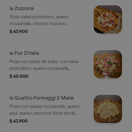
la Zozzona
Pizza salsa pomodoro, queso
mozzarella, chorizo toscano,
guanciale, pecorino romano y
$ 63.900
pimienta negra, 8 porciones.
la Fior D'italia
Pizza con pizza de autor con salsa
pomodoro, queso mozzarella,
zucchinis fritos, jamon coppa,
$ 65.000
stracciatella de bufala y albahaca, 8
porciones.
la Quattro Formaggi E Miele
Pizza con queso mozzarella, queso
azul, queso pecorino fiore sardo,
queso parmigiano reggiano, miel y
$ 63.900
almendras, 8 porciones.