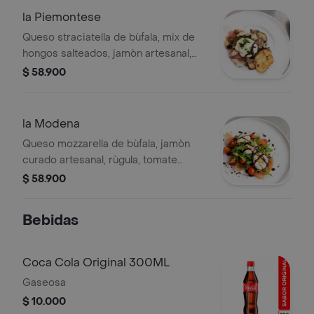
la Piemontese
Queso straciatella de bùfala, mix de
hongos salteados, jamòn artesanal,
crema de trufa negra.
$ 58.900
la Modena
Queso mozzarella de bùfala, jamòn
curado artesanal, rùgula, tomate
uvalina, pesto de albahaca y vinagre
$ 58.900
balsàmico.
Bebidas
Coca Cola Original 300ML
Gaseosa
$ 10.000