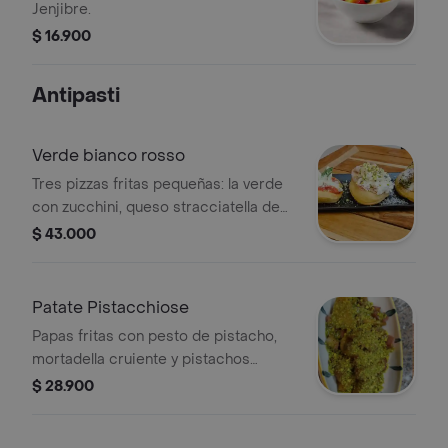
Jenjibre.
$ 16.900
Antipasti
Verde bianco rosso
Tres pizzas fritas pequeñas: la verde
con zucchini, queso stracciatella de
bufala, queso pecorino y hierbabuena;
$ 43.000
la bianca con mortadella artesanal al
pistacho, queso stracciatella de
bufala y crema de pistacho; la rossa
Patate Pistacchiose
con salsa pomodoro, queso
Papas fritas con pesto de pistacho,
mozzarella, queso parmigiano
mortadella cruiente y pistachos
reggiano y albahaca.
rallados
$ 28.900