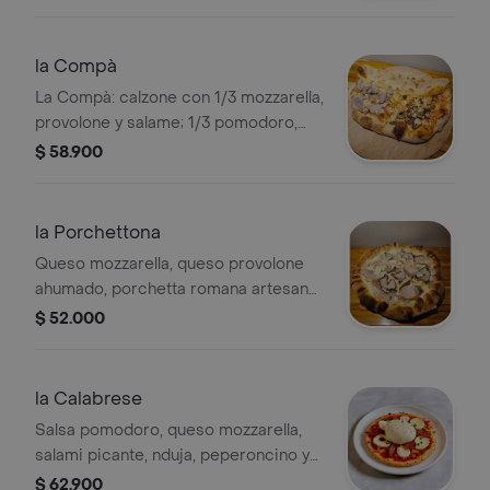
la Compà
La Compà: calzone con 1/3 mozzarella,
provolone y salame; 1/3 pomodoro,
mozzarella, berenjena y ricotta; 1/3
$ 58.900
mozzarella, porchetta y papas al
horno.
la Porchettona
Queso mozzarella, queso provolone
ahumado, porchetta romana artesanal
acompañado por nuestras salsas de
$ 52.000
cebolla caramelizada y pimentones
asados
la Calabrese
Salsa pomodoro, queso mozzarella,
salami picante, nduja, peperoncino y
burrata de bùfala entera.
$ 62.900