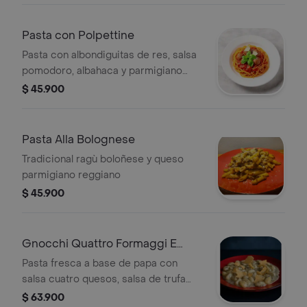
Pasta con Polpettine
Pasta con albondiguitas de res, salsa
pomodoro, albahaca y parmigiano
reggiano.
$ 45.900
Pasta Alla Bolognese
Tradicional ragù boloñese y queso
parmigiano reggiano
$ 45.900
Gnocchi Quattro Formaggi E
Tartufo
Pasta fresca a base de papa con
salsa cuatro quesos, salsa de trufa
negra y galleta de parmigiano
$ 63.900