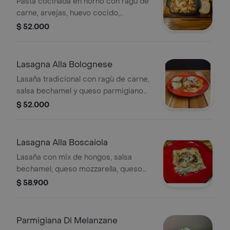
Pasta cocinada en horno con ragù de
carne, arvejas, huevo cocido,
berenjenas, salsa bechamel, queso
$ 52.000
mozzarella y queso parmigiano
reggiano, acompañado por nuestro
pan artesenal.
Lasagna Alla Bolognese
Lasaña tradicional con ragù de carne,
salsa bechamel y queso parmigiano
reggiano. Incluye pan.
$ 52.000
Lasagna Alla Boscaiola
Lasaña con mix de hongos, salsa
bechamel, queso mozzarella, queso
parmigiano reggiano, queso
$ 58.900
provolone ahumado.
Parmigiana Di Melanzane