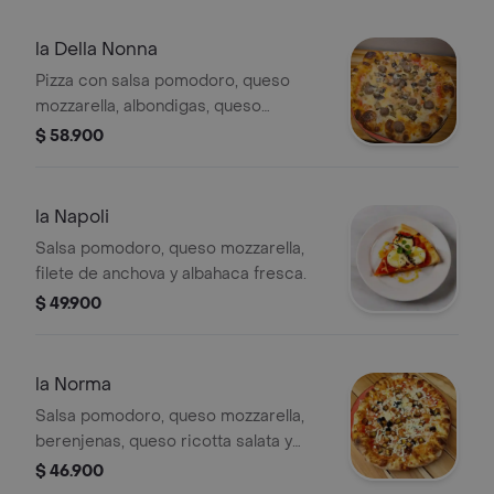
la Della Nonna
Pizza con salsa pomodoro, queso
mozzarella, albondigas, queso
parmigiano reggiano, berenjenas y
$ 58.900
albahaca
la Napoli
Salsa pomodoro, queso mozzarella,
filete de anchova y albahaca fresca.
$ 49.900
la Norma
Salsa pomodoro, queso mozzarella,
berenjenas, queso ricotta salata y
albahaca
$ 46.900