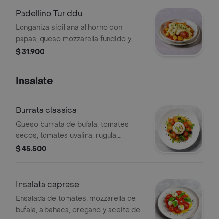
Padellino Turiddu
Longaniza siciliana al horno con
papas, queso mozzarella fundido y
salsa de tomate.
$ 31.900
Insalate
Burrata classica
Queso burrata de bufala, tomates
secos, tomates uvalina, rugula,
aceitunas, vinagre balsamico y aceite
$ 45.500
de oliva extra virgen acompanado por
nuestro pan artesanal.
Insalata caprese
Ensalada de tomates, mozzarella de
bufala, albahaca, oregano y aceite de