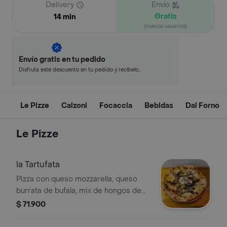
Delivery
Envío
Gratis
14 min
(nuevos usuarios)
Envío gratis en tu pedido
Disfruta este descuento en tu pedido y recíbelo
en minutos.
Le Pizze
Calzoni
Focaccia
Bebidas
Dal Forno
Le Pizze
la Tartufata
Pizza con queso mozzarella, queso
burrata de bufala, mix de hongos de
temporada, chorizo toscano y salsa
$ 71.900
de trufa negra, 8 porciones.