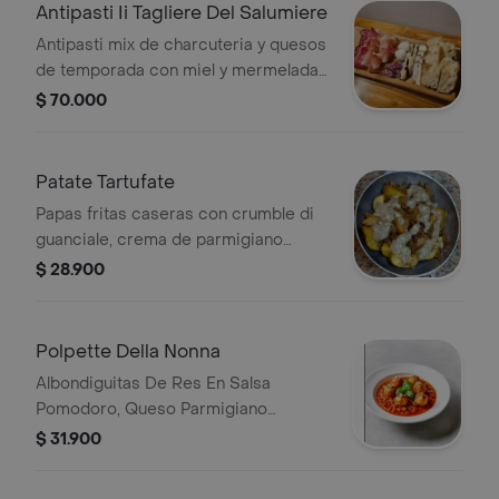
Antipasti Ii Tagliere Del Salumiere
Antipasti mix de charcuteria y quesos
de temporada con miel y mermelada
acompañado por nuestro pan
$ 70.000
artesenal y aceitunas (2 personas)
Patate Tartufate
Papas fritas caseras con crumble di
guanciale, crema de parmigiano
reggiano y salsa de trufa negra.
$ 28.900
Polpette Della Nonna
Albondiguitas De Res En Salsa
Pomodoro, Queso Parmigiano
Reggiano Y Albahca, Acompanado
$ 31.900
Por Nuestro Pan Artesanal.