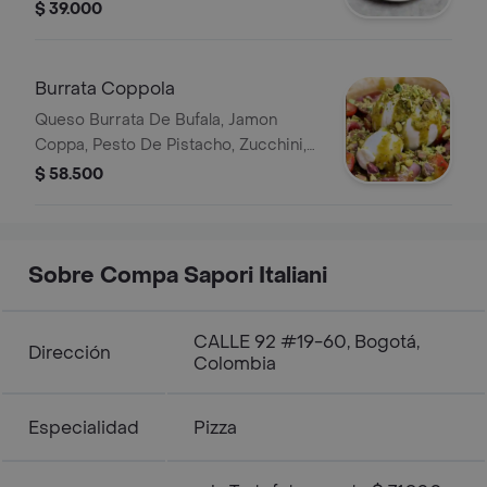
oliva.
$ 39.000
Burrata Coppola
Queso Burrata De Bufala, Jamon
Coppa, Pesto De Pistacho, Zucchini,
Tomates Cherry, Rugula, Lechuga Y
$ 58.500
Albahaca. A parte un pan pizza Recien
Horneado.
Sobre Compa Sapori Italiani
CALLE 92 #19-60, Bogotá,
Dirección
Colombia
Especialidad
Pizza