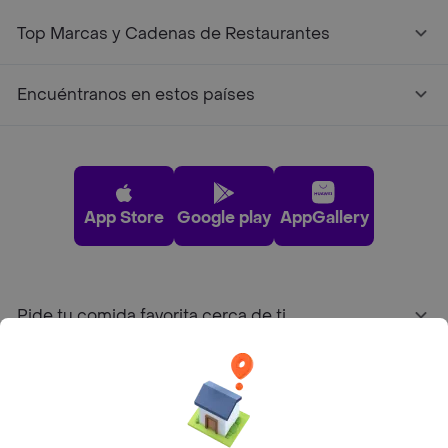
Top Marcas y Cadenas de Restaurantes
Encuéntranos en estos países
App Store
Google play
AppGallery
Pide tu comida favorita cerca de ti
Categorías
Únete a Rappi