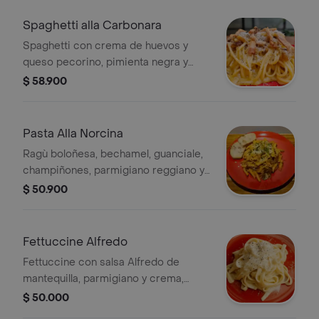
Spaghetti alla Carbonara
Spaghetti con crema de huevos y
queso pecorino, pimienta negra y
guanciale cruiente.
$ 58.900
Pasta Alla Norcina
Ragù boloñesa, bechamel, guanciale,
champiñones, parmigiano reggiano y
perejil.
$ 50.900
Fettuccine Alfredo
Fettuccine con salsa Alfredo de
mantequilla, parmigiano y crema,
decorado con pimienta negra.
$ 50.000