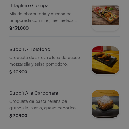
Il Tagliere Compa
Mix de charcutería y quesos de
temporada con miel, mermelada,
aceitunas, vegetales encurtidos y
$ 131.000
supplì al telefono.
Supplì Al Telefono
Croqueta de arroz rellena de queso
mozzarella y salsa pomodoro.
$ 20.900
Supplì Alla Carbonara
Croqueta de pasta rellena de
guanciale, huevo, queso pecorino
romano y parmigiano reggiano
$ 20.900