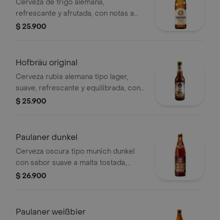
Cerveza de trigo alemana,
refrescante y afrutada, con notas a
plátano y clavo. espuma abundante y
$ 25.900
5.3 de alcohol.
Hofbräu original
Cerveza rubia alemana tipo lager,
suave, refrescante y equilibrada, con
notas a malta y un ligero amargor.
$ 25.900
contiene 5.1 de alcohol.
Paulaner dunkel
Cerveza oscura tipo munich dunkel
con sabor suave a malta tostada,
notas a caramelo y pan. cuerpo medio
$ 26.900
y 5 de alcohol.
Paulaner weißbier