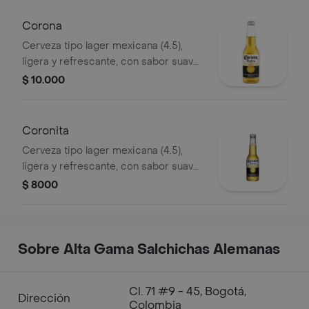
Corona
Cerveza tipo lager mexicana (4.5),
ligera y refrescante, con sabor suave
y notas de malta y cítricos.
$ 10.000
Coronita
Cerveza tipo lager mexicana (4.5),
ligera y refrescante, con sabor suave
y notas de malta y cítricos.
$ 8000
Sobre Alta Gama Salchichas Alemanas
Cl. 71 #9 - 45, Bogotá,
Dirección
Colombia