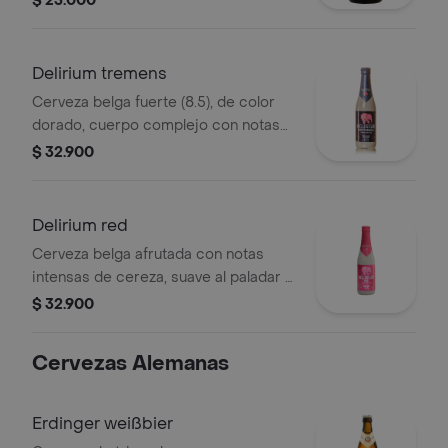
$ 25.000
especiado. ideal para climas cálidos.
Delirium tremens
Cerveza belga fuerte (8.5), de color
dorado, cuerpo complejo con notas
especiadas, frutales y un final cálido y
$ 32.900
ligeramente dulce.
Delirium red
Cerveza belga afrutada con notas
intensas de cereza, suave al paladar y
de color rojo rubí. ideal para
$ 32.900
acompañar momentos únicos desde
casa
Cervezas Alemanas
Erdinger weißbier