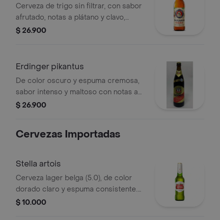
Cerveza de trigo sin filtrar, con sabor
afrutado, notas a plátano y clavo,
cuerpo suave y refrescante. alcohol:
$ 26.900
5.5.
Erdinger pikantus
De color oscuro y espuma cremosa,
sabor intenso y maltoso con notas a
caramelo, plátano, clavo y pan
$ 26.900
tostado. 7.3 de alcohol.
Cervezas Importadas
Stella artois
Cerveza lager belga (5.0), de color
dorado claro y espuma consistente.
tiene un sabor equilibrado con notas
$ 10.000
suaves de malta y un amargor ligero.