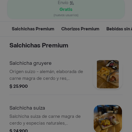
Envío
Gratis
(nuevos usuarios)
Salchichas Premium
Chorizos Premium
Bebidas sin
Salchichas Premium
Salchicha gruyere
Origen suizo - alemán, elaborada de
carne magra de cerdo y res,
combinada con queso gruyere
$ 25.900
acompañada de especias naturales.
Salchicha suiza
Salchicha suiza de carne magra de
cerdo y especias naturales,
acompañada de papas fritas.
$ 24.900