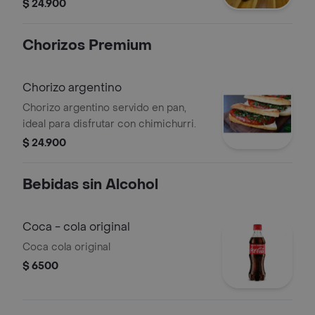
Acompañada de papas fritas.
$ 24.900
Chorizos Premium
Chorizo argentino
Chorizo argentino servido en pan,
ideal para disfrutar con chimichurri.
$ 24.900
Bebidas sin Alcohol
Coca - cola original
Coca cola original
$ 6500