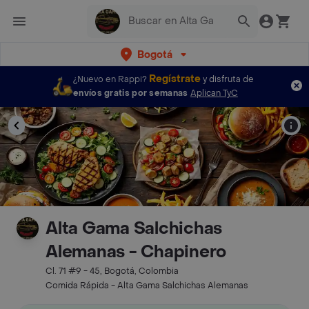
Bogotá
Regístrate
¿Nuevo en Rappi?
y disfruta de
envíos gratis por semanas
Aplican TyC
Alta Gama Salchichas
Alemanas - Chapinero
Cl. 71 #9 - 45, Bogotá, Colombia
Comida Rápida - Alta Gama Salchichas Alemanas