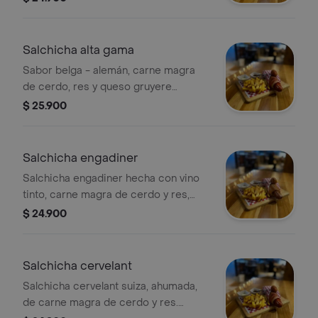
Salchicha alta gama
Sabor belga - alemán, carne magra
de cerdo, res y queso gruyere
acompañada de especias naturales,
$ 25.900
recubierta por una fina capa de
tocineta.
Salchicha engadiner
Salchicha engadiner hecha con vino
tinto, carne magra de cerdo y res,
acompañada de papas fritas y salsas.
$ 24.900
Salchicha cervelant
Salchicha cervelant suiza, ahumada,
de carne magra de cerdo y res.