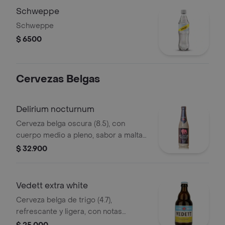
Schweppe
Schweppe
$ 6500
Cervezas Belgas
Delirium nocturnum
Cerveza belga oscura (8.5), con
cuerpo medio a pleno, sabor a malta
tostada, chocolate, frutas secas y un
$ 32.900
toque especiado; equilibrada y cálida.
Vedett extra white
Cerveza belga de trigo (4.7),
refrescante y ligera, con notas
cítricas, coriandro y un toque