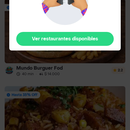
Hasta 35% Off
Ver restaurantes disponibles
Mundo Burguer Fod
2.2
40 min
·
$ 14.000
Hasta 35% Off