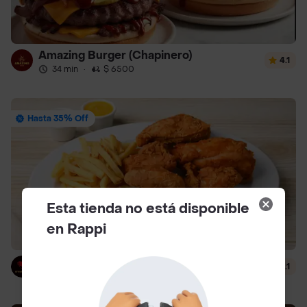
Amazing Burger (Chapinero)
4.1
34 min
·
$ 6500
Hasta 35% Off
Esta tienda no está disponible
en Rappi
el Gallinero Food
2.1
40 min
·
$ 14.000