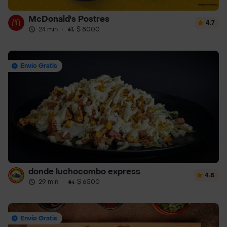
McDonald's Postres
4.7
24 min
·
$ 8000
Envío Gratis
donde luchocombo express
4.8
29 min
·
$ 6500
Envío Gratis