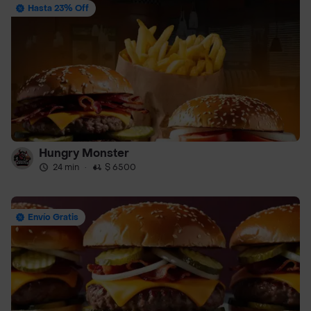
Hasta 23% Off
Hungry Monster
24 min
·
$ 6500
Envío Gratis