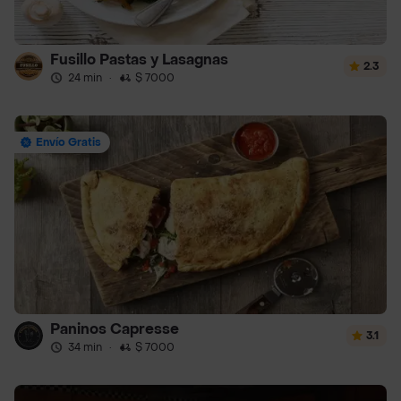
Fusillo Pastas y Lasagnas
2.3
24 min
·
$ 7000
Envío Gratis
Paninos Capresse
3.1
34 min
·
$ 7000