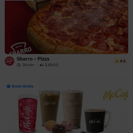
Sbarro - Pizza
4.6
34 min
·
$ 8000
Envío Gratis