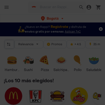
Bogotá
Regístrate
¿Nuevo en Rappi?
y disfruta de
envíos gratis por semanas
Aplican TyC
Relevancia
Promos
+ 4.5
35 mins
Hamburguesa
Sushi
Pizza
Salchipapas
Pollo
Saludable
¡Los 10 más elegidos!