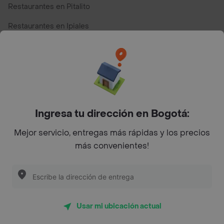
Restaurantes en Pitalito
Restaurantes en Ipiales
Restaurantes en San Andres
Restaurantes cerca de mi para pedir Comida a Domicilio -
Top Marcas y Cadenas de Restaurantes
Ingresa tu dirección en Bogotá:
Encuéntranos en estos países
Mejor servicio, entregas más rápidas y los precios
más convenientes!
App Store
Google play
AppGallery
Usar mi ubicación actual