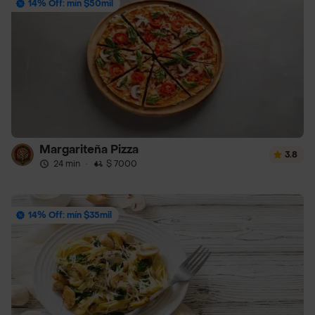
14% Off: mín $50mil
Margariteña Pizza
3.8
24 min
·
$ 7000
14% Off: mín $35mil