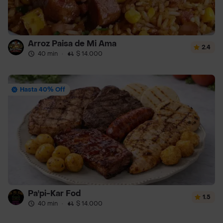
Arroz Paisa de Mi Ama
2.4
40 min
·
$ 14.000
Hasta 40% Off
Pa'pi-Kar Fod
1.5
40 min
·
$ 14.000