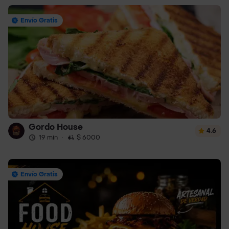
Envío Gratis
Gordo House
4.6
19 min
·
$ 6000
Envío Gratis