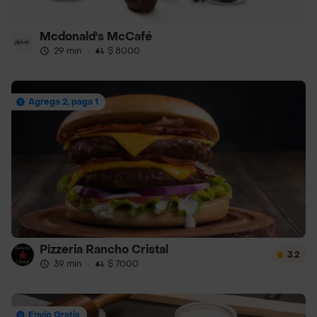
Mcdonald's McCafé
29 min
·
$ 8000
Agrega 2, paga 1
Pizzeria Rancho Cristal
3.2
39 min
·
$ 7000
Envío Gratis