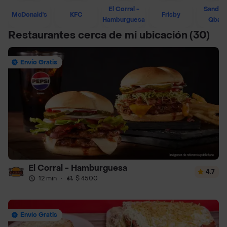
El Corral -
Sandwi
McDonald's
KFC
Frisby
Hamburguesa
Qban
Restaurantes cerca de mi ubicación
(30)
Envío Gratis
El Corral - Hamburguesa
4.7
12 min
·
$ 4500
Envío Gratis