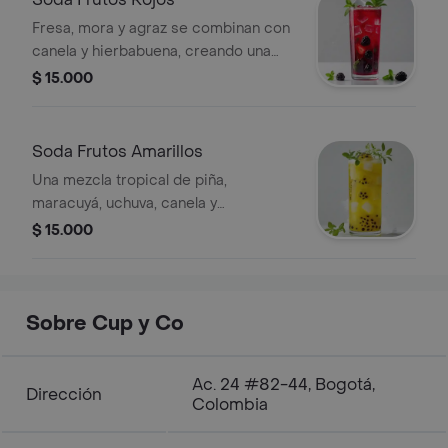
Fresa, mora y agraz se combinan con
canela y hierbabuena, creando una
bebida frutal, fresca y llena de sabor.
$ 15.000
Soda Frutos Amarillos
Una mezcla tropical de piña,
maracuyá, uchuva, canela y
hierbabuena, que ofrece un sabor
$ 15.000
refrescante y exótico en cada sorbo.
Sobre Cup y Co
Ac. 24 #82-44, Bogotá,
Dirección
Colombia