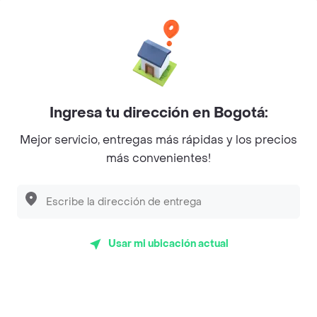
Categorías
Únete a Rappi
Ingresa tu dirección en Bogotá:
Sobre Rappi
Mejor servicio, entregas más rápidas y los precios
más convenientes!
Facebook
Twitter
Instagram
©
2026
Rappi Inc. All rights reserved.
Usar mi ubicación actual
Rappi S.A.S. --- NIT 900.843.898-9 --- Calle 63 # 16A-02
Bogotá D.C. --- notificacionesrappi@rappi.com