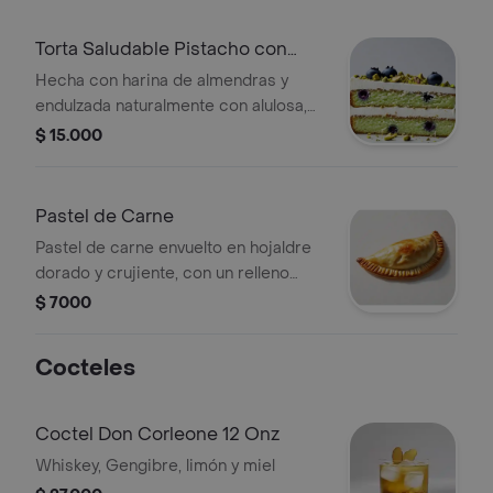
Torta Saludable Pistacho con
Arandanos
Hecha con harina de almendras y
endulzada naturalmente con alulosa,
cubierta con suave crema de
$ 15.000
pistacho.
Pastel de Carne
Pastel de carne envuelto en hojaldre
dorado y crujiente, con un relleno
jugoso de carne sazonada, perfecto
$ 7000
para una comida reconfortante.
Cocteles
Coctel Don Corleone 12 Onz
Whiskey, Gengibre, limón y miel