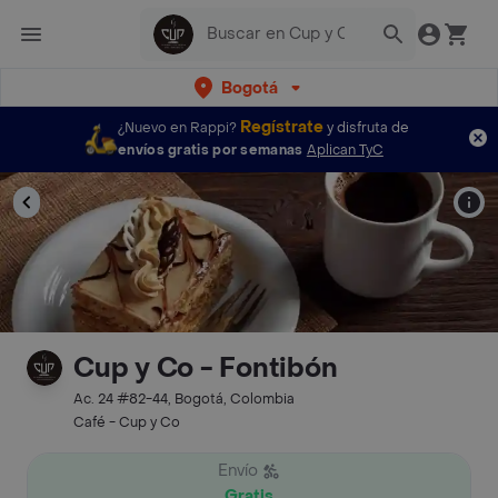
Bogotá
Regístrate
¿Nuevo en Rappi?
y disfruta de
envíos gratis por semanas
Aplican TyC
Cup y Co - Fontibón
Ac. 24 #82-44, Bogotá, Colombia
Café - Cup y Co
Envío
Gratis