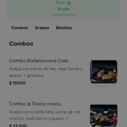
Envío
Gratis
(nuevos usuarios)
Combos
Arepas
Bebidas
Combos
Combo Soltera+coca Cola
Original 400ml
Arepa con carne de res, maíz tierno y
queso. + gaseosa
$ 19.500
Combo la Tóxica +coca
Colaoriginal 400ml
Arepa con costilla bbq, carne de res,
chorizo, maíz tierno y queso. +
gaseosa
$ 23.500