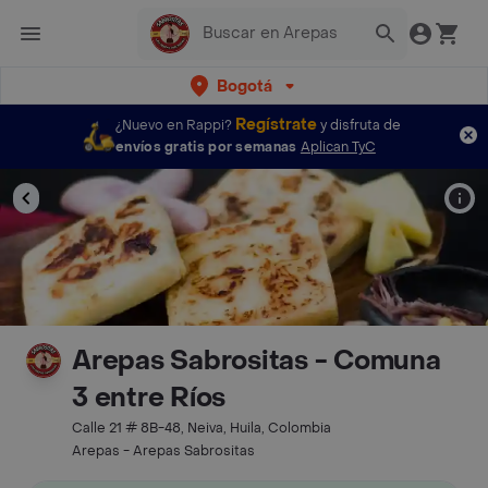
Bogotá
Regístrate
¿Nuevo en Rappi?
y disfruta de
envíos gratis por semanas
Aplican TyC
Arepas Sabrositas - Comuna
3 entre Ríos
Calle 21 # 8B-48, Neiva, Huila, Colombia
Arepas - Arepas Sabrositas