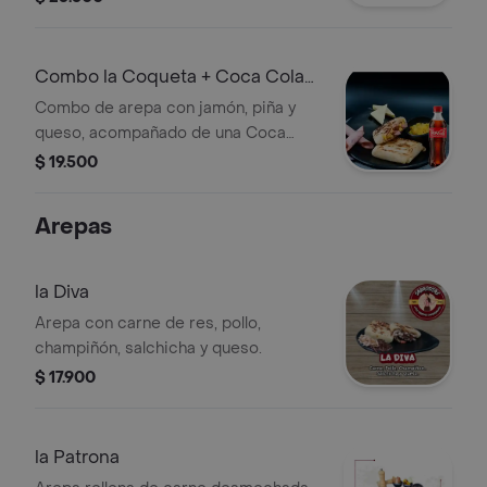
Combo la Coqueta + Coca Cola
Original 40
Combo de arepa con jamón, piña y
queso, acompañado de una Coca
Cola Original de 400 ml.
$ 19.500
Arepas
la Diva
Arepa con carne de res, pollo,
champiñón, salchicha y queso.
$ 17.900
la Patrona