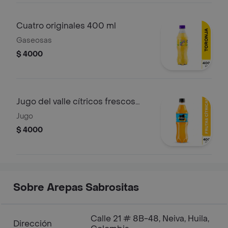
Cuatro originales 400 ml
Gaseosas
$ 4000
Jugo del valle cítricos frescos
400ml
Jugo
$ 4000
Sobre Arepas Sabrositas
Calle 21 # 8B-48, Neiva, Huila,
Dirección