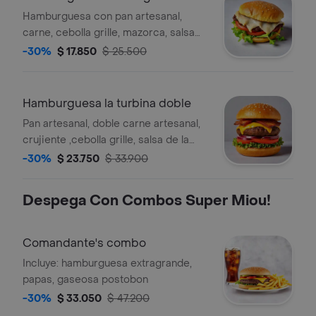
Hamburguesa con pan artesanal,
carne, cebolla grille, mazorca, salsa
de la casa, lechuga, tomate y queso.
-30%
$ 17.850
$ 25.500
Hamburguesa la turbina doble
Pan artesanal, doble carne artesanal,
crujiente ,cebolla grille, salsa de la
casa, mazorca con quesillo
-30%
$ 23.750
$ 33.900
Despega Con Combos Super Miou!
Comandante's combo
Incluye: hamburguesa extragrande,
papas, gaseosa postobon
-30%
$ 33.050
$ 47.200