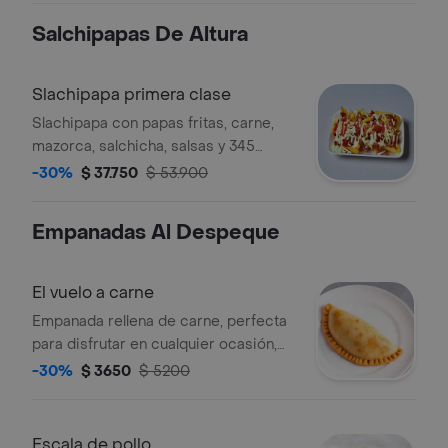
Salchipapas De Altura
Slachipapa primera clase
Slachipapa con papas fritas, carne,
mazorca, salchicha, salsas y 345
gramos de papa.
-30%
$ 37.750
$ 53.900
Empanadas Al Despeque
El vuelo a carne
Empanada rellena de carne, perfecta
para disfrutar en cualquier ocasión,
con un toque de tradición.
-30%
$ 3650
$ 5200
Escala de pollo