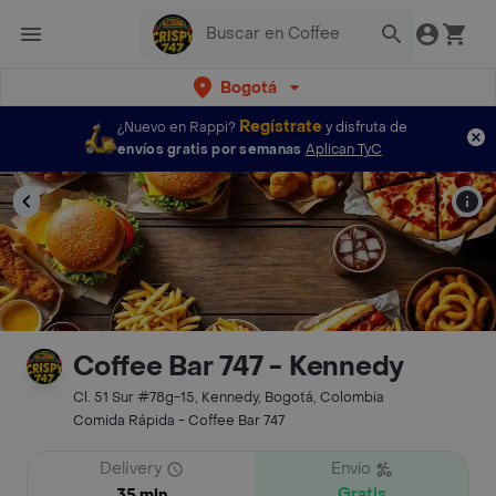
Bogotá
Regístrate
¿Nuevo en Rappi?
y disfruta de
envíos gratis por semanas
Aplican TyC
Coffee Bar 747 - Kennedy
Cl. 51 Sur #78g-15, Kennedy, Bogotá, Colombia
Comida Rápida - Coffee Bar 747
Delivery
Envío
Gratis
35 min