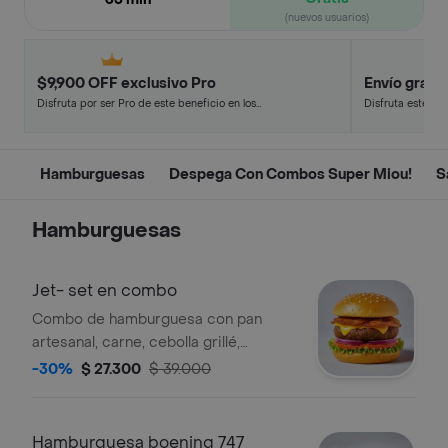
(nuevos usuarios)
$9,900 OFF exclusivo Pro
Envío gratis
Disfruta por ser Pro de este beneficio en los
Disfruta este de
restaurantes y tiendas más top.
en minutos.
Hamburguesas
Despega Con Combos Super Miou!
S
Hamburguesas
Jet- set en combo
Combo de hamburguesa con pan
artesanal, carne, cebolla grillé,
tocineta, queso, lechuga, tomate,
-30%
$ 27.300
$ 39.000
papas a la francesa y gaseosa.
Hamburguesa boening 747