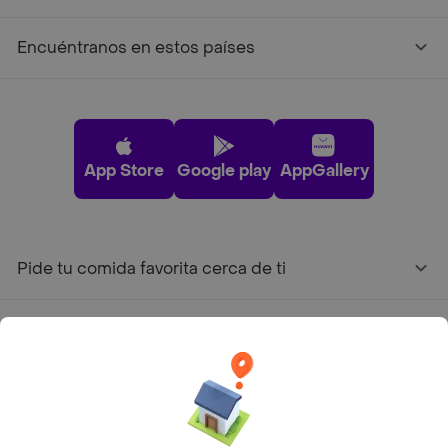
Encuéntranos en estos países
App Store
Google play
AppGallery
Pide tu comida favorita cerca de ti
Categorías
Únete a Rappi