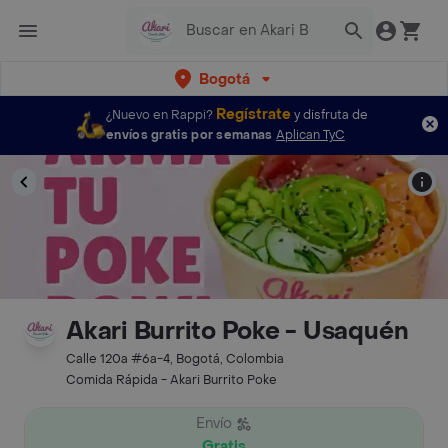
Bogotá
Regístrate
¿Nuevo en Rappi?
y disfruta de
envíos gratis por semanas
Aplican TyC
Akari Burrito Poke - Usaquén
Calle 120a #6a-4, Bogotá, Colombia
Comida Rápida - Akari Burrito Poke
Envío
Gratis