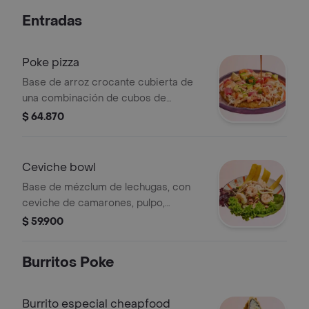
chipotle fuji y perlas de arroz. (19 cm)
Entradas
Poke pizza
Base de arroz crocante cubierta de
una combinación de cubos de
salmón, atún y cangrejo, aderezado
$ 64.870
con mayonesa japonesa y masago,
bañado con salsa teriyaki ymayo-
spicy, coronado con ensalada de
Ceviche bowl
algas, y semillas de sésamo tostadas.
Base de mézclum de lechugas, con
ceviche de camarones, pulpo,
calamares, mango y aguacate,
$ 59.900
marinado en jugo de limón y
maracuyá con toque de cilantro.
Burritos Poke
Burrito especial cheapfood