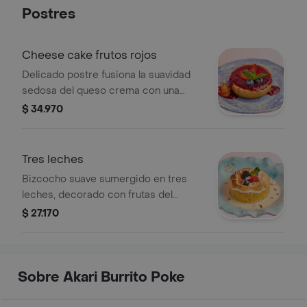
Postres
Cheese cake frutos rojos
Delicado postre fusiona la suavidad
sedosa del queso crema con una
base de galleta crujiente, que
$ 34.970
armoniza con la intensidad de los
frutos rojos frescos en la parte
superior.
Tres leches
Bizcocho suave sumergido en tres
leches, decorado con frutas del
bosque como fresa, mora y arándano,
$ 27.170
y pétalos de flores.
Sobre Akari Burrito Poke