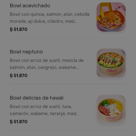
Bowl acevichado
Bowl con quinoa, salmón, atún, cebolla
morada, ají dulce, cilantro, maíz
tostado, topping de crunch de
$ 51.870
zanahoria y chips de plátano.
Bowl neptuno
Bowl con arroz de sushi, mezcla de
salmón, atún, cangrejo, wakame,
aguacate con mayonesa japonesa y
$ 51.870
masago con topping de perlas de
arroz.
Bowl delicias de hawái
Bowl con arroz de sushi, tuna,
camarón, wakame, naranja, maíz
tostado, marinado en salsa ponzu con
$ 51.870
topping de fideos de arroz crocantes