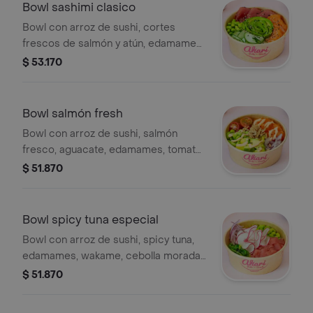
Bowl sashimi clasico
Bowl con arroz de sushi, cortes
frescos de salmón y atún, edamames,
pepino y aguacate con aderezo de
$ 53.170
soja y aceite de sésamo, con topping
de ajonjolí. wasabi, jengibre y nori.
Bowl salmón fresh
Bowl con arroz de sushi, salmón
fresco, aguacate, edamames, tomate
cherry y cebolla morada, mezclado
$ 51.870
con salsa chipotle y topping de
crunch de salmón.
Bowl spicy tuna especial
Bowl con arroz de sushi, spicy tuna,
edamames, wakame, cebolla morada,
rábanos, cebollín marinado en salsa
$ 51.870
ponzu.