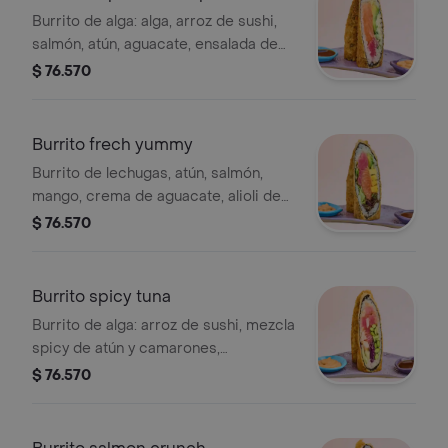
Burrito de alga: alga, arroz de sushi,
salmón, atún, aguacate, ensalada de
algas, queso crema, salsa chipotle y
$ 76.570
teriyaki.
Burrito frech yummy
Burrito de lechugas, atún, salmón,
mango, crema de aguacate, alioli de
ajonjolí y cebollina.
$ 76.570
Burrito spicy tuna
Burrito de alga: arroz de sushi, mezcla
spicy de atún y camarones,
edamames, repollo morado, cebollina
$ 76.570
y pepino.