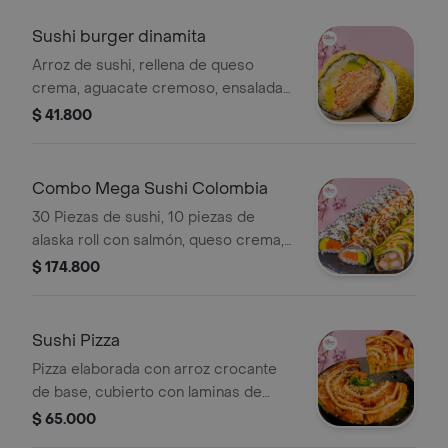
con ensalada de algas y semillas de
sésamo tostadas.
Sushi burger dinamita
Arroz de sushi, rellena de queso
crema, aguacate cremoso, ensalada
dinamita de cangrejo aderezada con
$ 41.800
mayonesa japonesa. acompañada con
1 salsa teriyaki.
Combo Mega Sushi Colombia
30 Piezas de sushi, 10 piezas de
alaska roll con salmón, queso crema,
topping de aguacate, salmón, wakame
$ 174.800
y masago, 10 piezas tiger especial y
10 piezas agu roll langostinos
crocantes, cebollina, queso crema
Sushi Pizza
con toping de aguacate, bañado en
Pizza elaborada con arroz crocante
salsa fuji y teriyaki.
de base, cubierto con laminas de
aguacate, y pescado a elegir,
$ 65.000
wakame, masago salsa teriyaki,