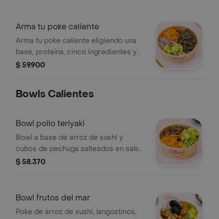
Arma tu poke caliente
Arma tu poke caliente eligiendo una
base, proteína, cinco ingredientes y
salsa. Ejemplo: aguacate, cebolla
$ 59.900
morada, zanahoria, carne y ajonjolí.
Bowls Calientes
Bowl pollo teriyaki
Bowl a base de arroz de sushi y
cubos de pechuga salteados en salsa
teriyaki y soja, acompañado de
$ 58.370
zanahorias, maíz tierno, edamames y
aguacate con topping de semillas de
sésamo. incluye salsa a elección
Bowl frutos del mar
Poke de arroz de sushi, langostinos,