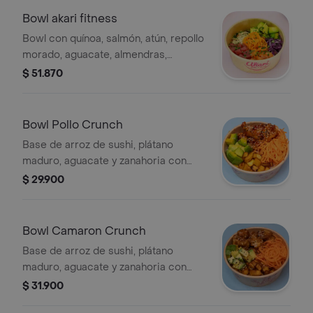
Bowl akari fitness
Bowl con quínoa, salmón, atún, repollo
morado, aguacate, almendras,
zanahoria, cebollina, mezclado con
$ 51.870
salsa chipotle y ponzu.
Bowl Pollo Crunch
Base de arroz de sushi, plátano
maduro, aguacate y zanahoria con
pechuga de pollo rebosado bañado
$ 29.900
en salsa a elegir.
Bowl Camaron Crunch
Base de arroz de sushi, plátano
maduro, aguacate y zanahoria con
camarón rebosado bañado en salsa a
$ 31.900
elegir.