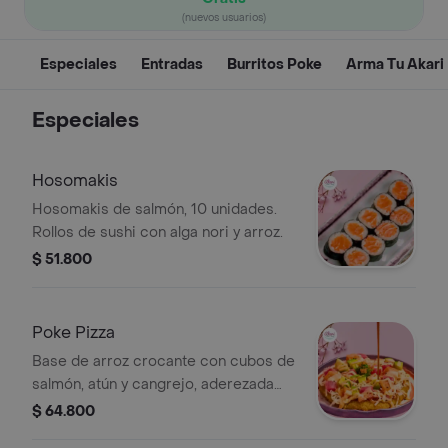
(nuevos usuarios)
Especiales
Entradas
Burritos Poke
Arma Tu Akari
Especiales
Hosomakis
Hosomakis de salmón, 10 unidades.
Rollos de sushi con alga nori y arroz.
$ 51.800
Poke Pizza
Base de arroz crocante con cubos de
salmón, atún y cangrejo, aderezada
con mayonesa japonesa, masago,
$ 64.800
salsa teriyaki y mayo spicy. Coronada