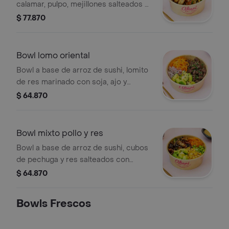
calamar, pulpo, mejillones salteados al
wok con vegetales de temporada,
$ 77.870
salsa de ostras, salsa hoisin, teriyaki,
aguacate, rábanos, edamames y
semillas de sésamo.
Bowl lomo oriental
Bowl a base de arroz de sushi, lomito
de res marinado con soja, ajo y
jengibre sellado a la plancha,
$ 64.870
acompañado de cebolla morada,
aguacate y zanahoria con topping de
semillas de sésamo. incluye salsa
Bowl mixto pollo y res
sabor ponzu
Bowl a base de arroz de sushi, cubos
de pechuga y res salteados con
vegetales, salsa hoisin y teriyaki,
$ 64.870
acompañado de zanahorias, maíz
tierno, edamames y aguacate con
Bowls Frescos
topping de semillas de sésamo.
incluye salsa a elección