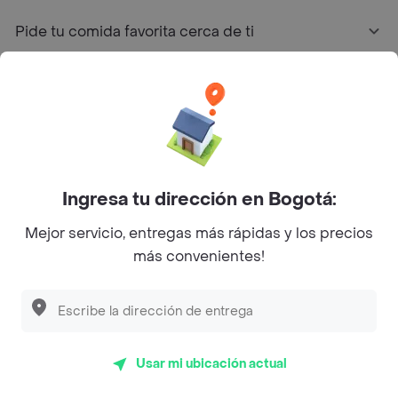
Pide tu comida favorita cerca de ti
Categorías
Únete a Rappi
Sobre Rappi
Ingresa tu dirección en Bogotá:
Mejor servicio, entregas más rápidas y los precios
Facebook
Twitter
Instagram
más convenientes!
©
2026
Rappi Inc. All rights reserved.
Usar mi ubicación actual
Rappi S.A.S. --- NIT 900.843.898-9 --- Calle 63 # 16A-02