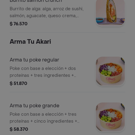
Burrito salmon crunch
Burrito de alga: alga, arroz de sushi,
salmón, aguacate, queso crema,
crunch de zanahoria, cebolla morada,
$ 76.570
salsa chipotle, salsa dulce.
Arma Tu Akari
Arma tu poke regular
Poke con base a elección + dos
proteínas + tres ingredientes +
crunch + salsa
$ 51.870
Arma tu poke grande
Poke con base a elección + tres
proteínas + cinco ingredientes +
crunch + tres salsas
$ 58.370