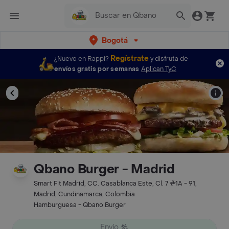
Bogotá
Regístrate
¿Nuevo en Rappi?
y disfruta de
envíos gratis por semanas
Aplican TyC
Qbano Burger - Madrid
Smart Fit Madrid, CC. Casablanca Este, Cl. 7 #1A - 91,
Madrid, Cundinamarca, Colombia
Hamburguesa - Qbano Burger
Envío