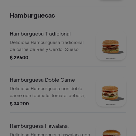
Queso Cheddar con papas medianas
y gaseosa 400ml
Hamburguesas
Hamburguesa Tradicional
Deliciosa Hamburguesa tradicional
de carne de Res y Cerdo, Queso
Mozzarella, Tocineta, Tomate,
$ 29.600
Lechuga, Cebolla, Salsa BBQ.
Hamburguesa Doble Carne
Deliciosa Hamburguesa con doble
carne con tocineta, tomate, cebolla,
salsa BBQ y queso
$ 34.200
Hamburguesa Hawaiana.
Deliciosa Hamburguesa hawaiana con