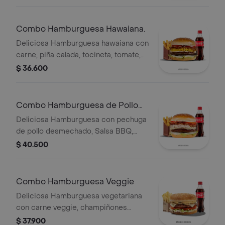
medianas y gaseosa 400ml
Combo Hamburguesa Hawaiana.
Deliciosa Hamburguesa hawaiana con
carne, piña calada, tocineta, tomate,
cebolla y queso con papas medianas
$ 36.600
y gaseosa 400ml
Combo Hamburguesa de Pollo
Desmechado.
Deliciosa Hamburguesa con pechuga
de pollo desmechado, Salsa BBQ,
tocineta y queso mozarella con papas
$ 40.500
medianas y gaseosa 400ml
Combo Hamburguesa Veggie
Deliciosa Hamburguesa vegetariana
con carne veggie, champiñones
frescos, Queso Mozzarella, Salsa de
$ 37.900