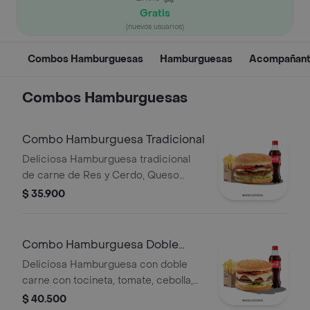
Gratis
(nuevos usuarios)
Combos Hamburguesas
Hamburguesas
Acompañan
Combos Hamburguesas
Combo Hamburguesa Tradicional
Deliciosa Hamburguesa tradicional
de carne de Res y Cerdo, Queso
Mozzarella, Tocineta, Tomate,
$ 35.900
Lechuga, Cebolla, Salsa BBQ con
papas medianas y gaseosa 400ml
Combo Hamburguesa Doble
Carne
Deliciosa Hamburguesa con doble
carne con tocineta, tomate, cebolla,
salsa BBQ y queso con papas
$ 40.500