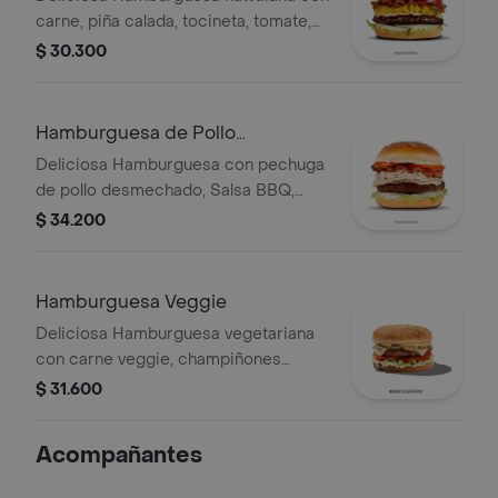
carne, piña calada, tocineta, tomate,
cebolla y queso
$ 30.300
Hamburguesa de Pollo
Desmechado.
Deliciosa Hamburguesa con pechuga
de pollo desmechado, Salsa BBQ,
tocineta, tomate, cebolla y queso
$ 34.200
mozarella
Hamburguesa Veggie
Deliciosa Hamburguesa vegetariana
con carne veggie, champiñones
frescos, Queso Mozzarella y Salsa de
$ 31.600
Queso Cheddar.
Acompañantes