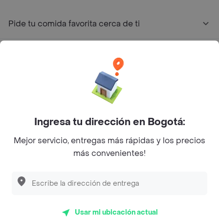
Pide tu comida favorita cerca de ti
Categorías
Únete a Rappi
Sobre Rappi
Ingresa tu dirección en Bogotá:
Mejor servicio, entregas más rápidas y los precios
Facebook
Twitter
Instagram
más convenientes!
©
2026
Rappi Inc. All rights reserved.
Usar mi ubicación actual
Rappi S.A.S. --- NIT 900.843.898-9 --- Calle 63 # 16A-02