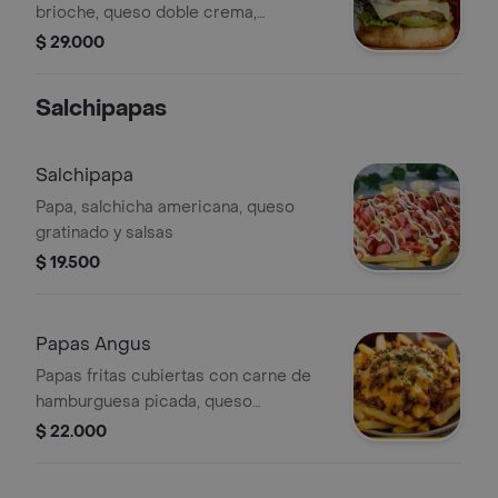
brioche, queso doble crema,
mermelada de maracuyá, queso
$ 29.000
philadelphia, tocineta, lechuga y
tomate.
Salchipapas
Salchipapa
Papa, salchicha americana, queso
gratinado y salsas
$ 19.500
Papas Angus
Papas fritas cubiertas con carne de
hamburguesa picada, queso
gratinado y salsas.
$ 22.000