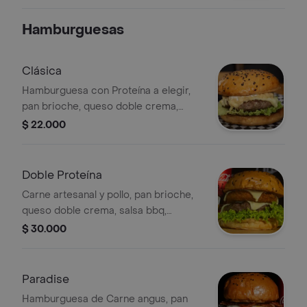
bebida (250ml)
Hamburguesas
Clásica
Hamburguesa con Proteína a elegir,
pan brioche, queso doble crema,
salsa de la casa, lechuga y tomate.
$ 22.000
Doble Proteína
Carne artesanal y pollo, pan brioche,
queso doble crema, salsa bbq,
lechuga y tomate
$ 30.000
Paradise
Hamburguesa de Carne angus, pan