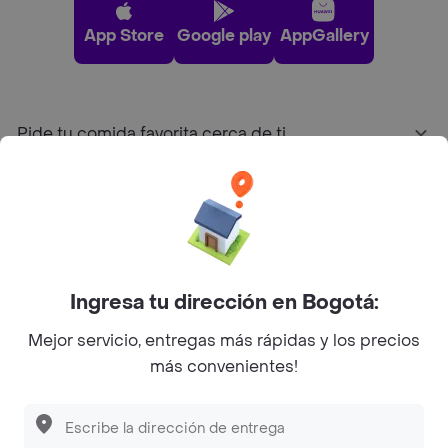
App Store
Google play
AppGallery
Pide tu comida favorita cerca de ti
Categorías
Únete a Rappi
Ingresa tu dirección en Bogotá:
Sobre Rappi
Mejor servicio, entregas más rápidas y los precios
más convenientes!
Facebook
Twitter
Instagram
©
2026
Rappi Inc. All rights reserved.