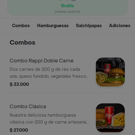
Gratis
(nuevos usuarios)
Combos
Hamburguesas
Salchipapas
Adiciones
Combos
Combo Rappi Doble Carne
Dos carnes de 200 g de res cada
una, queso fundido, vegetales frescos
y pan suave, acompañados de papas
$ 33.000
crujientes y una bebida helada
(250ml). pídelo ahora y disfruta el
festín que mereces.
Combo Clásica
Nuestra deliciosa hamburguesa
clásica con 200 g de carne artesanal,
deliciosas papas fritas y refrescante
$ 27.000