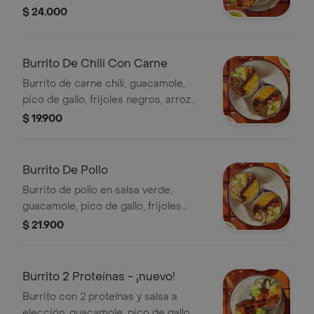
achiote, lechuga, queso y salsa roja
$ 24.000
tatemada (picante leve).
Burrito De Chili Con Carne
Burrito de carne chili, guacamole,
pico de gallo, frijoles negros, arroz
achiote, lechuga, queso y salsa verde
$ 19.900
burritos & co.
Burrito De Pollo
Burrito de pollo en salsa verde,
guacamole, pico de gallo, frijoles
negros, arroz achiote, lechuga y
$ 21.900
queso.
Burrito 2 Proteínas - ¡nuevo!
Burrito con 2 proteínas y salsa a
elección, guacamole, pico de gallo,