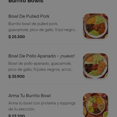
Burrito Bowls
Bowl De Pulled Pork
Burrito bowl de pulled pork,
guacamole, pico de gallo, frijol negro,
arroz achiote, lechuga y salsa roja
$ 25.300
tatemada (picante leve).
Bowl De Pollo Apanado - ¡nuevo!
Bowl de pollo apanado, guacamole,
pico de gallo, frijoles negros, arroz
achiote y lechuga.
$ 35.900
Arma Tu Burrito Bowl
Arma tu bowl con proteína y toppings
de tu elección.
$ 23.200