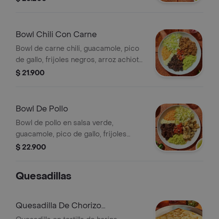
Bowl Chili Con Carne
Bowl de carne chili, guacamole, pico
de gallo, frijoles negros, arroz achiote,
lechuga y salsa verde burritos & co.
$ 21.900
Bowl De Pollo
Bowl de pollo en salsa verde,
guacamole, pico de gallo, frijoles
negros, arroz achiote y lechuga.
$ 22.900
Quesadillas
Quesadilla De Chorizo
Santarrossano