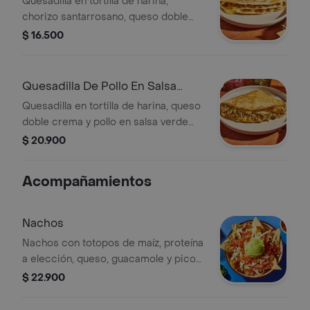
Quesadilla en tortilla de harina,
chorizo santarrosano, queso doble
crema y salsa verde burritos & co.
$ 16.500
Quesadilla De Pollo En Salsa
Verde
Quesadilla en tortilla de harina, queso
doble crema y pollo en salsa verde
burritos & co.
$ 20.900
Acompañamientos
Nachos
Nachos con totopos de maíz, proteína
a elección, queso, guacamole y pico
de gallo.
$ 22.900