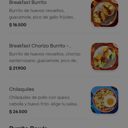
Breakfast Burrito
Burrito de huevos revueltos,
guacamole, pico de gallo frijoles
negros, arroz achiote, lechuga, queso
$ 16.500
y salsa verde burritos & co.
Breakfast Chorizo Burrito -
¡nuevo!
Burrito de huevos revueltos, chorizo
santarrosano, guacamole, pico de
gallo frijoles negros, arroz achiote,
$ 21.900
lechuga, queso y salsa verde burritos
& co.
Chilaquiles
Chilaquiles de pollo con queso,
cebolla y huevo frito. elige tu salsa
entre verde y roja tatemada.
$ 26.500