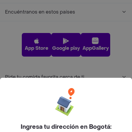
Encuéntranos en estos países
App Store
Google play
AppGallery
Pide tu comida favorita cerca de ti
Categorías
Únete a Rappi
Ingresa tu dirección en Bogotá:
Sobre Rappi