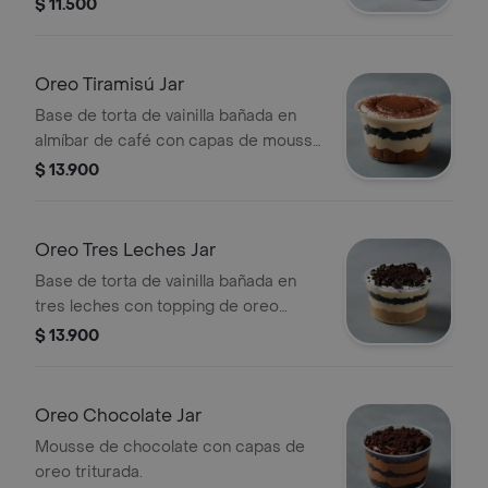
$ 11.500
Oreo Tiramisú Jar
Base de torta de vainilla bañada en
almíbar de café con capas de mousse
de tiramisú y oreo.
$ 13.900
Oreo Tres Leches Jar
Base de torta de vainilla bañada en
tres leches con topping de oreo
triturada.
$ 13.900
Oreo Chocolate Jar
Mousse de chocolate con capas de
oreo triturada.