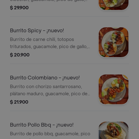
frijoles negros, arroz achiote, lechuga
$ 29.900
y queso.
Burrito Spicy - ¡nuevo!
Burrito de carne chili, totopos
triturados, guacamole, pico de gallo,
frijoles negros, arroz achiote, queso y
$ 20.900
salsa de habanero (picante alto).
Burrito Colombiano - ¡nuevo!
Burrito con chorizo santarrosano,
plátano maduro, guacamole, pico de
gallo, frijoles negros, arroz achiote,
$ 21.900
queso y salsa verde burritos & co.
Burrito Pollo Bbq - ¡nuevo!
Burrito de pollo bbq, guacamole, pico