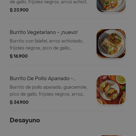
de gallo, frijoles negros, arroz achiote,
lechuga y queso.
$ 23.900
Burrito Vegetariano - ¡nuevo!
Burrito con falafel, arroz achiotado,
frijoles negros, pico de gallo,
guacamole, queso, lechuga, totopos
$ 16.900
triturados y salsa verde burritos & co.
Burrito De Pollo Apanado -
¡nuevo!
Burrito de pollo apanado, guacamole,
pico de gallo, frijoles negros, arroz
achiote, lechuga y queso.
$ 34.900
Desayuno