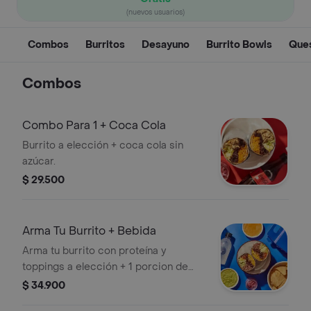
(nuevos usuarios)
Combos
Burritos
Desayuno
Burrito Bowls
Ques
Combos
Combo Para 1 + Coca Cola
Burrito a elección + coca cola sin
azúcar.
$ 29.500
Arma Tu Burrito + Bebida
Arma tu burrito con proteína y
toppings a elección + 1 porcion de
totopos + 1 limonada.
$ 34.900