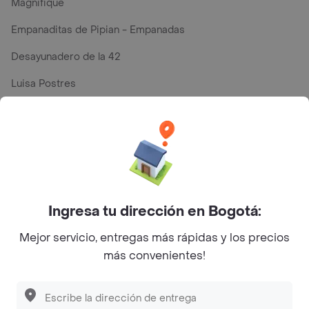
Magnifique
Empanaditas de Pipian - Empanadas
Desayunadero de la 42
Luisa Postres
Sopitas y Frijoladas
Subway
Top Marcas y Cadenas de Restaurantes
Ingresa tu dirección en Bogotá:
Encuéntranos en estos países
Mejor servicio, entregas más rápidas y los precios
más convenientes!