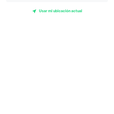
App Store
Google play
AppGallery
Usar mi ubicación actual
Pide tu comida favorita cerca de ti
Categorías
Únete a Rappi
Sobre Rappi
Facebook
Twitter
Instagram
©
2026
Rappi Inc. All rights reserved.