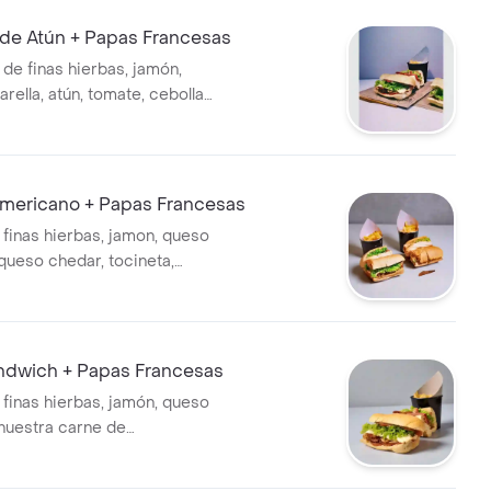
de Atún + Papas Francesas
de finas hierbas, jamón,
ella, atún, tomate, cebolla
casa
mericano + Papas Francesas
 finas hierbas, jamon, queso
queso chedar, tocineta,
r cream, lechuga, cebolla y
casa
ndwich + Papas Francesas
 finas hierbas, jamón, queso
 nuestra carne de
, tocineta, trozos de aros de
eso americano, lechuga,