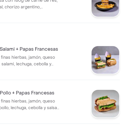
a con 180g de carne de res,
l, chorizo argentino,
, queso americano, mozzarella,
alsa de la casa, acompañada
tas.
Salami + Papas Francesas
 finas hierbas, jamón, queso
 salami, lechuga, cebolla y
casa
Pollo + Papas Francesas
 finas hierbas, jamón, queso
pollo, lechuga, cebolla y salsa