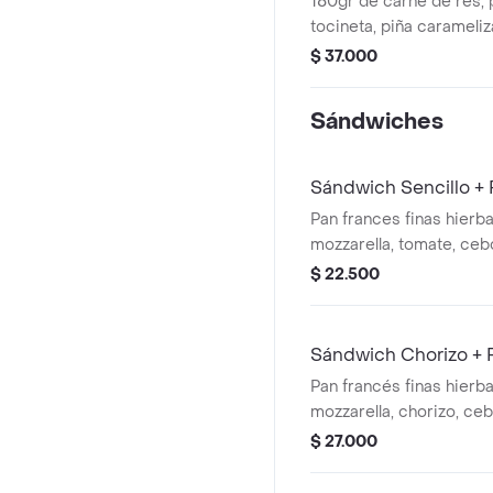
180gr de carne de res, 
tocineta, piña carameli
americano, queso mozzar
$ 37.000
casa
Sándwiches
Sándwich Sencillo +
Pan frances finas hierb
mozzarella, tomate, cebo
$ 22.500
Sándwich Chorizo + 
Pan francés finas hierb
mozzarella, chorizo, ceb
$ 27.000