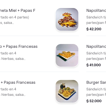
neta Miel + Papas F
Napolitano
rtado en 4 partes)
Sándwich ti
s, salsa
partes)pan f
o mozzarellas,
napolitana,
$ 42.200
égano
rayado, poll
caramelizad
o + Papas Francesas
Napolitano
rtado en 4
Sándwich ti
 hierbas, salsa
partes)pan f
o mozzarellas
napolitana,
$ 41.000
 chédar, nachos,
rayado, pepp
crema bech
 + Papas Francesas
Burger Sa
rtado en 4
Sándwich ti
 hierbas, salsa
partes)pan f
o mozzarellas
napolitana,
$ 52.000
 guacamole, pico
rayado, nue