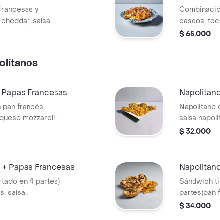
francesas y
Combinació
 cheddar, salsa
cascos, toc
y sour cream.
caramelizad
$ 65.000
y sour cream
litanos
+ Papas Francesas
Napolitano
 pan francés,
Napolitano 
, queso mozzarella
salsa napol
mpañado de papas
y orégano,
$ 32.000
francesas.
o + Papas Francesas
Napolitan
rtado en 4 partes)
Sándwich ti
s, salsa
partes)pan f
o mozzarellas,
napolitana,
$ 34.000
tocineta, p