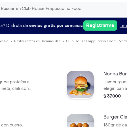
Registrarme
pi?
Disfruta de
envíos gratis por semanas
Tér
icilio
Restaurantes en Barranquilla
Club House Frappuccino Food - Norte-
Nonna Bur
 de proteína a
Hamburguesa
ineta, chili con
elegir, pan 
 gallo, maíz,
salsa napol
$ 37.000
 mozzarella,
mozzarella, 
as de la casa.
la casa.
Burger Cla
e con queso,
180gr de ca