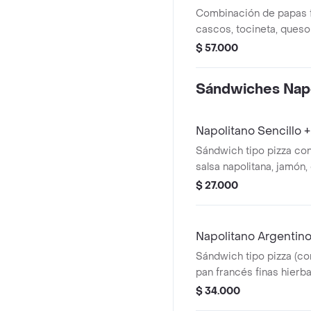
Combinación de papas 
cascos, tocineta, queso
cheddar, BBQ, cebollín 
$ 57.000
Ideal para compartir.
Sándwiches Napo
Napolitano Sencillo 
Sándwich tipo pizza con
salsa napolitana, jamón
rallado y orégano, aco
$ 27.000
francesas.
Napolitano Argentin
Sándwich tipo pizza (co
pan francés finas hierba
napolitana, jamón, ques
$ 34.000
pollo, orégano