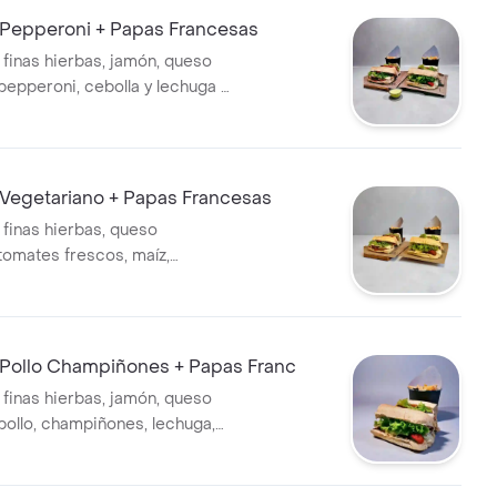
Pepperoni + Papas Francesas
 finas hierbas, jamón, queso
pepperoni, cebolla y lechuga +
cesas
Vegetariano + Papas Francesas
 finas hierbas, queso
 tomates frescos, maíz,
, y lechuga con salsa de la
Pollo Champiñones + Papas Franc
 finas hierbas, jamón, queso
 pollo, champiñones, lechuga,
sa de la casa