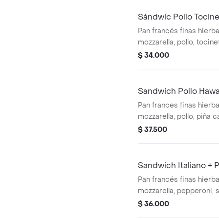
Sándwic Pollo Tocine
Pan francés finas hierb
mozzarella, pollo, tocine
cebolla y salsa de la ca
$ 34.000
Sandwich Pollo Hawa
Pan frances finas hierb
mozzarella, pollo, piña 
tocineta, lechuga y sals
$ 37.500
Sandwich Italiano + 
Pan francés finas hierb
mozzarella, pepperoni, s
crema bechamel, queso
$ 36.000
lechuga, cebolla y salsa