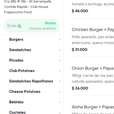
Cra 38b # 74b - 47, barranquilla
tomate y lechuga, aco
Comida Rápida - Club House
fritas.
$ 46.000
Frappuccino Food
Gratis
Envío
(nuevos usuarios)
Chicken Burger + Pa
Pollo apanado, pan arte
Burgers
americano, queso mozzar
salsa de la casa
$ 31.000
Sándwiches
Picadas
Onion Burger + Papa
Club Potatoes
180gr carne de res pan
Sándwiches Napolitanos
cebolla apanados, ques
queso mozzarella y sals
$ 36.000
Cheese Potatoes
Bebidas
Aloha Burger + Papa
Cocteles