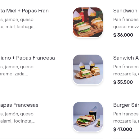
ta Miel + Papas Fran
Sándwich 
as, jamón, queso
Pan francés 
ta, miel, lechuga,
queso mozzar
sa
salsa de la 
$ 36.000
iano + Papas Francesa
Sanwich A
as, jamon, queso
Pan frances
caramelizada,
mozzarella, 
a de la casa
nachos, sou
$ 35.500
salsa de la 
Papas Francesas
Burger Sá
as, jamón, queso
Pan francés
alami, tocineta,
mozzarella,
 parmesano,
hamburguesa
$ 47.000
 de la casa
cebolla, qu