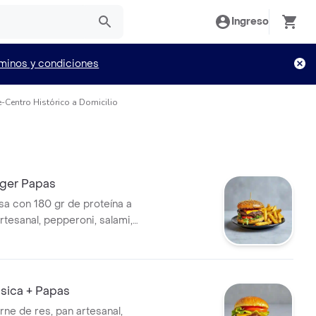
Ingreso
minos y condiciones
Centro Histórico a Domicilio
ger Papas
 con 180 gr de proteína a
artesanal, pepperoni, salami,
itana, queso americano, queso
pepinillos, tomate y salsas de
sica + Papas
rne de res, pan artesanal,