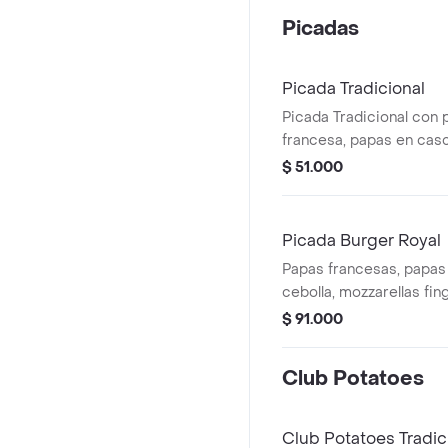
Picadas
Picada Tradicional
Picada Tradicional con 
francesa, papas en casc
fingers, aros de cebolla
$ 51.000
salsas.
Picada Burger Royal
Papas francesas, papas
cebolla, mozzarellas fin
tres mini hamburguesas
$ 91.000
Club Potatoes
Club Potatoes Tradic