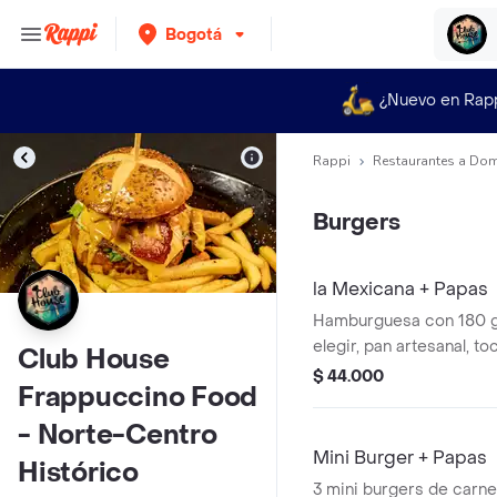
Bogotá
¿Nuevo en Rap
Rappi
Restaurantes a Dom
Burgers
la Mexicana + Papas
Hamburguesa con 180 gr
elegir, pan artesanal, toc
Club House
carne, aguacate, pico de
$ 44.000
Frappuccino Food
queso americano, queso
pepinillos, tomate y sals
- Norte-Centro
Mini Burger + Papas
Histórico
3 mini burgers de carn