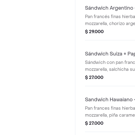
Sándwich Argentino 
Pan francés finas hierb
mozzarella, chorizo arge
chimichurri, cebolla, lec
$ 29.000
casa.
Sándwich Suiza + Pa
Sándwich con pan franc
mozzarella, salchicha sui
lechuga, acompañado d
$ 27.000
francesas.
Sandwich Hawaiano 
Pan frances finas hierb
mozzarella, piña caramel
lechuga y salsa de la ca
$ 27.000