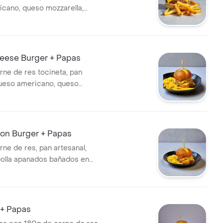
cano, queso mozzarella,
ate y salsa de la casa
eese Burger + Papas
rne de res tocineta, pan
queso americano, queso
cebolla, lechuga y salsa de la
on Burger + Papas
rne de res, pan artesanal,
olla apanados bañados en
 americano, queso mozzarella,
lsa de la casa
 + Papas