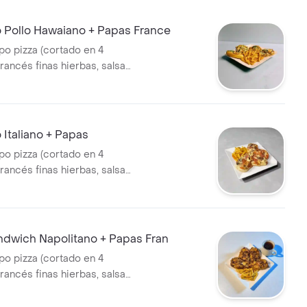
 Pollo Hawaiano + Papas France
po pizza (cortado en 4
rancés finas hierbas, salsa
 jamón, queso mozzarellas
o, piña de la casa
a, orégano
 Italiano + Papas
po pizza (cortado en 4
rancés finas hierbas, salsa
 jamón, queso mozzarellas
eroni, salami, tocineta,
amel, orégano
ndwich Napolitano + Papas Fran
po pizza (cortado en 4
rancés finas hierbas, salsa
 jamón, queso mozzarellas
stra deliciosa carne de