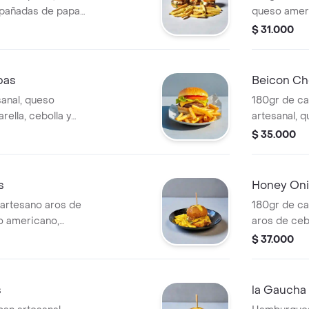
mpañadas de papas
queso ameri
cebolla, tom
$ 31.000
pas
Beicon Ch
sanal, queso
180gr de ca
ella, cebolla y
artesanal, 
mozzarella, 
$ 35.000
casa
s
Honey Oni
 artesano aros de
180gr de ca
o americano,
aros de ceb
a de la casa
miel, queso
$ 37.000
lechuga y sa
s
la Gaucha