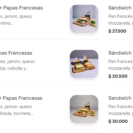
+ Papas Francesas
Sándwich 
as, jamón, queso
Pan francés
ntino,
mozzarella, 
huga y salsa de la
papas fran
$ 27.500
pas Francesas
Sándwich 
és, jamón, queso
Pan frances
za, cebolla y
mozzarella,
e papas
champiñones
$ 20.500
casa.
+ Papas Francesas
Sandwich 
as, jamon. queso
Pan francés
izada, tocineta,
mozzarella,
sa
cebolla, sal
$ 30.000