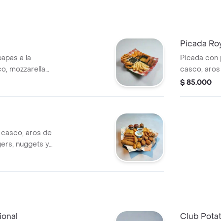
cebolla y sa
Picada Ro
papas a la
Picada con 
o, mozzarella
casco, aros
 y nuggets. Incluye
fingers, nu
$ 85.000
pepperoni 
y queso pa
 casco, aros de
gers, nuggets y
 con carne de res
ional
Club Pota