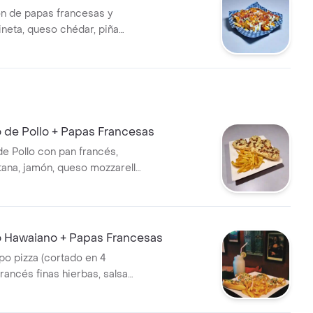
n de papas francesas y
ineta, queso chédar, piña
a, salsa chédar, BBQ, cebollín
. Ideal para compartir.
 de Pollo + Papas Francesas
de Pollo con pan francés,
itana, jamón, queso mozzarella
 acompañado de papas
o Hawaiano + Papas Francesas
po pizza (cortado en 4
rancés finas hierbas, salsa
 jamon, queso mozzarellas,
iña caramelizada, oregano