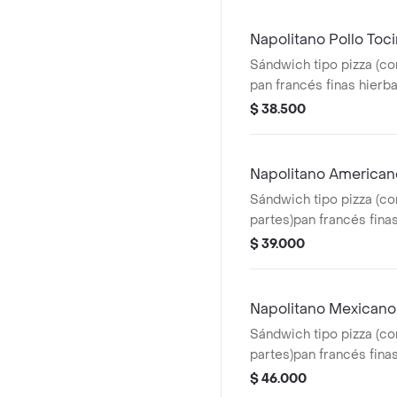
Napolitano Pollo Toci
Sándwich tipo pizza (co
pan francés finas hierba
napolitana, jamón, ques
$ 38.500
pollo, tocineta, miel, or
Napolitano American
Sándwich tipo pizza (co
partes)pan francés finas
napolitana, jamón, ques
$ 39.000
rayado, tocineta, queso
orégano
Napolitano Mexicano
Sándwich tipo pizza (co
partes)pan francés finas
napolitana, jamón, ques
$ 46.000
rayado,chili con carne,