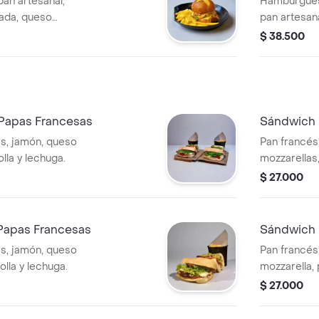
pan artesanal,
Hamburgues
zada, queso
pan artesana
ella y salsa de la
chimichurri
$ 38.500
cebolla y s
de papas fri
 Papas Francesas
Sándwich 
as, jamón, queso
Pan francés
lla y lechuga.
mozzarellas,
salsa de la 
$ 27.000
Papas Francesas
Sándwich 
as, jamón, queso
Pan francés
olla y lechuga.
mozzarella, 
de la casa.
$ 27.000