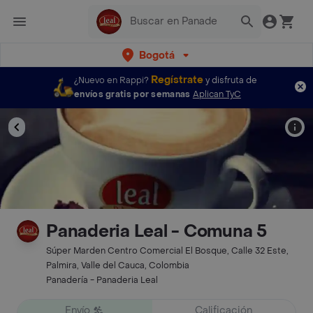
Bogotá
Regístrate
¿Nuevo en Rappi?
y disfruta de
envíos gratis por semanas
Aplican TyC
Panaderia Leal - Comuna 5
Súper Marden Centro Comercial El Bosque, Calle 32 Este,
Palmira, Valle del Cauca, Colombia
Panadería - Panaderia Leal
Envío
Calificación