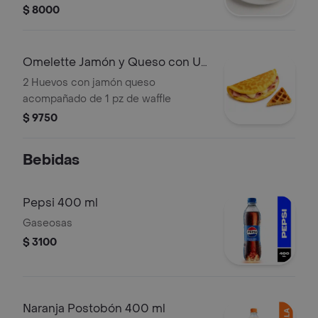
$ 8000
Omelette Jamón y Queso con Un
Waffle
2 Huevos con jamón queso
acompañado de 1 pz de waffle
$ 9750
Bebidas
Pepsi 400 ml
Gaseosas
$ 3100
Naranja Postobón 400 ml