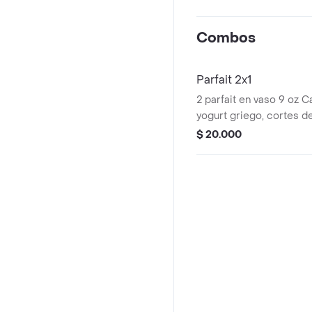
Combos
Parfait 2x1
2 parfait en vaso 9 oz C
yogurt griego, cortes de
mango, piña, fresa) gran
$ 20.000