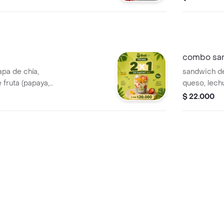
combo san
apa de chía,
sandwich de
 fruta (papaya,
queso, lech
ola y miel
$ 22.000