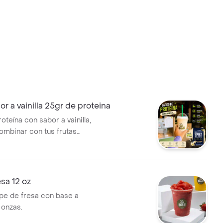
or a vainilla 25gr de proteina
oteína con sabor a vainilla,
combinar con tus frutas
Contiene 25 gramos de
 porción de 16 oz.
sa 12 oz
pe de fresa con base a
 onzas.