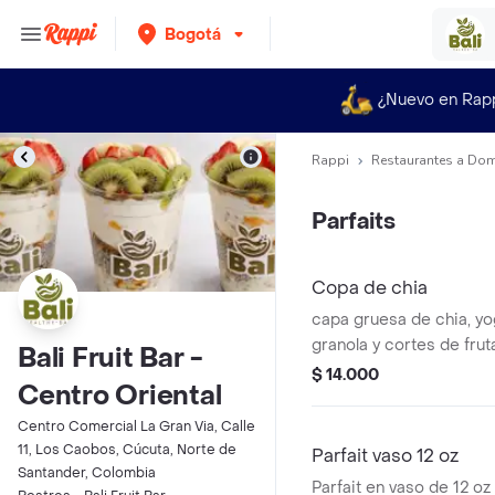
Bogotá
¿Nuevo en Rap
Rappi
Restaurantes a Dom
Parfaits
Copa de chia
capa gruesa de chia, yo
granola y cortes de frut
Bali Fruit Bar -
eleccion
$ 14.000
Centro Oriental
Centro Comercial La Gran Via, Calle
11, Los Caobos, Cúcuta, Norte de
Parfait vaso 12 oz
Santander, Colombia
Parfait en vaso de 12 o