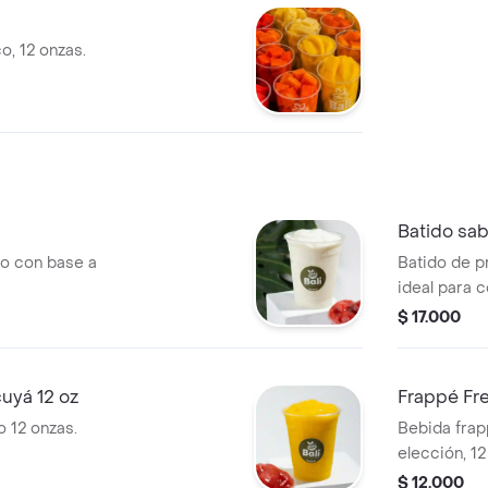
, 12 onzas.
Batido sab
o con base a
Batido de pr
ideal para 
favoritas. 
$ 17.000
proteína por
uyá 12 oz
Frappé Fre
 12 onzas.
Bebida frap
elección, 12
$ 12.000