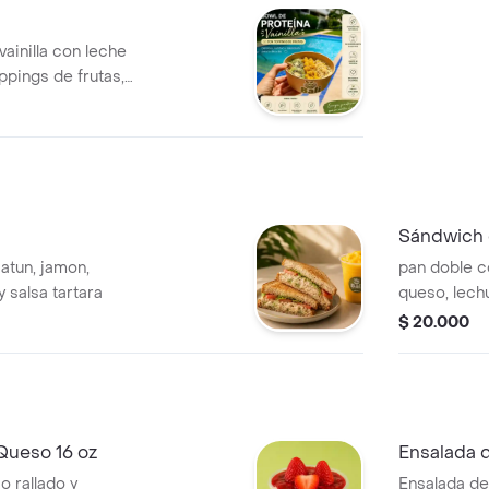
ainilla con leche
ppings de frutas,
con tu fruta
Sándwich 
atun, jamon,
pan doble c
 salsa tartara
queso, lechu
$ 20.000
Queso 16 oz
Ensalada d
 rallado y
Ensalada de 