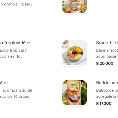
a y granola. Incluye
anzana.
 Tropical 16oz
Smoothie 
ngo tropical y
Base smooth
ionales, 16
acompañamie
onzas.
$ 20.000
6 oz
Batido sabo
ai acompañado de
Batido de pr
leccion. 16 onzas
agregale la 
16 OZr
$ 17.000