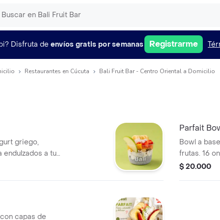
Registrarme
pi?
Disfruta de
envíos gratis por semanas
Tér
icilio
Restaurantes en Cúcuta
Bali Fruit Bar - Centro Oriental a Domicilio
Parfait Bow
gurt griego,
Bowl a base
a endulzados a tu
frutas. 16 o
$ 20.000
z con capas de