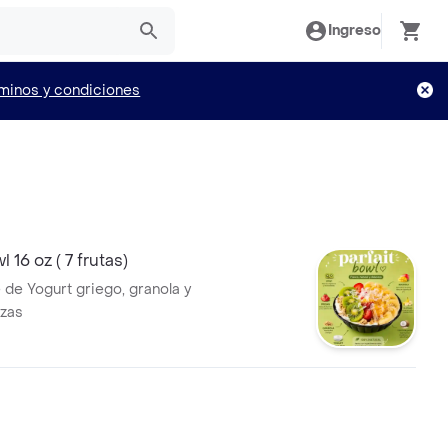
Ingreso
minos y condiciones
l 16 oz ( 7 frutas)
 de Yogurt griego, granola y
nzas