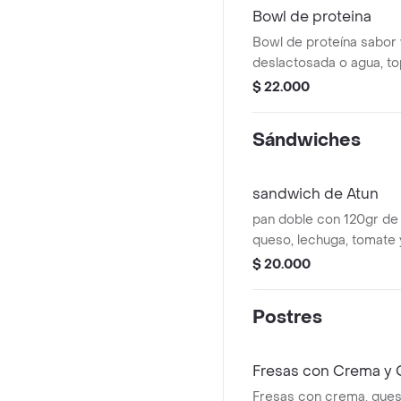
Bowl de proteina
Bowl de proteína sabor v
deslactosada o agua, to
miel y chía. Personaliza 
$ 22.000
favorita.
Sándwiches
sandwich de Atun
pan doble con 120gr de 
queso, lechuga, tomate y
$ 20.000
Postres
Fresas con Crema y 
Fresas con crema, queso