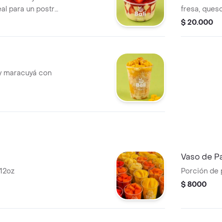
al para un postre
fresa, queso
$ 20.000
y maracuyá con
Vaso de P
 12oz
Porción de 
$ 8000