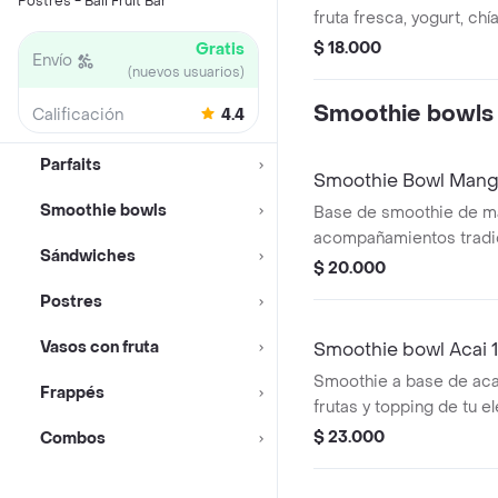
Postres - Bali Fruit Bar
fruta fresca, yogurt, chí
fresas, kiwi, banano y m
$ 18.000
Gratis
Envío
(nuevos usuarios)
Smoothie bowls
Calificación
4.4
Parfaits
Smoothie Bowl Mango
Smoothie bowls
Base de smoothie de ma
acompañamientos tradic
Sándwiches
onzas.
$ 20.000
Postres
Vasos con fruta
Smoothie bowl Acai 1
Smoothie a base de ac
Frappés
frutas y topping de tu e
$ 23.000
Combos