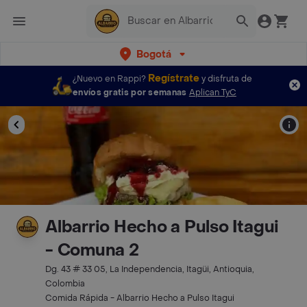
Bogotá
Regístrate
¿Nuevo en Rappi?
y disfruta de
envíos gratis por semanas
Aplican TyC
Albarrio Hecho a Pulso Itagui
- Comuna 2
Dg. 43 # 33 05, La Independencia, Itagüi, Antioquia,
Colombia
Comida Rápida - Albarrio Hecho a Pulso Itagui