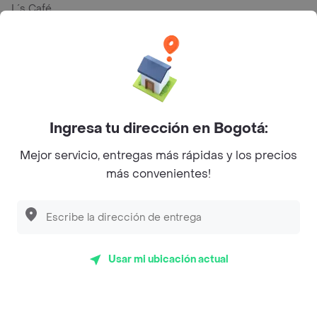
L´s Café
Philippe
Baskin Robbins
La Cesta
Mercari - Postres
Ingresa tu dirección en Bogotá:
Myriam Camhi Co
Mejor servicio, entregas más rápidas y los precios
más convenientes!
Magnifique
Empanaditas de Pipian - Empanadas
Desayunadero de la 42
Luisa Postres
Usar mi ubicación actual
Sopitas y Frijoladas
Subway