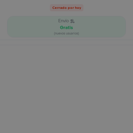
Cerrado por hoy
Envío
Gratis
(nuevos usuarios)