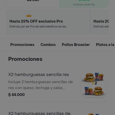
(nuevos usuarios)
Hasta 25% OFF exclusivo Pro
Hasta 20% 
Disfruta por ser Pro de este beneficio en los
Disfruta este de
restaurantes y tiendas más top.
en minutos.
Promociones
Combos
Pollos Broaster
Platos a la
Promociones
X2 hamburguesas sencilla res
Incluye 2 hamburguesas sencillas de
res con queso, lechuga y salsa,
acompañadas de papas fritas y jugo
$ 44.000
Hit de mango.
X2 hamburguesas sencillas de