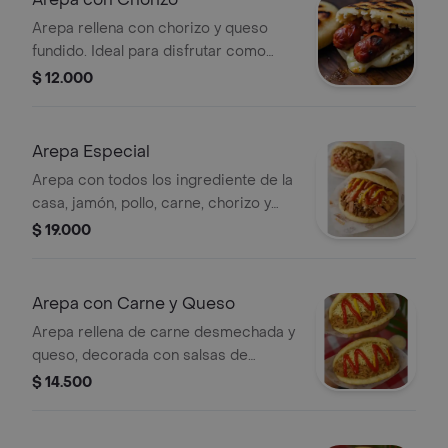
Arepa rellena con chorizo y queso
fundido. Ideal para disfrutar como
plato principal.
$ 12.000
Arepa Especial
Arepa con todos los ingrediente de la
casa, jamón, pollo, carne, chorizo y
queso
$ 19.000
Arepa con Carne y Queso
Arepa rellena de carne desmechada y
queso, decorada con salsas de
tomate y mostaza.
$ 14.500