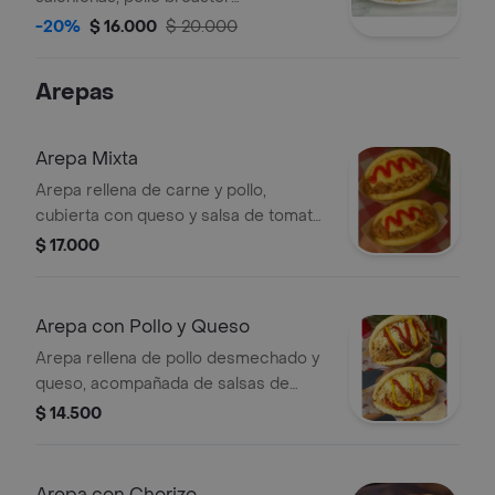
desmechado, queso rallado y salsas
-20%
$ 16.000
$ 20.000
Arepas
Arepa Mixta
Arepa rellena de carne y pollo,
cubierta con queso y salsa de tomate.
Incluye 1 pieza.
$ 17.000
Arepa con Pollo y Queso
Arepa rellena de pollo desmechado y
queso, acompañada de salsas de
tomate y mostaza.
$ 14.500
Arepa con Chorizo