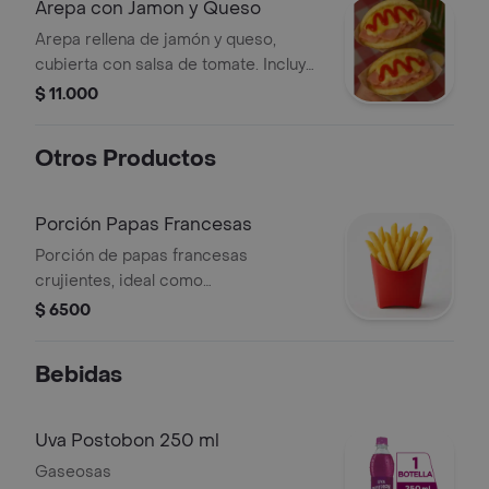
Arepa con Jamon y Queso
Arepa rellena de jamón y queso,
cubierta con salsa de tomate. Incluye
1 unidad.
$ 11.000
Otros Productos
Porción Papas Francesas
Porción de papas francesas
crujientes, ideal como
acompañamiento.
$ 6500
Bebidas
Uva Postobon 250 ml
Gaseosas