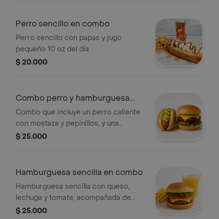
Perro sencillo en combo
Perro sencillo con papas y jugo
pequeño 10 oz del día
$ 20.000
Combo perro y hamburguesa
sencilla
Combo que incluye un perro caliente
con mostaza y pepinillos, y una
hamburguesa sencilla con queso,
$ 25.000
lechuga y tomate.
Hamburguesa sencilla en combo
Hamburguesa sencilla con queso,
lechuga y tomate, acompañada de
papas fritas y jugo pequeño de 10 oz.
$ 25.000