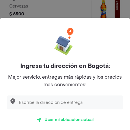
Cervezas
$ 6500
Aguila Cero 355 ml
Cervezas
$ 6000
Ingresa tu dirección en Bogotá:
Mejor servicio, entregas más rápidas y los precios
Cerveza Costeña Bacana Bot.
más convenientes!
320ml
Tipo de cerveza: Lager. País de
origen: Colombia. % Alcohol: 3.9%
$ 6000
Usar mi ubicación actual
Poker Sixpack 355 ml