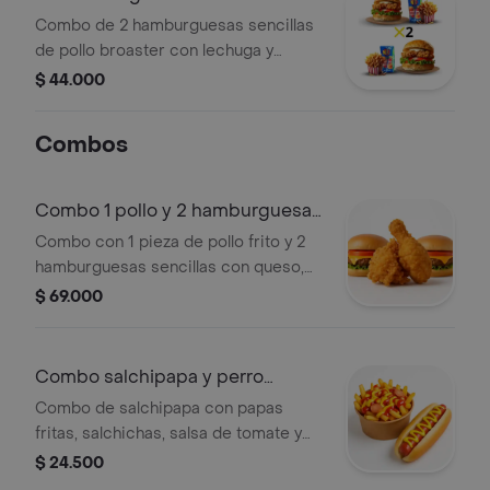
pollo
Combo de 2 hamburguesas sencillas
de pollo broaster con lechuga y
tomate, acompañadas de papas fritas
$ 44.000
y jugo Hit de mango.
Combos
Combo 1 pollo y 2 hamburguesas
senc
Combo con 1 pieza de pollo frito y 2
hamburguesas sencillas con queso,
lechuga y tomate.
$ 69.000
Combo salchipapa y perro
sencillo
Combo de salchipapa con papas
fritas, salchichas, salsa de tomate y
mostaza, acompañado de un perro
$ 24.500
caliente sencillo con mostaza.