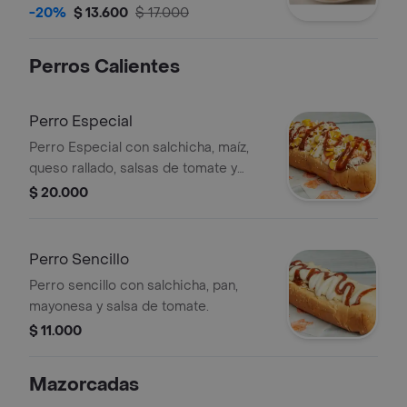
pan con ajonjolí.
-20%
$ 13.600
$ 17.000
Perros Calientes
Perro Especial
Perro Especial con salchicha, maíz,
queso rallado, salsas de tomate y
mayonesa en pan con ajonjolí.
$ 20.000
Perro Sencillo
Perro sencillo con salchicha, pan,
mayonesa y salsa de tomate.
$ 11.000
Mazorcadas