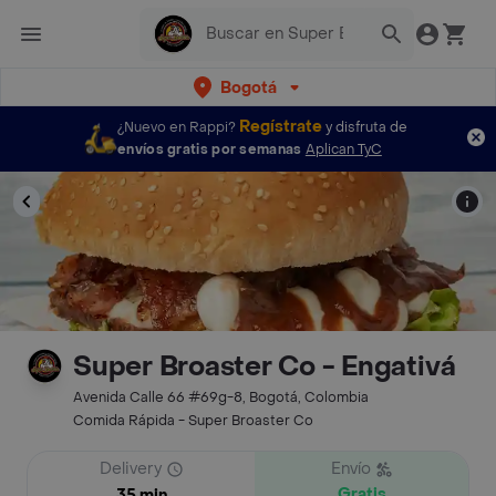
Bogotá
Regístrate
¿Nuevo en Rappi?
y disfruta de
envíos gratis por semanas
Aplican TyC
Super Broaster Co - Engativá
Avenida Calle 66 #69g-8, Bogotá, Colombia
Comida Rápida - Super Broaster Co
Delivery
Envío
Gratis
35 min