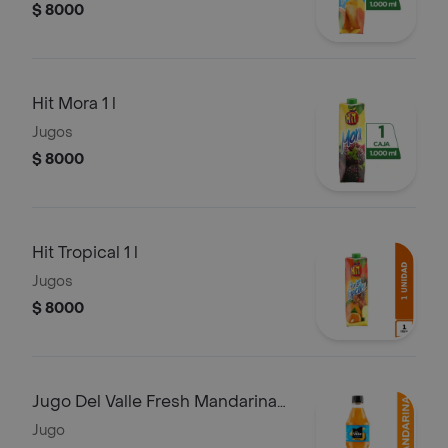
$ 8000
Hit Mora 1 l
Jugos
$ 8000
Hit Tropical 1 l
Jugos
$ 8000
Jugo Del Valle Fresh Mandarina
400ml
Jugo