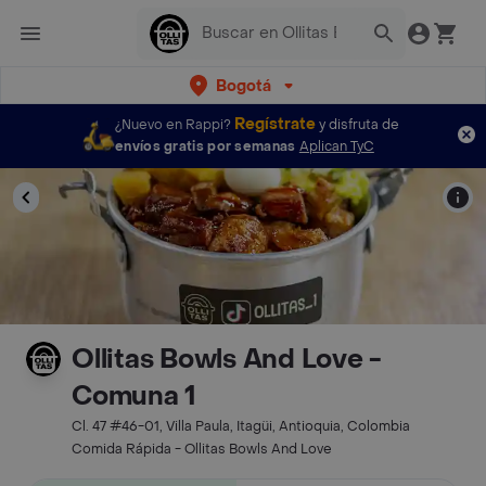
Bogotá
Regístrate
¿Nuevo en Rappi?
y disfruta de
envíos gratis por semanas
Aplican TyC
Ollitas Bowls And Love -
Comuna 1
Cl. 47 #46-01, Villa Paula, Itagüi, Antioquia, Colombia
Comida Rápida - Ollitas Bowls And Love