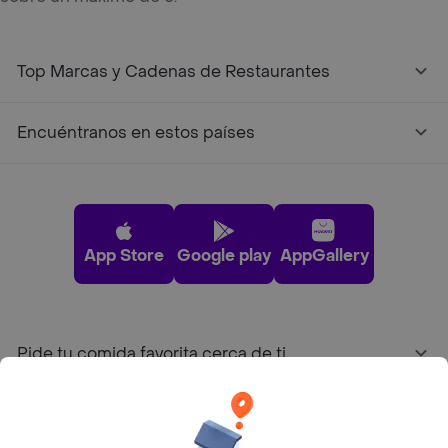
Top Marcas y Cadenas de Restaurantes
Encuéntranos en estos países
App Store
Google play
AppGallery
Pide tu comida favorita cerca de ti
Categorías