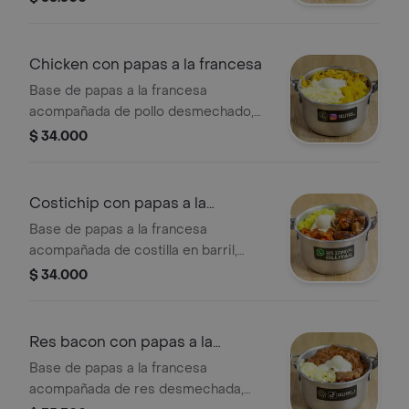
guacamole y huevito.
Chicken con papas a la francesa
Base de papas a la francesa
acompañada de pollo desmechado,
piña en trocitos, queso rayado, sour
$ 34.000
cream y huevito.
Costichip con papas a la
francesa
Base de papas a la francesa
acompañada de costilla en barril,
guacamole, hogao, sour cream y
$ 34.000
huevito.
Res bacon con papas a la
francesa
Base de papas a la francesa
acompañada de res desmechada,