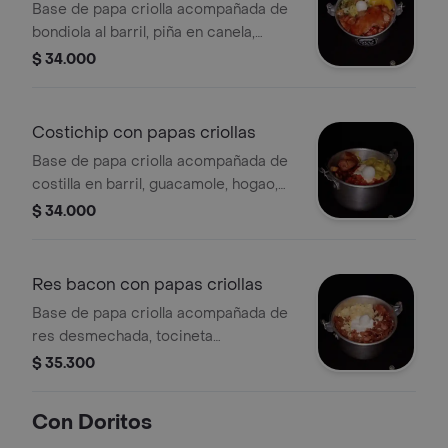
Base de papa criolla acompañada de
bondiola al barril, piña en canela,
guacamole, pico de gallo y huevito.
$ 34.000
Costichip con papas criollas
Base de papa criolla acompañada de
costilla en barril, guacamole, hogao,
sour cream y huevito.
$ 34.000
Res bacon con papas criollas
Base de papa criolla acompañada de
res desmechada, tocineta
caramelizada, sour cream, queso
$ 35.300
rayado y huevito.
Con Doritos