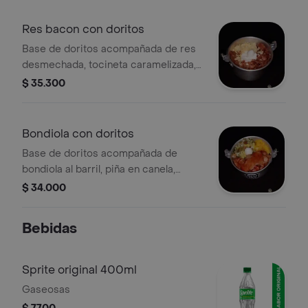
Res bacon con doritos
Base de doritos acompañada de res
desmechada, tocineta caramelizada,
sour cream, queso rayado y huevito.
$ 35.300
Bondiola con doritos
Base de doritos acompañada de
bondiola al barril, piña en canela,
guacamole, pico de gallo y huevito.
$ 34.000
Bebidas
Sprite original 400ml
Gaseosas