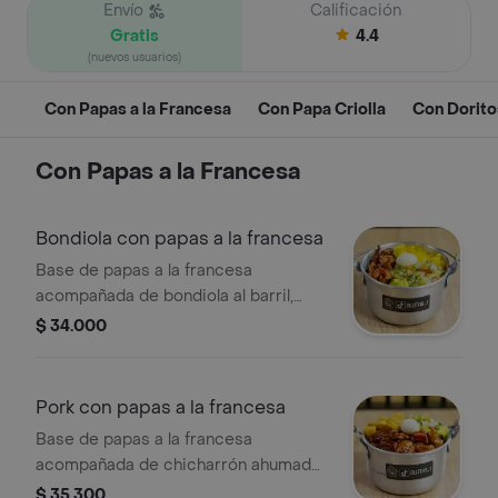
Envío
Calificación
Gratis
4.4
(nuevos usuarios)
Con Papas a la Francesa
Con Papa Criolla
Con Dorito
Con Papas a la Francesa
Bondiola con papas a la francesa
Base de papas a la francesa
acompañada de bondiola al barril,
piña en canela, guacamole, pico de
$ 34.000
gallo y huevito.
Pork con papas a la francesa
Base de papas a la francesa
acompañada de chicharrón ahumado,
platanito maduro, pico de gallo,
$ 35.300