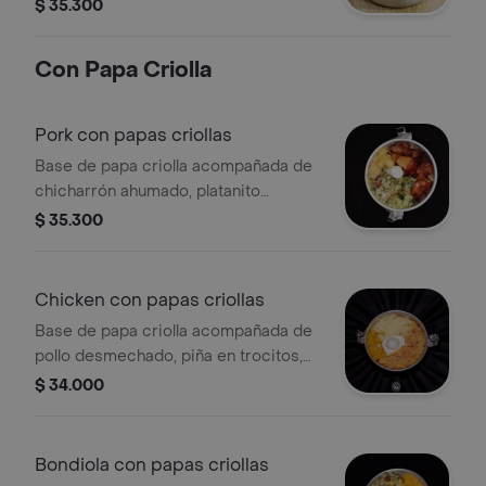
tocineta caramelizada, sour cream,
$ 35.300
queso rayado y huevito.
Con Papa Criolla
Pork con papas criollas
Base de papa criolla acompañada de
chicharrón ahumado, platanito
maduro, pico de gallo, guacamole y
$ 35.300
huevito.
Chicken con papas criollas
Base de papa criolla acompañada de
pollo desmechado, piña en trocitos,
queso rayado, sour cream y huevito.
$ 34.000
Bondiola con papas criollas