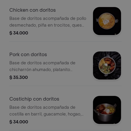
Chicken con doritos
Base de doritos acompañada de pollo
desmechado, piña en trocitos, queso
rayado, sour cream y huevito.
$ 34.000
Pork con doritos
Base de doritos acompañada de
chicharrón ahumado, platanito
maduro, pico de gallo, guacamole y
$ 35.300
huevito.
Costichip con doritos
Base de doritos acompañada de
costilla en barril, guacamole, hogao,
sour cream y huevito.
$ 34.000