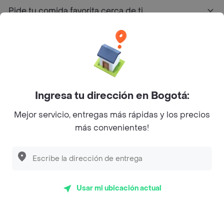
Pide tu comida favorita cerca de ti
Categorías
Únete a Rappi
Ingresa tu dirección en Bogotá:
Sobre Rappi
Mejor servicio, entregas más rápidas y los precios
más convenientes!
Facebook
Twitter
Instagram
©
2026
Rappi Inc. All rights reserved.
Usar mi ubicación actual
Rappi S.A.S. --- NIT 900.843.898-9 --- Calle 63 # 16A-02
Bogotá D.C. --- notificacionesrappi@rappi.com