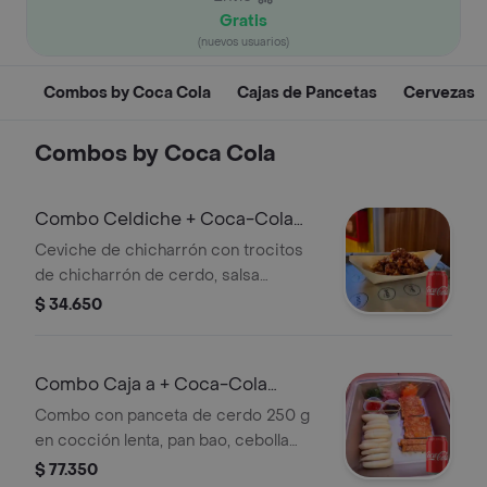
Gratis
(nuevos usuarios)
Combos by Coca Cola
Cajas de Pancetas
Cervezas
Combos by Coca Cola
Combo Celdiche + Coca-Cola
Sabor Original 330 ml
Ceviche de chicharrón con trocitos
de chicharrón de cerdo, salsa
acevichada cebolla, pimentón, mango,
$ 34.650
cilantro y limón + Gaseosa
Combo Caja a + Coca-Cola
Sabor Original 330 ml
Combo con panceta de cerdo 250 g
en cocción lenta, pan bao, cebolla
encurtida, zanahoria, cilantro y Coca-
$ 77.350