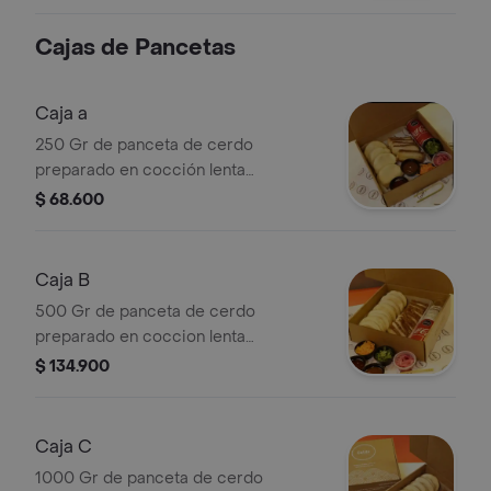
Cola Sabor Original 330 ml.
Cajas de Pancetas
Caja a
250 Gr de panceta de cerdo
preparado en cocción lenta
acompañada con pan bao, cebolla
$ 68.600
encurtida, tiras de zanahoria, cilantro
y una bebida a elegir.
Caja B
500 Gr de panceta de cerdo
preparado en coccion lenta
acompañada de pan bao, cebolla
$ 134.900
encurtida, tiras de zanahoria, cilantro
y dos bebidas a elegir.
Caja C
1000 Gr de panceta de cerdo