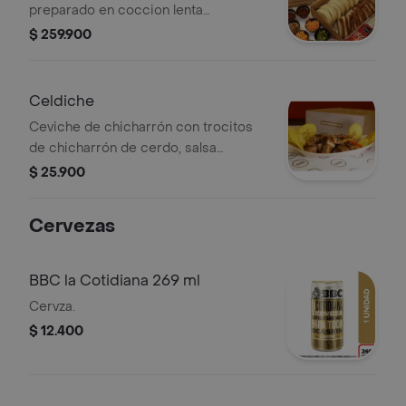
preparado en coccion lenta
acompañada de pan bao, cebolla
$ 259.900
encurtida, tiras de zanahoria, cilantro
y cuatro bebidas a elegir.
Celdiche
Ceviche de chicharrón con trocitos
de chicharrón de cerdo, salsa
acevichada cebolla, pimentón, mango,
$ 25.900
cilantro y limón
Cervezas
BBC la Cotidiana 269 ml
Cervza.
$ 12.400