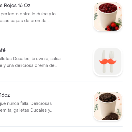
s Rojos 16 Oz
o perfecto entre lo dulce y lo
ciosas capas de cremita,
cales y frutos rojos que hacen
harada una experiencia
sa e irresistible. Ideal para
afé
lletas Ducales, brownie, salsa
e y una deliciosa crema de
e combinan en cada
Un postre cremoso, intenso y
a los amantes del café, ideal
tir.
16oz
ue nunca falla. Deliciosas
emita, galletas Ducales y
reo que crean la combinación
ave, cremoso e irresistible,
ompartir.