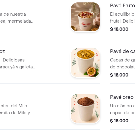
Pavé Fruto
a de nuestra
El equilibri
lea, mermelada
frutal. Deli
eso. Un sabor que
galletas Du
$ 18.000
ideal para
de cada cuc
usto más grande.
suave, cremo
compartir.
oz
Pavé de c
. Deliciosas
Capas de ga
racuyá y galletas
de chocolat
uilibrio perfecto
café que s
$ 18.000
 cítrico. Suave,
cucharada. 
e, ideal para
perfecto par
para compar
Pavé oreo 
ntes del Milo.
Un clásico q
mita de Milo y
capas de cr
ean la
trozos de O
$ 18.000
Suave, cremoso e
perfecta. Su
compartir.
ideal para c