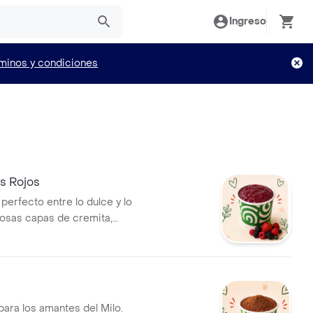
Ingreso
minos y condiciones
s Rojos
o perfecto entre lo dulce y lo
ciosas capas de cremita,
cales y frutos rojos que hacen
harada una experiencia
sa e irresistible.
para los amantes del Milo.