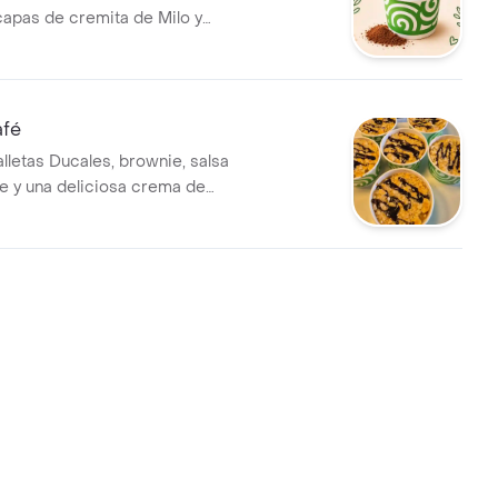
capas de cremita de Milo y
cales que crean la
 perfecta. Suave, cremoso e
afé
lletas Ducales, brownie, salsa
e y una deliciosa crema de
e combinan en cada
Un postre cremoso, intenso y
ra los amantes del café.