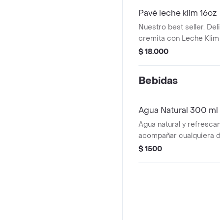
Pavé leche klim 16oz
Nuestro best seller. De
cremita con Leche Klim 
Ducales que crean la c
$ 18.000
perfecta. Suave, cremoso
ideal para compartir o 
Bebidas
más grande.
Agua Natural 300 ml
Agua natural y refrescan
acompañar cualquiera d
$ 1500