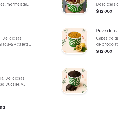
lea, mermelada
Deliciosas 
eso. Un sabor que
galletas Du
$ 12.000
combinación
irresistible.
Pavé de c
. Deliciosas
Capas de ga
racuyá y galletas
de chocolat
uilibrio perfecto
café que s
$ 12.000
 cítrico. Suave,
cucharada. 
e.
perfecto pa
la. Deliciosas
tas Ducales y
an la combinación
 e irresistible.
as