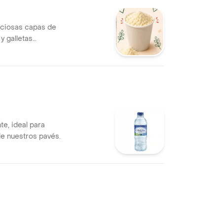
liciosas capas de
y galletas
ombinación
 e irresistible,
darte un gusto
te, ideal para
e nuestros pavés.