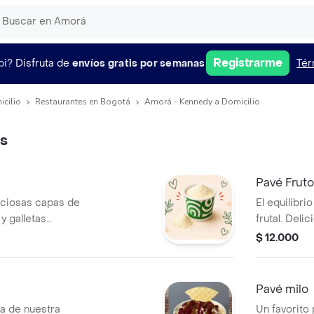
Registrarme
pi?
Disfruta de
envíos gratis por semanas
Tér
icilio
Restaurantes en Bogotá
Amorá - Kennedy a Domicilio
s
Pavé Fruto
liciosas capas de
El equilibri
y galletas
frutal. Deli
ombinación
galletas Du
$ 12.000
 e irresistible.
de cada cuc
suave, cremo
Pavé milo
a de nuestra
Un favorito 