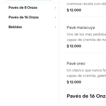
cremosa receta con ob
Pavés de 8 Onzas
de mora, arequipe y qu
$ 12.000
te hará volver por otro.
Pavés de 16 Onzas
Bebidas
Pavé maracuya
Uno de los más pedidos
capas de cremita de ma
Ducales que logran el eq
$ 12.000
entre lo dulce y un toque
refrescante e irresistibl
Pavé oreo
Un clásico que nunca fal
capas de cremita, galle
trozos de Oreo que cre
$ 12.000
perfecta. Suave, cremoso
Pavés de 16 Onz