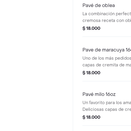
Pavé de oblea
La combinación perfect
cremosa receta con ob
de mora, arequipe y qu
$ 18.000
te hará volver por otro, 
compartir o darte un g
Pave de maracuya 16
Uno de los más pedidos
capas de cremita de ma
Ducales que logran el eq
$ 18.000
entre lo dulce y un toque
refrescante e irresistibl
compartir.
Pavé milo 16oz
Un favorito para los ama
Deliciosas capas de cre
galletas Ducales que cr
$ 18.000
combinación perfecta. 
irresistible, ideal para 