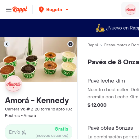
Bogotá
¿Nuevo en Rap
Rappi
Restaurantes a Dom
Pavés de 8 Onza
Pavé leche klim
Nuestro best seller. De
cremita con Leche Klim 
Amorá - Kennedy
Ducales que crean la c
$ 12.000
Carrera 98 # 2-20 torre 18 apto 103
perfecta. Suave, cremoso
Postres - Amorá
Pavé oblea 8onzas
Gratis
Envío
(nuevos usuarios)
La combinación perfect