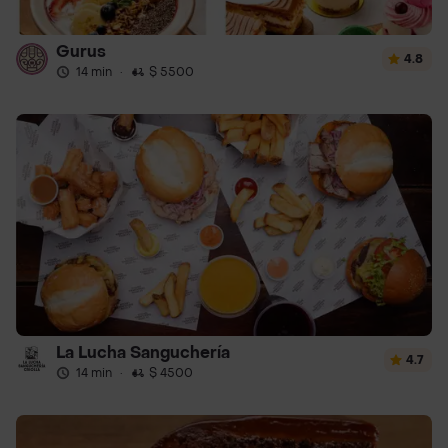
Gurus
4.8
14 min
·
$ 5500
La Lucha Sanguchería
4.7
14 min
·
$ 4500