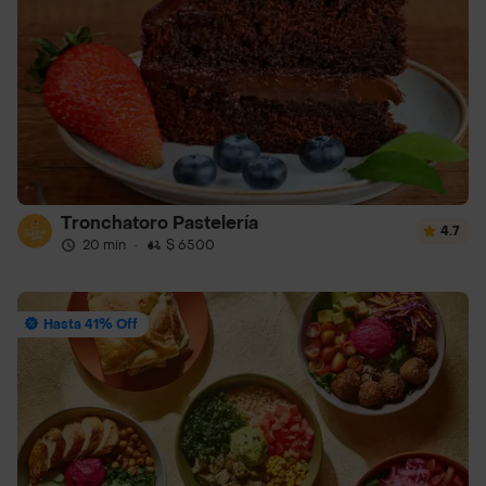
Tronchatoro Pastelería
4.7
20 min
·
$ 6500
Hasta 41% Off