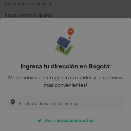
Restaurantes en Pitalito
Restaurantes en Ipiales
Restaurantes en San Andres
Restaurantes cerca de mi para pedir Comida a Domicilio -
Top Marcas y Cadenas de Restaurantes
Ingresa tu dirección en Bogotá:
Encuéntranos en estos países
Mejor servicio, entregas más rápidas y los precios
más convenientes!
App Store
Google play
AppGallery
Usar mi ubicación actual