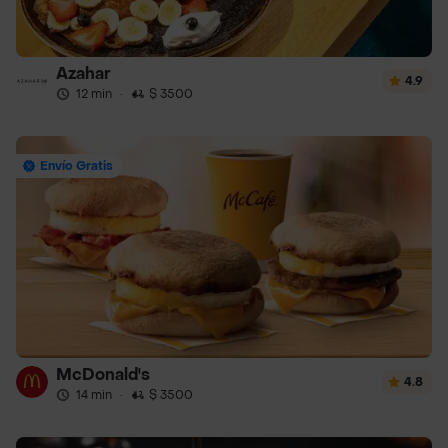
Azahar
4.9
12 min
·
$ 3500
Envío Gratis
McDonald's
4.8
14 min
·
$ 3500