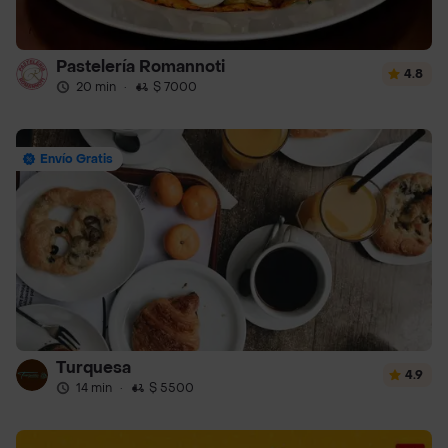
Pastelería Romannoti
4.8
20 min
·
$ 7000
Envío Gratis
Turquesa
4.9
14 min
·
$ 5500