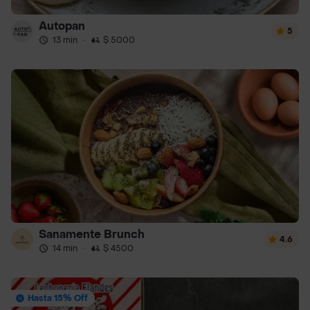
Autopan
5
13 min
·
$ 5000
Sanamente Brunch
4.6
14 min
·
$ 4500
Hasta 15% Off