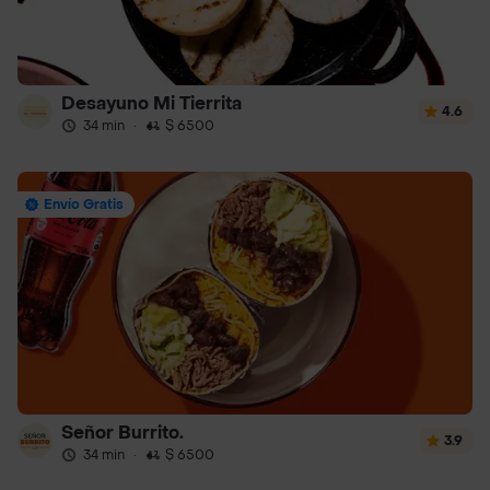
Desayuno Mi Tierrita
4.6
34 min
·
$ 6500
Envío Gratis
Señor Burrito.
3.9
34 min
·
$ 6500