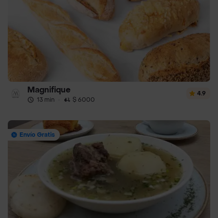
Magnifique
4.9
13 min
·
$ 6000
Envío Gratis