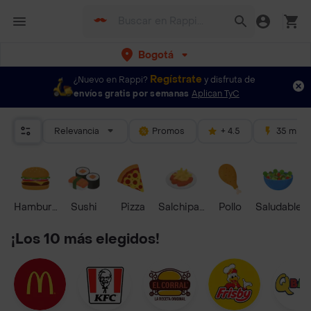
Bogotá
Regístrate
¿Nuevo en Rappi?
y disfruta de
envíos gratis por semanas
Aplican TyC
Relevancia
Promos
+ 4.5
35 mins
Hamburguesa
Sushi
Pizza
Salchipapas
Pollo
Saludable
¡Los 10 más elegidos!