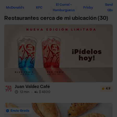
El Corral -
Sandwi
McDonald's
KFC
Frisby
Hamburguesa
Qban
Restaurantes cerca de mi ubicación
(30)
Juan Valdez Café
4.9
12 min
·
$ 4500
Envío Gratis