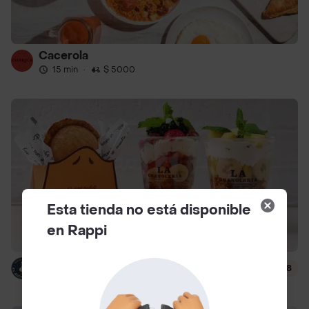
Cacerola
15 min
·
$ 5000
Esta tienda no está disponible
en Rappi
Al Agua Patos
4.8
19 min
·
$ 4500