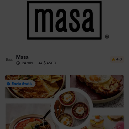
Masa
4.8
24 min
·
$ 4500
Envío Gratis