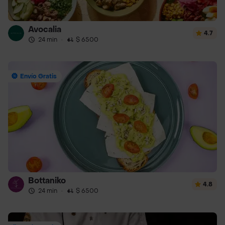
Avocalia
4.7
24 min
·
$ 6500
Envío Gratis
Bottaniko
4.8
24 min
·
$ 6500