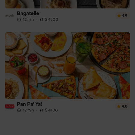
Bagatelle
4.9
12 min
·
$ 4500
Pan Pa' Ya!
4.8
12 min
·
$ 4400