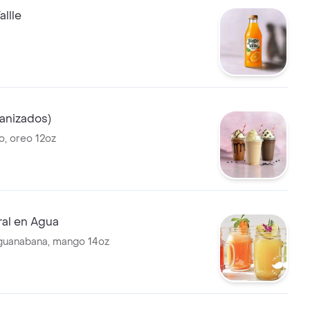
allle
anizados)
, oreo 12oz
ral en Agua
 guanabana, mango 14oz