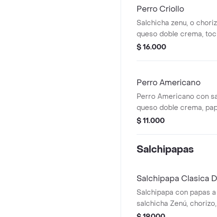
Perro Criollo
Salchicha zenu, o chori
queso doble crema, toci
carne desmechada, pol
$ 16.000
huevo de codorniz, papa
grille, salsas showy, to
Perro Americano
Perro Americano con sa
queso doble crema, pap
grille o cruda, salsas de
$ 11.000
mostaza y mayonesa.
Salchipapas
Salchipapa Clasica 
Salchipapa con papas a 
salchicha Zenú, chorizo
carne y huevo de codorn
$ 19.000