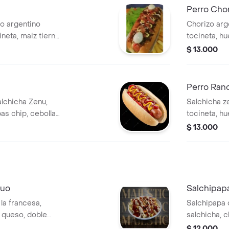
Perro Chor
zo argentino
Chorizo arg
neta, maiz tierno,
tocineta, h
lo desmechado,
cebolla gril
$ 13.000
s chip, cebolla
mostaza, m
mate, maiz
Perro Ran
lchicha Zenu,
Salchicha z
as chip, cebolla
tocineta, h
 piña, tomate,
cebolla gril
$ 13.000
mostaza, m
Duo
Salchipapa
la francesa,
Salchipapa 
, queso, doble
salchicha, c
iz.
huevo de co
$ 12.000