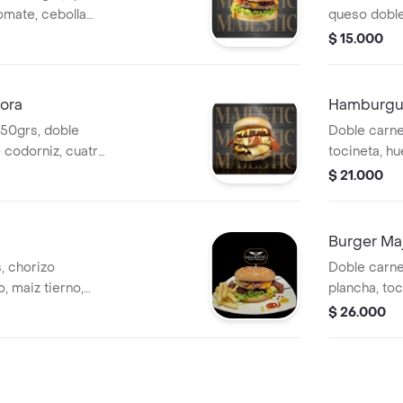
omate, cebolla
queso doble
sas de tomate,
codorniz, le
$ 15.000
papas chips
piña.
ora
Hamburgu
50grs, doble
Doble carne
e codorniz, cuatro
tocineta, h
huga, tomate,
doble crema,
$ 21.000
e showy, crema de
de tomate, 
Burger Ma
, chorizo
Doble carne 
o, maiz tierno,
plancha, toc
queso doble
champiñones
$ 26.000
 hogao, salsas de
lechuga, tom
tomate, sho