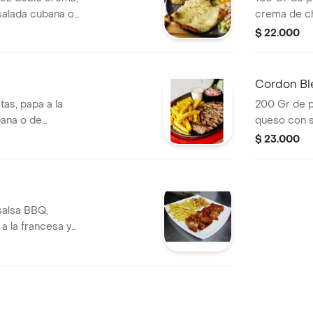
nsalada cubana o
crema de ch
francesa, y
$ 22.000
verduras.
Cordon Bl
as, papa a la
200 Gr de p
bana o de
queso con s
la francesa
$ 23.000
verduras
salsa BBQ,
 la francesa y