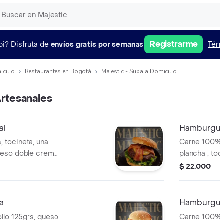
Registrarme
pi?
Disfruta de
envíos gratis por semanas
Tér
icilio
Restaurantes en Bogotá
Majestic - Suba a Domicilio
rtesanales
al
Hamburgu
 tocineta, una
Carne 100% r
ueso doble crema,
plancha , to
grille, salsas de
huevo de co
$ 22.000
crema, lechu
salsas de t
a
Hamburgu
llo 125grs, queso
Carne 100% 