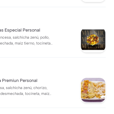
as Especial Personal
ancesa, salchicha zenú, pollo,
chada, maiz tierno, tocineta,
eso doble crema
 Premiun Personal
a, salchicha zenú, chorizo,
e desmechada, tocineta, maiz
so doble crema.