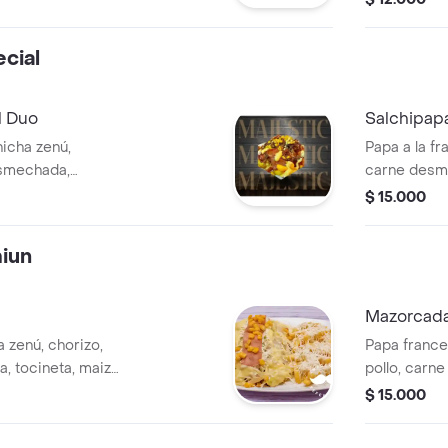
cial
l Duo
Salchipap
icha zenú,
Papa a la fr
esmechada,
carne desme
chorizo, qu
$ 15.000
iun
Mazorcada
 zenú, chorizo,
Papa frances
, tocineta, maiz
pollo, carn
ma.
tierno, que
$ 15.000