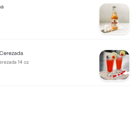
na
 Cerezada
erezada 14 oz