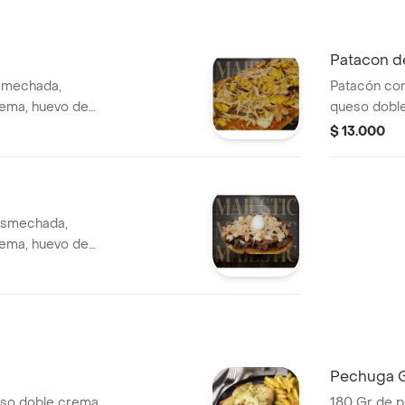
Patacon d
esmechada,
Patacón con
rema, huevo de
queso doble
a
sobre plátan
$ 13.000
desmechada,
rema, huevo de
Pechuga G
so doble crema,
180 Gr de p