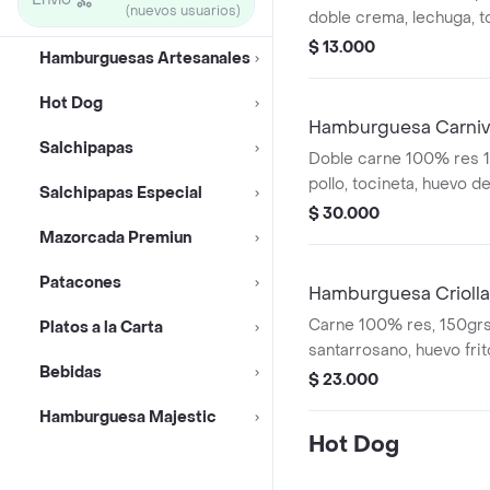
(nuevos usuarios)
doble crema, lechuga, t
grille, papas chips, sal
$ 13.000
Hamburguesas Artesanales
showy y piña.
Hot Dog
Hamburguesa Carniv
Salchipapas
Doble carne 100% res 1
pollo, tocineta, huevo d
Salchipapas Especial
queso doble crema, lec
$ 30.000
cebolla grille, salsas d
Mazorcada Premiun
leña y bbq.
Patacones
Hamburguesa Criolla
Carne 100% res, 150grs
Platos a la Carta
santarrosano, huevo frit
Bebidas
platano maduro, doble 
$ 23.000
crema, lechuga, tomate,
Hamburguesa Majestic
tomate, showy y maiz.
Hot Dog