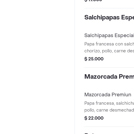
Salchipapas Espe
Salchipapas Especia
Papa francesa con salch
chorizo, pollo, carne d
tocineta y maíz tierno.
$ 25.000
Mazorcada Prem
Mazorcada Premiun
Papa francesa, salchicha
pollo, carne desmechada
tierno, queso doble cre
$ 22.000