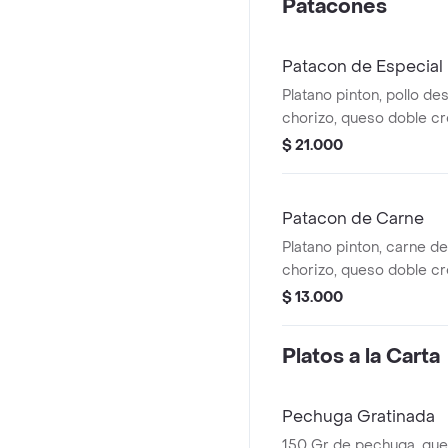
Patacones
Patacon de Especial
Platano pinton, pollo d
chorizo, queso doble c
codorniz , maiz, tocinet
$ 21.000
Patacon de Carne
Platano pinton, carne 
chorizo, queso doble c
codorniz
$ 13.000
Platos a la Carta
Pechuga Gratinada
150 Gr de pechuga, que