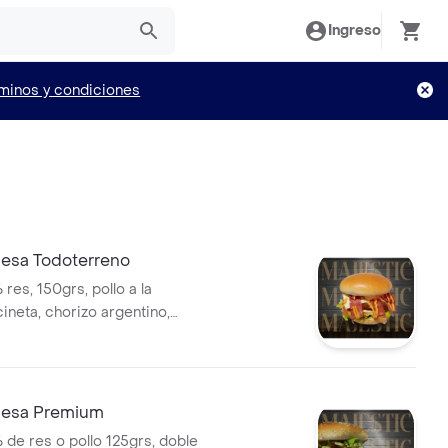
Ingreso
minos y condiciones
esa Todoterreno
es, 150grs, pollo a la
cineta, chorizo argentino,
dorniz, doble queso doble
ga, tomate, cebolla grille,
omate, showy y bbq.
esa Premium
de res o pollo 125grs, doble