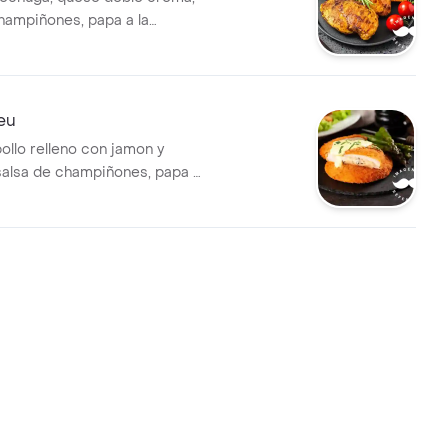
ampiñones, papa a la
 ensalada cubana o de
eu
ollo relleno con jamon y
alsa de champiñones, papa a
 y ensalasa cubana o de