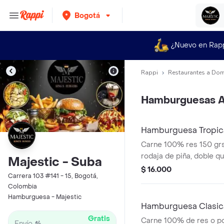
Bogotá
¿Nuevo en Rap
Rappi
Restaurantes a Dom
Hamburguesas A
Hamburguesa Tropic
Carne 100% res 150 grs,
rodaja de piña, doble q
Majestic - Suba
lechuga, tomate, cebolla 
$ 16.000
Carrera 103 #141 - 15, Bogotá,
showy y crema de leña.
Colombia
Hamburguesa - Majestic
Hamburguesa Clasic
Gratis
Carne 100% de res o po
Envío