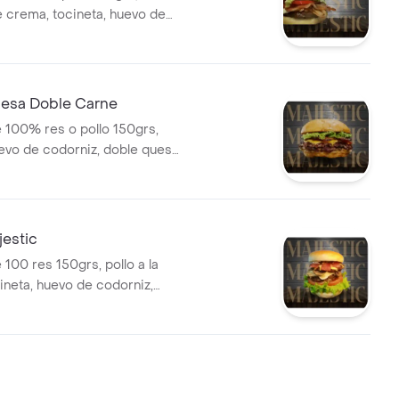
 crema, tocineta, huevo de
chuga, tomate, cebolla grille,
, salsas de tomate, showy y
esa Doble Carne
 100% res o pollo 150grs,
uevo de codorniz, doble queso
 tomate, cebolla grille, salsas
showy y bbq.
jestic
100 res 150grs, pollo a la
ineta, huevo de codorniz,
, triple queso doble crema,
ate, cebolla grille, salsas de
wy y crema de leña