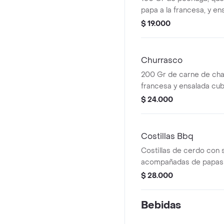
papa a la francesa, y e
de verduras.
$ 19.000
Churrasco
200 Gr de carne de chat
francesa y ensalada cu
verduras
$ 24.000
Costillas Bbq
Costillas de cerdo con 
acompañadas de papas a
ensalada. Peso: 350 g.
$ 28.000
Bebidas