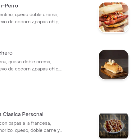
i-Perro
entino, queso doble crema,
uevo de codorniz,papas chip,
le o cruda salsas piña, tomate,
ayoneza y rosada
chero
enu, queso doble crema,
uevo de codorniz,papas chip,
le o cruda salsas piña, tomate,
ayoneza y rosada
 Clasica Personal
con papas a la francesa,
horizo, queso, doble carne y
dorniz. Cubierta con salsas.