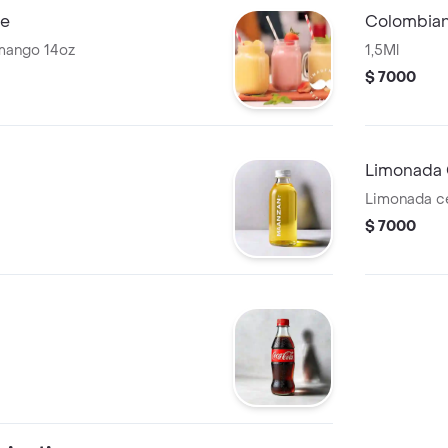
he
Colombia
 mango 14oz
1,5Ml
$ 7000
Limonada
Limonada c
$ 7000