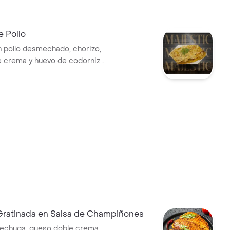
e Pollo
 pollo desmechado, chorizo,
 crema y huevo de codorniz
o pintón.
ratinada en Salsa de Champiñones
echuga, queso doble crema,