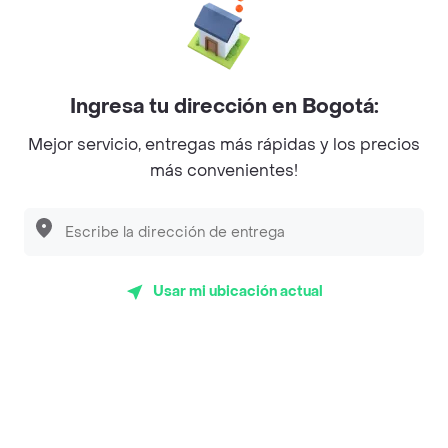
La Cesta
Mercari - Postres
Ingresa tu dirección en Bogotá:
Myriam Camhi Co
Mejor servicio, entregas más rápidas y los precios
Magnifique
más convenientes!
Empanaditas de Pipian - Empanadas
Desayunadero de la 42
Luisa Postres
Usar mi ubicación actual
Sopitas y Frijoladas
Subway
Top Marcas y Cadenas de Restaurantes