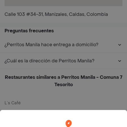
Calle 103 #34-31, Manizales, Caldas, Colombia
Preguntas frecuentes
¿Perritos Manila hace entrega a domicilio?
¿Cuál es la dirección de Perritos Manila?
Restaurantes similares a Perritos Manila - Comuna 7
Tesorito
L´s Café
Philippe
Baskin Robbins