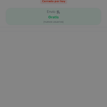
Cerrado por hoy
Envío
Gratis
(nuevos usuarios)