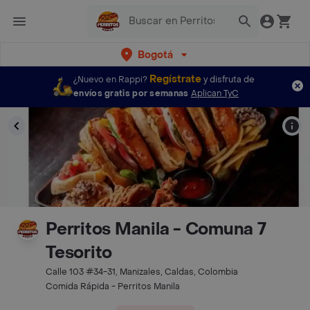
Bogotá
Regístrate
¿Nuevo en Rappi?
y disfruta de
envíos gratis por semanas
Aplican TyC
Perritos Manila - Comuna 7
Tesorito
Calle 103 #34-31, Manizales, Caldas, Colombia
Comida Rápida - Perritos Manila