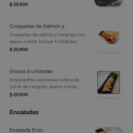
$ 25.900
Croquetas de Salmón y
Cangrejo(4u)
Croquetas de salmón y cangrejo con
queso crema. Incluye 4 unidades.
$ 25.900
Giosas 6 unidades
Empanaditas japonesas rellena de
carne de cangrejo, queso crema,
cebolla larga .
$ 25.900
Ensaladas
Ensalada Enzo