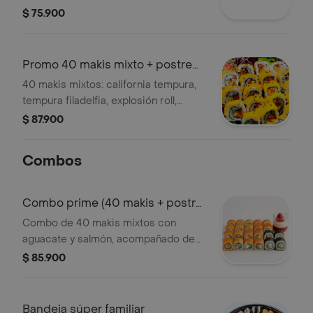
aguacate y sésamo.
$ 75.900
Promo 40 makis mixto + postre
gratis
40 makis mixtos: california tempura,
tempura filadelfia, explosión roll,
salmón skin. Incluye postre gratis.
$ 87.900
Combos
Combo prime (40 makis + postre
)
Combo de 40 makis mixtos con
aguacate y salmón, acompañado de
un postre de fresa.
$ 85.900
Bandeja súper familiar