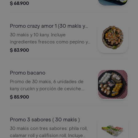
$ 68.900
Promo crazy amor 1 (30 makis y
10 kany)
30 makis y 10 kany. Incluye
ingredientes frescos como pepino y
aguacate.
$ 83.900
Promo bacano
Promo de 30 makis, 6 unidades de
kany cruckn y porción de ceviche.
Incluye rollos con plátano y ajonjolí.
$ 85.900
Promo 3 sabores ( 30 makis )
30 makis con tres sabores: phila roll,
calamar roll y califision roll. Incluye