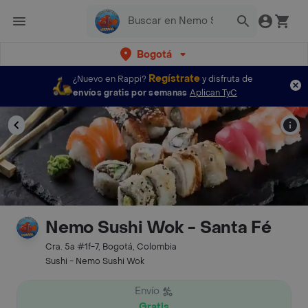
Bogotá
Regístrate
¿Nuevo en Rappi?
y disfruta de
envíos gratis por semanas
Aplican TyC
Nemo Sushi Wok - Santa Fé
Cra. 5a #1f-7, Bogotá, Colombia
Sushi - Nemo Sushi Wok
Envío
Gratis