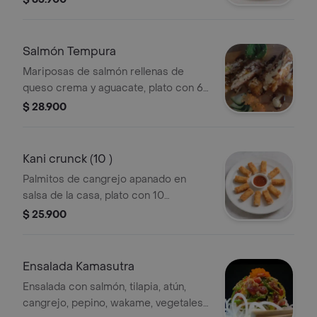
Salmón Tempura
Mariposas de salmón rellenas de
queso crema y aguacate, plato con 6
unidades.
$ 28.900
Kani crunck (10 )
Palmitos de cangrejo apanado en
salsa de la casa, plato con 10
unidades.
$ 25.900
Ensalada Kamasutra
Ensalada con salmón, tilapia, atún,
cangrejo, pepino, wakame, vegetales