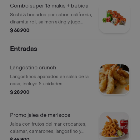
Combo súper 15 makis + bebida
Sushi 5 bocados por sabor: california,
dinamita roll, salmón sking y jugo
natural sabor a elección
$ 68.900
Entradas
Langostino crunch
Langostinos apanados en salsa de la
casa, incluye 5 unidades.
$ 28.900
Promo jalea de mariscos
Jalea con frutos del mar crocantes,
calamar, camarones, langostino y
coca-cola sabor original 250 ml
$ 65.900