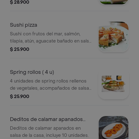
tempura, aguacate , salsa picante.
$ 28.900
Sushi pizza
Sushi con frutos del mar, salmón,
tilapia, atún, aguacate bañado en salsa
de la casa y sésamo.
$ 25.900
Spring rollos ( 4 u)
4 unidades de spring rollos rellenos
de vegetales, acompañados de salsa
tonkatsu.
$ 25.900
Deditos de calamar apanados
(10u)
Deditos de calamar apanados en
salsa de la casa, incluye 10 unidades.