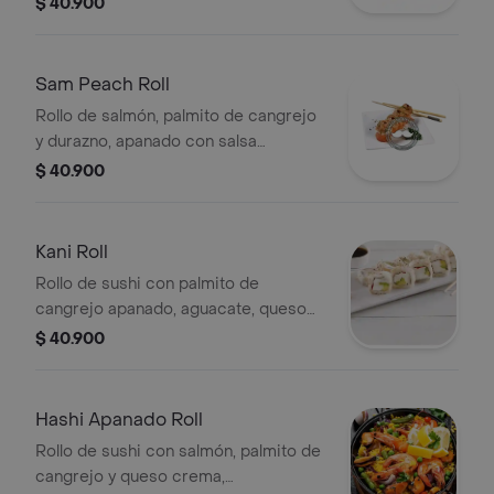
$ 40.900
Sam Peach Roll
Rollo de salmón, palmito de cangrejo
y durazno, apanado con salsa
dinamita.
$ 40.900
Kani Roll
Rollo de sushi con palmito de
cangrejo apanado, aguacate, queso
crema y topping de mango.
$ 40.900
Hashi Apanado Roll
Rollo de sushi con salmón, palmito de
cangrejo y queso crema,