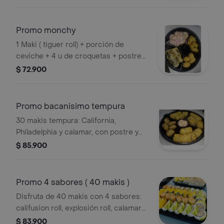
Promo monchy
1 Maki ( tiguer roll) + porción de
ceviche + 4 u de croquetas + postre
banana tempura . .
$ 72.900
Promo bacanisimo tempura
30 makis tempura: California,
Philadelphia y calamar, con postre y
porción de dinamita.
$ 85.900
Promo 4 sabores ( 40 makis )
Disfruta de 40 makis con 4 sabores:
califusion roll, explosión roll, calamar
roll y phila roll.
$ 83.900