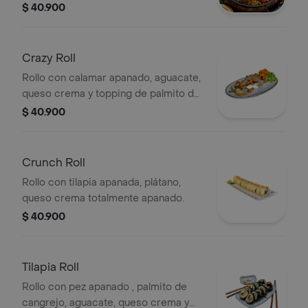
completamente apanado.
$ 40.900
Crazy Roll
Rollo con calamar apanado, aguacate,
queso crema y topping de palmito de
cangrejo.
$ 40.900
Crunch Roll
Rollo con tilapia apanada, plátano,
queso crema totalmente apanado.
$ 40.900
Tilapia Roll
Rollo con pez apanado , palmito de
cangrejo, aguacate, queso crema y