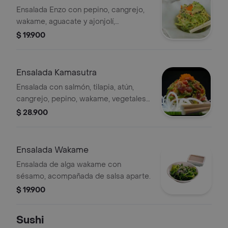
Ensalada Enzo con pepino, cangrejo,
wakame, aguacate y ajonjolí,
acompañada de salsa de la casa.
$ 19.900
Ensalada Kamasutra
Ensalada con salmón, tilapia, atún,
cangrejo, pepino, wakame, vegetales
tempura, aguacate , salsa picante.
$ 28.900
Ensalada Wakame
Ensalada de alga wakame con
sésamo, acompañada de salsa aparte.
$ 19.900
Sushi