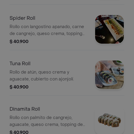
Incluye salsa de soya.
Spider Roll
Rollo con langostino apanado, carne
de cangrejo, queso crema, topping
de aguacate y salsa de rocoto.
$ 40.900
Tuna Roll
Rollo de atún, queso crema y
aguacate, cubierto con ajonjolí.
$ 40.900
Dinamita Roll
Rollo con palmito de cangrejo,
aguacate, queso crema, topping de
ajonjolí y pasta de dinamita.
$ 40.900