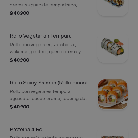
crema y aguacate tempurizado,
cubierto con salsa especial.
$ 40.900
Rollo Vegetarian Tempura
Rollo con vegetales, zanahoria ,
wakame , pepino , queso crema y
aguacate. .
$ 40.900
Rollo Spicy Salmon (Rollo Picante
)
Rollo con vegetales tempura,
aguacate, queso crema, topping de
ajonjolí, salomn, cebollín y salsa
$ 40.900
picante.
Proteína 4 Roll