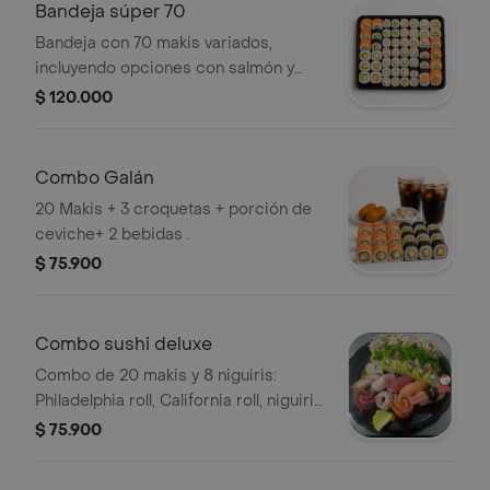
Bandeja súper 70
Bandeja con 70 makis variados,
incluyendo opciones con salmón y
pepino.
$ 120.000
Combo Galán
20 Makis + 3 croquetas + porción de
ceviche+ 2 bebidas .
$ 75.900
Combo sushi deluxe
Combo de 20 makis y 8 niguiris:
Philadelphia roll, California roll, niguiris
de palmito de cangrejo, tilapia y atún.
$ 75.900