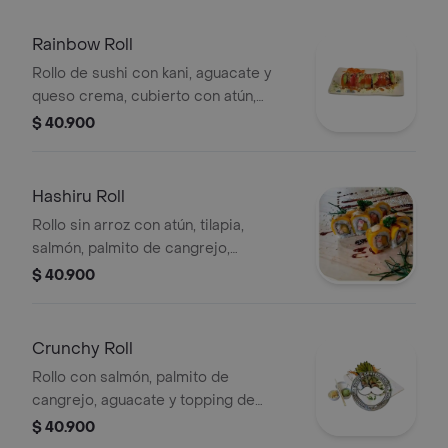
Rainbow Roll
Rollo de sushi con kani, aguacate y
queso crema, cubierto con atún,
tilapia y salmón. Decorado con salsas
$ 40.900
y semillas de ajonjolí.
Hashiru Roll
Rollo sin arroz con atún, tilapia,
salmón, palmito de cangrejo,
langostino apanado, calamar crunch,
$ 40.900
aguacate, queso crema, topping de
pasta dinamita.
Crunchy Roll
Rollo con salmón, palmito de
cangrejo, aguacate y topping de
canuki.
$ 40.900