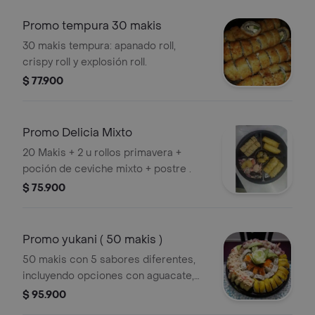
Promo tempura 30 makis
30 makis tempura: apanado roll,
crispy roll y explosión roll.
$ 77.900
Promo Delicia Mixto
20 Makis + 2 u rollos primavera +
poción de ceviche mixto + postre .
$ 75.900
Promo yukani ( 50 makis )
50 makis con 5 sabores diferentes,
incluyendo opciones con aguacate,
plátano y topping de cebolla morada.
$ 95.900