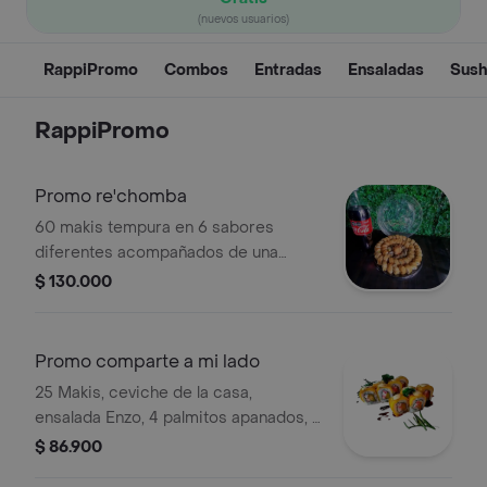
(nuevos usuarios)
RappiPromo
Combos
Entradas
Ensaladas
Sush
RappiPromo
Promo re'chomba
60 makis tempura en 6 sabores
diferentes acompañados de una
Coca-Cola de 1.5 litros.
$ 130.000
Promo comparte a mi lado
25 Makis, ceviche de la casa,
ensalada Enzo, 4 palmitos apanados, 4
palitos de calamar crunck y postre.
$ 86.900