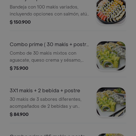
Bandeja con 100 makis variados,
incluyendo opciones con salmón, atún
y tamago. Ideal para compartir en
$ 150.900
familia.
Combo prime ( 30 makis + postre
)
Combo de 30 makis mixtos con
aguacate, queso crema y sésamo,
acompañado de un postre.
$ 75.900
3X1 makis + 2 bebida + postre
30 makis de 3 sabores diferentes,
acompañados de 2 bebidas y un
postre.
$ 84.900