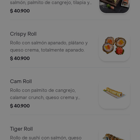
salmón, palmito de cangrejo, tilapia y
aguacate.
$ 40.900
Crispy Roll
Rollo con salmón apanado, plátano y
queso crema, totalmente apanado.
$ 40.900
Cam Roll
Rollo con palmito de cangrejo,
calamar crunch, queso crema y
aguacate forrado con camote
$ 40.900
crocante.
Tiger Roll
Rollo de sushi con salmón, queso