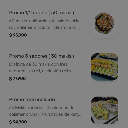
Promo 1/2 cupón ( 50 makis )
50 makis: california roll, salmón skin
roll, calamar cruck roll, dinamita roll,
apanado roll.
$ 95.900
Promo 3 sabores ( 30 makis )
Disfruta de 30 makis con tres
sabores: Ika roll, explosión roll y
salmón crispi.
$ 77.900
Promo todo incluído
35 Makis variados, 4 unidades de
calamar crunck, 4 unidades de kany
crunck y postre.
$ 94.900