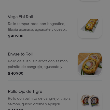
Vega Ebi Roll
Rollo tempurizado con langostino,
tilapia apanada, aguacate y queso
crema.
$ 40.900
Envuelto Roll
Rollo de sushi sin arroz con salmón,
palmito de cangrejo, aguacate y
queso crema, apanado y con topping
$ 40.900
de dinamita.
Rollo Ojo de Tigre
Rollo con palmito de cangrejo, tilapia,
salmón, queso crema y ajonjolí.
Incluye aguacate y alga nori.