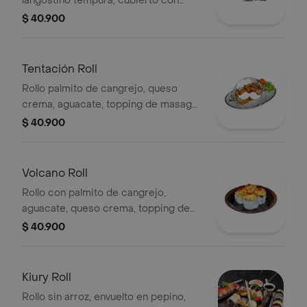
langostino tempura, cubierto con
salmón, atún, tilapia y aguacate.
$ 40.900
Tentación Roll
Rollo palmito de cangrejo, queso
crema, aguacate, topping de masago,
ajonjolí, rebozado con camarones en
$ 40.900
panko y salsa caribeña
Volcano Roll
Rollo con palmito de cangrejo,
aguacate, queso crema, topping de
masago y ajonjolí, rebozado en salsa
$ 40.900
volcano.
Kiury Roll
Rollo sin arroz, envuelto en pepino,