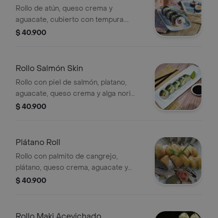
Rollo de atún, queso crema y
aguacate, cubierto con tempura.
Incluye salsa para acompañar.
$ 40.900
Rollo Salmón Skin
Rollo con piel de salmón, platano,
aguacate, queso crema y alga nori
por fuera.
$ 40.900
Plátano Roll
Rollo con palmito de cangrejo,
plátano, queso crema, aguacate y
topping de plátano.
$ 40.900
Rollo Maki Acevichado