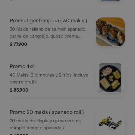
Promo tiger tempura ( 30 makis )
30 Makis relleno de salmón apanado,
carne de cangrejo, queso crema
tempurizado.
$ 77.900
Promo 4x4
40 Makis: 2 tempuras y 2 fríos. Incluye
postre gratis.
$ 85.900
Promo 20 makis ( apanado roll )
20 makis de tilapia y queso crema,
completamente apanados.