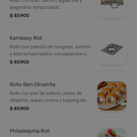
Rollo con atún, salmón, aguacate y
langostino tempurizado.
$ 40.900
Kamikasy Roll
Rollo con palmito de cangrejo, salmón
y atún tempurizados con aguacate y
masago, cubierto con semillas de
$ 40.900
sésamo.
Rollo Skin Dinamita
Rollo con piel de salmón, pasta de
dinamita, queso crema y topping de
ajonjolí.
$ 40.900
Philadelphia Roll