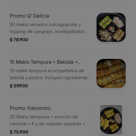
Promo Q' Delicia
30 makis variados con aguacate y
topping de cangrejo, acompañados
de ensalada de pulpo. Incluye jengibre
$ 78.900
y wasabi.
15 Makis Tempura + Bebida +
Postre
15 makis tempura acompañados de
bebida y postre. Incluyen ingredientes
como pollo y aguacate.
$ 59.900
Promo Yokomoto
20 Makis tempuras + porción de
ceviche + 4 u de calamar apanado +
postre gratis .
$ 75.900