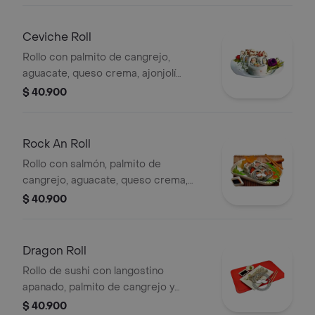
Ceviche Roll
Rollo con palmito de cangrejo,
aguacate, queso crema, ajonjolí
topping de tilapia, cebolla, cilantro y
$ 40.900
leche de tigre.
Rock An Roll
Rollo con salmón, palmito de
cangrejo, aguacate, queso crema,
apanado y pasta dinamita.
$ 40.900
Dragon Roll
Rollo de sushi con langostino
apanado, palmito de cangrejo y
aguacate, cubierto con ajonjolí.
$ 40.900