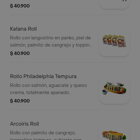
topping de ajonjolí.
$ 40.900
Katana Roll
Rollo con langostino en panko, piel de
salmón, palmito de cangrejo y topping
de aguacate.
$ 40.900
Rollo Philadelphia Tempura
Rollo con salmón, aguacate y queso
crema, totalmente apanado.
$ 40.900
Arcoiris Roll
Rollo con palmito de cangrejo,