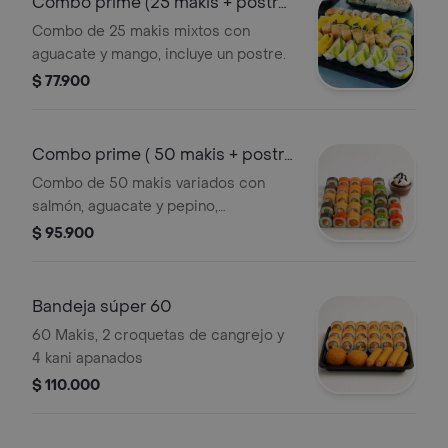
Combo prime (25 makis + postre
)
Combo de 25 makis mixtos con
aguacate y mango, incluye un postre.
$ 77.900
Combo prime ( 50 makis + postre
)
Combo de 50 makis variados con
salmón, aguacate y pepino,
acompañado de un postre de
$ 95.900
chocolate.
Bandeja súper 60
60 Makis, 2 croquetas de cangrejo y
4 kani apanados
$ 110.000