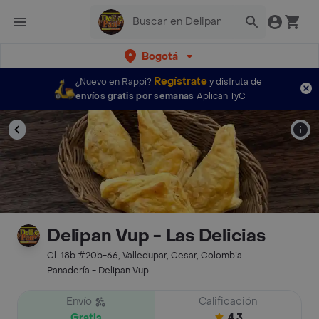
Bogotá
Regístrate
¿Nuevo en Rappi?
y disfruta de
envíos gratis por semanas
Aplican TyC
Delipan Vup - Las Delicias
Cl. 18b #20b-66, Valledupar, Cesar, Colombia
Panadería - Delipan Vup
Envío
Calificación
Gratis
4.3