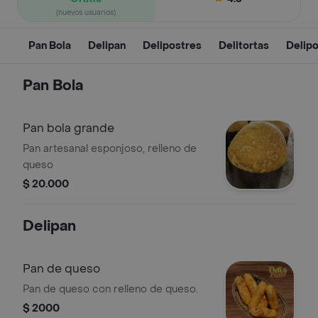
(nuevos usuarios)
Pan Bola
Delipan
Delipostres
Delitortas
Delipo
Pan Bola
Pan bola grande
Pan artesanal esponjoso, relleno de
queso
$ 20.000
Delipan
Pan de queso
Pan de queso con relleno de queso.
$ 2000