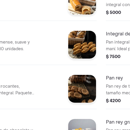
integral con
acompañar e
$ 5000
x10 unidade
Integral d
imense, suave y
Pan integra
10 unidades.
maní. Ideal 
$ 7500
Pan rey
crocantes,
Pan rey de t
ntegral. Paquete
tamaño med
tus comidas
$ 4200
Pan rey g