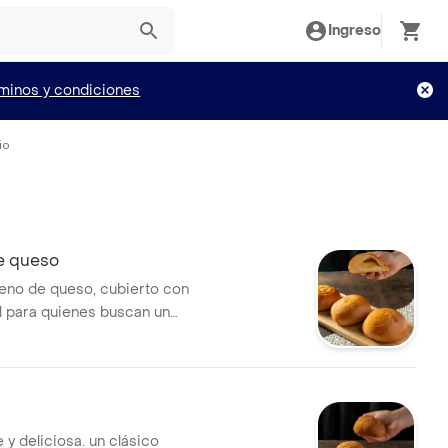
Ingreso
minos y condiciones
io
e queso
leno de queso, cubierto con
al para quienes buscan un
ntre dulce y salado.
 y deliciosa. un clásico