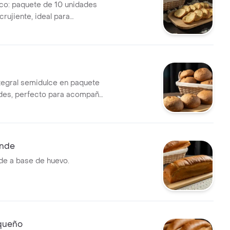
co: paquete de 10 unidades
crujiente, ideal para
bebidas.
tegral semidulce en paquete
des, perfecto para acompañar
.
ande
de a base de huevo.
queño