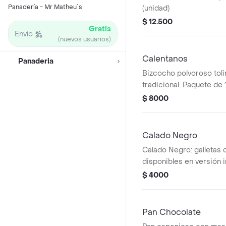
Panadería - Mr Matheu´s
(unidad)
$ 12.500
Gratis
Envío
(nuevos usuarios)
Calentanos
Panaderia
Bizcocho polvoroso tol
tradicional. Paquete de 
$ 8000
Calado Negro
Calado Negro: galletas 
disponibles en versión i
de 10 unidades.
$ 4000
Pan Chocolate