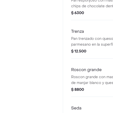
Pan esponjoso con masa
chips de chocolate dent
$ 6300
Trenza
Pan trenzado con queso 
parmesano en la superfi
acompañamiento.
$ 12.500
Roscon grande
Roscon grande con masa
de manjar blanco y quesi
perfección. (unidad)
$ 8800
Seda