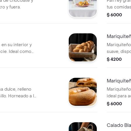
 de chocolate y
Pan rey gra
ro y fuera.
tus comidas.
$ 6000
Mariquite
en su interior y
Mariquiteño
cie. Ideal como
suave, dispo
$ 4200
Mariquite
 dulce, relleno
Mariquiteño
llo. Horneado a la
ideal para 
Disponible 
$ 6000
Calado Bl