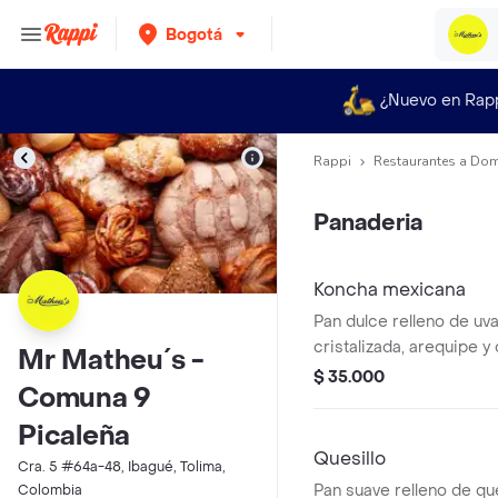
Bogotá
¿Nuevo en Rap
Rappi
Restaurantes a Dom
Panaderia
Koncha mexicana
Pan dulce relleno de uva
cristalizada, arequipe y 
Mr Matheu´s -
con una capa de galleta 
$ 35.000
Comuna 9
Picaleña
Quesillo
Cra. 5 #64a-48, Ibagué, Tolima,
Pan suave relleno de que
Colombia