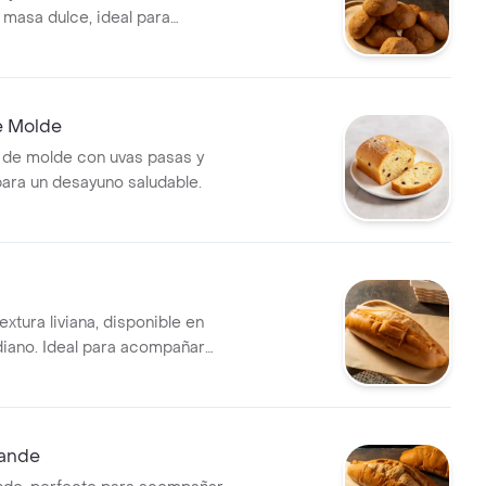
 masa dulce, ideal para
l café de la tarde.(paquete
s)
e Molde
l de molde con uvas pasas y
para un desayuno saludable.
extura liviana, disponible en
iano. Ideal para acompañar
.
rande