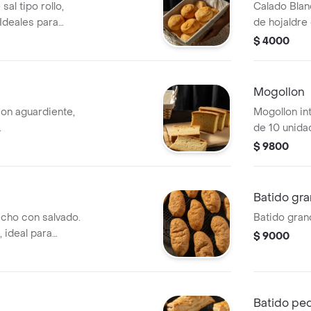
al tipo rollo,
Calado Blan
Ideales para
de hojaldre 
sfrutar solos.
acompañar 
$ 4000
Mogollon
on aguardiente,
Mogollon in
.
de 10 unida
tus comidas
$ 9800
Batido gr
echo con salvado.
Batido gran
 ideal para
$ 9000
afé.
Batido pe