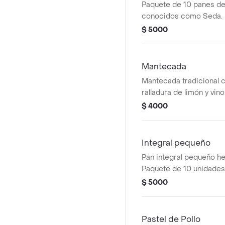
Paquete de 10 panes de s
conocidos como Seda. 
acompañar comidas o di
$ 5000
Mantecada
Mantecada tradicional c
ralladura de limón y vino
$ 4000
Integral pequeño
Pan integral pequeño h
Paquete de 10 unidades,
acompañar comidas o c
$ 5000
Pastel de Pollo