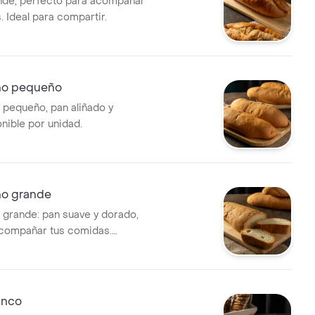
nde, perfecto para acompañar
 Ideal para compartir.
ño pequeño
 pequeño, pan aliñado y
nible por unidad.
ño grande
 grande: pan suave y dorado,
acompañar tus comidas.
por unidad.
anco