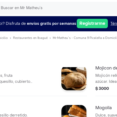
Registrarme
pi?
Disfruta de
envíos gratis por semanas
Tér
icilio
Restaurantes en Ibagué
Mr Matheu´s - Comuna 9 Picaleña a Domicil
Mojicon d
s, fruta
Mojicón rel
quesillo, cubierto
azúcar. Ide
crujiente.
equilibrio e
$ 3000
Mogolla
sillo derretido.
Dulce, suave