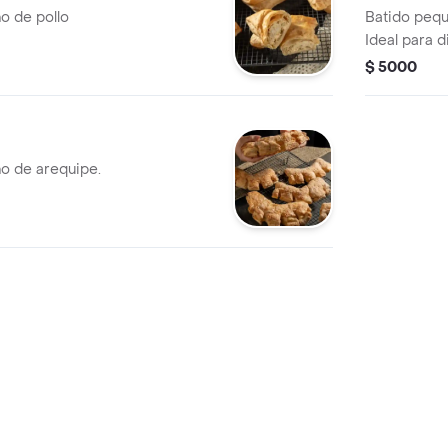
no de pollo
Batido pequ
Ideal para d
momento.
$ 5000
no de arequipe.