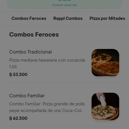
(nuevos usuarios)
Combos Feroces
Rappi Combos
Pizza por Mitades
Combos Feroces
Combo Tradicional
Pizza mediana hawaiana con cocacola
1,5lt
$ 53.300
Combo Familiar
Combo Familiar: Pizza grande de pollo
pepe acompañada de una Coca-Cola
de 1.5 litros.
$ 62.300