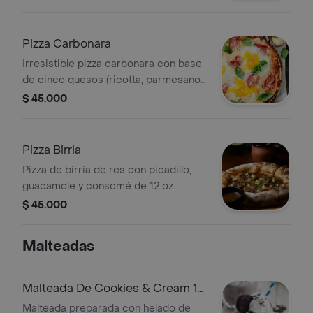
al pastor, jalapeños, maicitos y queso
Oaxaca. Picante.
Pizza Carbonara
Irresistible pizza carbonara con base
de cinco quesos (ricotta, parmesano,
mozzarella, crema y pecorino),
$ 45.000
coronada con crujiente tocino, ricotta
batida, pimienta recien molida
Pizza Birria
Pizza de birria de res con picadillo,
guacamole y consomé de 12 oz.
$ 45.000
Malteadas
Malteada De Cookies & Cream 14
Oz
Malteada preparada con helado de