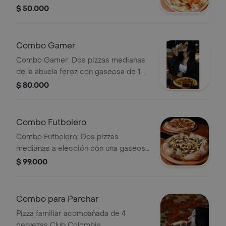
albahaca fresca.
$ 50.000
Combo Gamer
Combo Gamer: Dos pizzas medianas
de la abuela feroz con gaseosa de 1.5
litros.
$ 80.000
Combo Futbolero
Combo Futbolero: Dos pizzas
medianas a elección con una gaseosa
Coca Cola de 1.5L.
$ 99.000
Combo para Parchar
Pizza familiar acompañada de 4
cervezas Club Colombia.