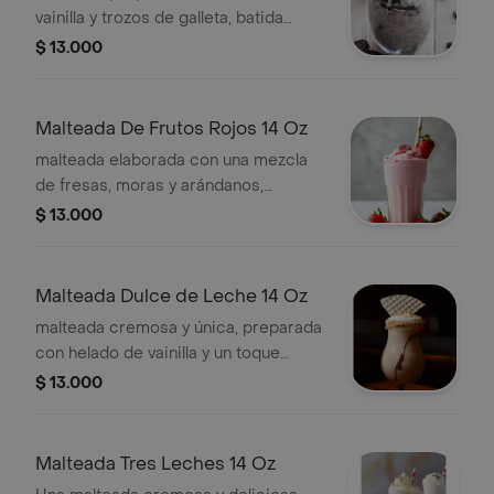
vainilla y trozos de galleta, batida
hasta lograr una textura suave y
$ 13.000
deliciosa
Malteada De Frutos Rojos 14 Oz
malteada elaborada con una mezcla
de fresas, moras y arándanos,
combinados con helado suave para
$ 13.000
un sabor dulce, frutal y natural.
Perfecta para disfrutar en cualquier
momento.
Malteada Dulce de Leche 14 Oz
malteada cremosa y única, preparada
con helado de vainilla y un toque
generoso de dulce de leche que
$ 13.000
aporta suavidad y dulzura inigualable
Malteada Tres Leches 14 Oz