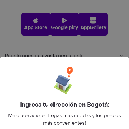
App Store
Google play
AppGallery
Pide tu comida favorita cerca de ti
Categorías
Únete a Rappi
Ingresa tu dirección en Bogotá:
Sobre Rappi
Mejor servicio, entregas más rápidas y los precios
más convenientes!
Facebook
Twitter
Instagram