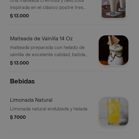
Una malteada cremosa y deliciosa
inspirada en el clásico postre tres
leches, con el equilibrio perfecto de
$ 13.000
dulzura y suavidad
Malteada de Vainilla 14 Oz
malteada preparada con helado de
vainilla de excelente calidad, batida
hasta alcanzar una textura perfecta.
$ 13.000
Bebidas
Limonada Natural
Limonada natural endulzada y helada
$ 7000