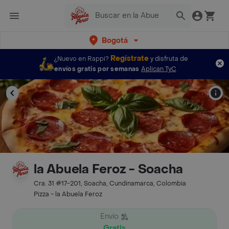
Bogotá
Regístrate
¿Nuevo en Rappi?
y disfruta de
envíos gratis por semanas
Aplican TyC
la Abuela Feroz - Soacha
Cra. 31 #17-201, Soacha, Cundinamarca, Colombia
Pizza - la Abuela Feroz
Envío
Gratis