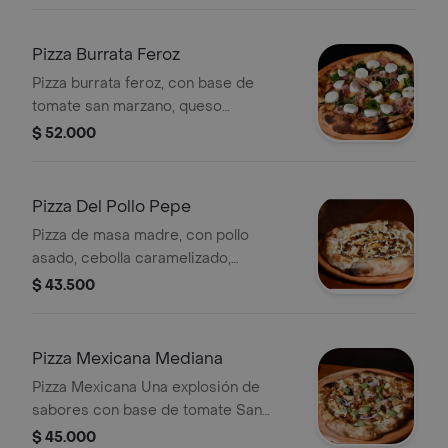
piña asada jugosa, jamón de cerdo y
un toque de miel picante que realza
cada bocado. Dulce, salada
Pizza Burrata Feroz
Pizza burrata feroz, con base de
tomate san marzano, queso
mozzarella madurado, parmesano,
$ 52.000
rucula y prosciutto, coronada con
cremoso bocconcini de buffala
Pizza Del Pollo Pepe
Pizza de masa madre, con pollo
asado, cebolla caramelizado,
champiñones rostizados, y mayonesa
$ 43.500
de ajo
Pizza Mexicana Mediana
Pizza Mexicana Una explosión de
sabores con base de tomate San
Marzano, mozzarella madurado, carne
$ 45.000