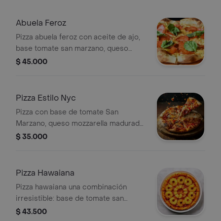
Abuela Feroz
Pizza abuela feroz con aceite de ajo,
base tomate san marzano, queso
mozarrella madurado, pepperoni, miel
$ 45.000
picante y parmesano.
Pizza Estilo Nyc
Pizza con base de tomate San
Marzano, queso mozzarella madurado,
parmesano y albahaca fresca. Incluye
$ 35.000
pepperoni y champiñones.
Pizza Hawaiana
Pizza hawaiana una combinación
irresistible: base de tomate san
marzano, queso mozzarella fundido,
$ 43.500